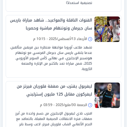
تصنيفية استعدادًا
القنوات الناقلة والمواعيد.. شاهد مباراة باريس
سان جيرمان وتوتنهام مباشرة وحصريا
الأربعاء 13/أغسطس/2025 - 10:15 م
تشهد ملاعب أوروبا مواجهة منتظرة بين فريقين متألقين،
عندما يلتقي باريس سان جيرمان الفرنسي مع توتنهام
هوتسبير الإنجليزي، في نهائي كأس السوبر الأوروبي
2025، ضمن مباراة تعد بالكثير من الإثارة والمتعة
الكروية.
ليفربول يقترب من صفقة فلوريان فيرتز من
ليفركوزن مقابل 125 مليون إسترليني
الجمعة 30/مايو/2025 - 03:59 م
اقترب نادي ليفربول الإنجليزي من حسم واحدة من أبرز
صفقات فترة الانتقالات الصيفية المقبلة، بالتعاقد مع
النجم الألماني الشاب فلوريان فيرتز، لاعب وسط باير