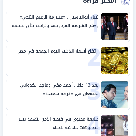
الأكثر قراءة
1
نبيل أبوالياسين.. «متلازمة الزعيم الناجي»
و«فخ الشرعية المزدوجة» وترامب ينأى بنفسه
وحليفه في «ميتم استراتيجي»
2
ارتفاع أسعار الذهب اليوم الجمعة في مصر
3
بعد 13 عامًا.. أحمد مكي وماجد الكدواني
يجتمعان في «فرصة سعيدة»
4
صانعة محتوى في قبضة الأمن بتهمة نشر
فيديوهات خادشة للحياء