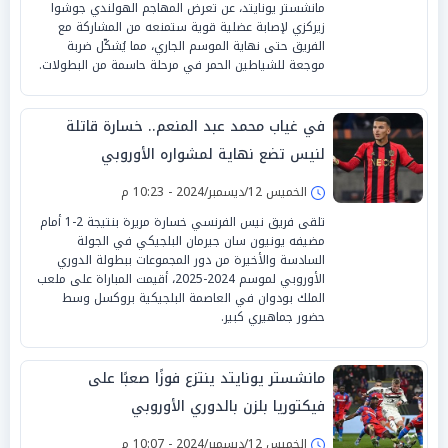
مانشستر يونايتد، عن تعرض المهاجم الهولندي جوشوا
زيركزي لإصابة عضلية قوية ستمنعه من المشاركة مع
الفريق حتى نهاية الموسم الجاري، مما يُشكّل ضربة
موجعة للشياطين الحمر في مرحلة حاسمة من البطولات.
في غياب محمد عبد المنعم.. خسارة قاتلة
لنيس تضع نهاية لمشواره الأوروبي
الخميس 12/ديسمبر/2024 - 10:23 م
تلقى فريق نيس الفرنسي خسارة مريرة بنتيجة 2-1 أمام
مضيفه يونيون سان جيرمان البلجيكي في الجولة
السادسة والأخيرة من دور المجموعات ببطولة الدوري
الأوروبي لموسم 2024-2025، أقيمت المباراة على ملعب
الملك بودوان في العاصمة البلجيكية بروكسل وسط
حضور جماهيري كبير.
مانشستر يونايتد ينتزع فوزًا صعبًا على
فيكتوريا بلزن بالدوري الأوروبي
الخميس 12/ديسمبر/2024 - 10:07 م