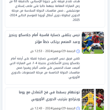
هدف تقدم فريقه على جيرونا الإسباني، بالدقيقة 63 من
زمن المباراة المقامة بينهما حاليا على ملعب إستادي
مونتيليفي ، ضمن منافسات الجولة السادسة من مرحلة
الدورى لبطولة دورى أبطال أوروبا للموسم الحالى 2024-
2025.
نيس يتلقى خسارة قاسية أمام جلاسكو رينجرز
وعبد المنعم يرتكب خطأ مؤثر
الجمعة 29/نوفمبر/2024 - 12:53 ص
تلقى فريق نيس الفرنسي خسارة ثقيلة على أرضه أمام
جلاسكو رينجرز الأسكتلندي بنتيجة 4-1، في المباراة التي
أقيمت مساء الخميس على ملعب أليانز ريفييرا ضمن
منافسات الجولة الخامسة من مرحلة المجموعات بالدوري
الأوروبي.
توتنهام يسقط في فخ التعادل مع روما
ويتراجع بترتيب الدوري الأوروبي
الجمعة 29/نوفمبر/2024 - 12:43 ص