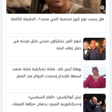
هل يجسد توم كروز شخصية النبي محمد؟.. الحقيقة الكاملة
نجوم الفن يشاركون صبحي خليل فرحته في
حفل زفاف ابنته
روفانا أيمن طه.. فنانة تشكيلية شابة صنعت
اسمها بالإبداع وحصدت الجوائز منذ الصغر
نبيل أبوالياسين: «الفار السياسي»
و«ديكتاتورية الميم» يدفنان «نزاهة الفيفا»..
وإقالة «إنفانتينو» باتت حتمية