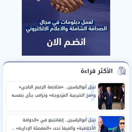
الأكثر قراءة
1
نبيل أبوالياسين.. «متلازمة الزعيم الناجي»
و«فخ الشرعية المزدوجة» وترامب ينأى بنفسه
وحليفه في «ميتم استراتيجي»
2
نبيل أبوالياسين.. إنفانتينو في «الدوامة
الأخلاقية» والفيفا تحت «المقصلة الإدارية» ..