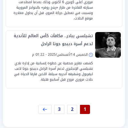
مروري أعلى كوبري 6 أكتوبر، وذلك بعدما اصطدمت
سيارته الفاخرة من طراز «رينج روفر» بالحواجز المرورية
وتسببت في تعطيل حركة المرور، قبل أن يحاول مغادرة
موقع الحادث.
تشيلسي يبادر.. مكافآت كأس العالم للأندية
لدعم أسرة دييجو جوتا الراحل
الخميس 14/أغسطس/2025 - 01:22 م
كشفت تقارير صحفية عن خطوة إنسانية من إدارة نادي
تشيلسي الإنجليزي لدعم أسرة الراحل دييجو جوتا لاعب
ليفربول وشقيقه أندريه سيلفا، اللذين فارقا الحياة في
حادث مروري مروع قبل أسابيع قليلة.
3
2
1