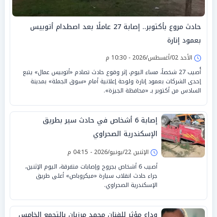
حادث مروع بأكتوبر.. إصابة 27 عاملًا بعد اصطدام أتوبيس
بعمود إنارة
الأحد 02/أغسطس/2026 - 10:30 م
أُصيب 27 شخصاً، مساء اليوم، إثر وقوع حادث تصادم «أتوبيس عمال» يتبع
إحدى الشركات بعمود إنارة ولوحة إعلانية أمام «سوق الجملة» بمدينة
السادس من أكتوبر بـ «محافظة الجيزة».
إصابة 6 أشخاص في حادث سير بطريق
الإسكندرية الصحراوي
الإثنين 22/يونيو/2026 - 04:15 م
أصيب 6 أشخاص بجروح وإصابات متفرقة، اليوم الإثنين،
جراء حادث انقلاب سيارة «ميكروباص» أعلى طريق
الإسكندرية الصحراوي.
وداع مؤثر للفنان محمد مرزبان بالتجمع الخامس