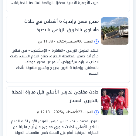
حررت الأجهزة الأمنية محضرًا بالواقعة لمتابعة التحقيقات.
مصرع مسن وإصابة 6 أشخاص في حادث
مأساوي بالطريق الزراعي بالبحيرة
السبت 06/سبتمبر/2025 - 11:38 ص
شهد الطريق الزراعي «القاهرة – الإسكندرية» في نطاق
مركز أبو حمص بمحافظة البحيرة، صباح اليوم السبت، حادث
انقلاب سيارة ميكروباص، أسفر عن مصرع موظف
بالمعاش، وإصابة 6 آخرين بجروح وكسور متفرقة بأنحاء
الجسم.
حادث مفاجئ لحارس الأهلي قبل مباراة المحلة
بالدوري الممتاز
السبت 23/أغسطس/2025 - 12:13 م
تعرض محمد سيحا، حارس مرمى الفريق الأول لكرة القدم
بالنادي الأهلي، لحادث مروري مفاجئ قبل أيام قليلة من
المباراة المرتقبة أمام غزل المحلة ضمن منافسات الجولة