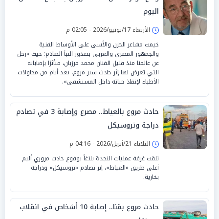
اليوم
الأربعاء 17/يونيو/2026 - 02:05 م
خيمت مشاعر الحزن والأسى على الأوساط الفنية
والجمهور المصري والعربي بصدور النبأ الصادم؛ حيث «رحل
عن عالمنا منذ قليل الفنان محمد مرزبان، متأثرًا بإصاباته
التي تعرض لها إثر حادث سير مروع، بعد أيام من محاولات
الأطباء لإنقاذ حياته داخل المستشفى».
حادث مروع بالعياط.. مصرع وإصابة 3 في تصادم
دراجة وتروسيكل
الثلاثاء 21/أبريل/2026 - 04:16 م
تلقت غرفة عمليات النجدة بلاغاً بوقوع حادث مروري أليم
أعلى طريق «العياط»، إثر تصادم «تروسيكل» ودراجة
بخارية.
حادث مروع بقنا.. إصابة 10 أشخاص في انقلاب