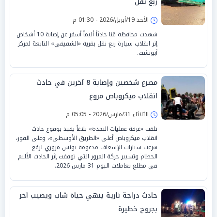
ربع نقل
الأحد 19/أبريل/2026 - 01:30 م
شهدت محافظة قنا حادثاً أليماً أسفر عن إصابة 10 أشخاص
إثر انقلاب سيارة ربع نقل بقرية «الشقيفي» التابعة لمركز
أبوتشت.
مصرع شخصين وإصابة 8 آخرين في حادث
انقلاب ميكروباص مروع
الثلاثاء 31/مارس/2026 - 05:05 م
تلقت «غرفة عمليات النجدة» بلاغاً يفيد بوقوع حادث
انقلاب ميكروباص أعلى «الطريق الأوسطي»، وعلى الفور،
هرعت سيارات الإسعاف مدعومة بونش مروري لرفع
الحطام وتسيير حركة المرور التي توقفت إثر الحادث الأليم
في مطلع تعاملات اليوم 31 مارس 2026.
حادث دراجة نارية ينهي حياة شاب ويصيب آخر
بجروح خطيرة