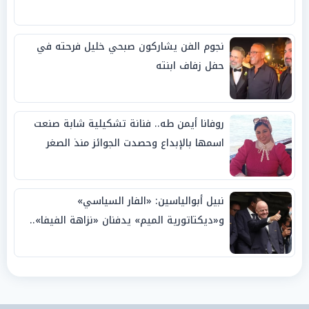
نجوم الفن يشاركون صبحي خليل فرحته في
حفل زفاف ابنته
روفانا أيمن طه.. فنانة تشكيلية شابة صنعت
اسمها بالإبداع وحصدت الجوائز منذ الصغر
نبيل أبوالياسين: «الفار السياسي»
و«ديكتاتورية الميم» يدفنان «نزاهة الفيفا»..
وإقالة «إنفانتينو» باتت حتمية