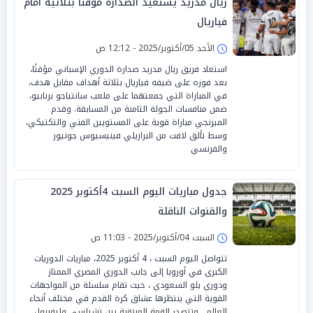
ريال مدريد يستعيد الصدارة مؤقتًا بثلاثية أمام
فياريال
الأحد 05/أكتوبر/2025 - 12:12 ص
استعاد فريق ريال مدريد صدارة الدوري الإسباني مؤقتًا،
بعد فوزه على ضيفه فياريال بثلاثة أهداف مقابل هدف،
في المباراة التي جمعتهما على ملعب سانتياجو برنابيو،
ضمن منافسات الجولة الثامنة من المسابقة. وقدم
الميرنجي مباراة قوية على المستويين الفني والتكتيكي،
وسط تألق لافت من البرازيلي فينيسيوس جونيور
والفرنسي
جدول مباريات اليوم السبت 4أكتوبر 2025
والقنوات الناقلة
السبت 04/أكتوبر/2025 - 11:03 ص
تتواصل اليوم السبت ، 4 أكتوبر 2025، مباريات الدوريات
الكبرى في أوروبا إلى جانب الدوري المصري الممتاز
ودوري يلو السعودي ، حيث تقام سلسلة من المواجهات
القوية التي ينتظرها عشاق كرة القدم في مختلف أنحاء
العالم . وتتصدر القمة المرتقبة بين تشيلسي وليفربول