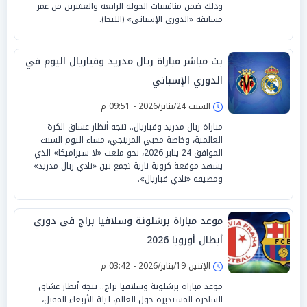
وذلك ضمن منافسات الجولة الرابعة والعشرين من عمر
مسابقة «الدوري الإسباني» (الليجا).
بث مباشر مباراة ريال مدريد وفياريال اليوم في
الدوري الإسباني
السبت 24/يناير/2026 - 09:51 م
مباراة ريال مدريد وفياريال.. تتجه أنظار عشاق الكرة
العالمية، وخاصة محبي المرينجي، مساء اليوم السبت
الموافق 24 يناير 2026، نحو ملعب «لا سيراميكا» الذي
يشهد موقعة كروية نارية تجمع بين «نادي ريال مدريد»
ومضيفه «نادي فياريال».
موعد مباراة برشلونة وسلافيا براج في دوري
أبطال أوروبا 2026
الإثنين 19/يناير/2026 - 03:42 م
موعد مباراة برشلونة وسلافيا براج.. تتجه أنظار عشاق
الساحرة المستديرة حول العالم، ليلة الأربعاء المقبل،