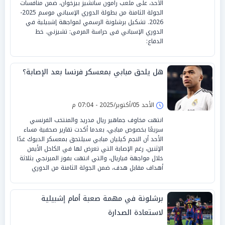
الأحد، على ملعب رامون سانشيز بيزخوان، ضمن منافسات
الجولة الثامنة من بطولة الدوري الإسباني موسم 2025-
2026. تشكيل برشلونة الرسمي لمواجهة إشبيلية في
الدوري الإسباني فى حراسة المرمى: تشيزني. خط
الدفاع:
هل يلحق مبابي بمعسكر فرنسا بعد الإصابة؟
الأحد 05/أكتوبر/2025 - 07:04 م
انتهت مخاوف جماهير ريال مدريد والمنتخب الفرنسي
سريعًا بخصوص مبابي، بعدما أكدت تقارير صحفية مساء
الأحد أن النجم كيليان مبابي سيلتحق بمعسكر الديوك غدًا
الإثنين، رغم الإصابة التي تعرض لها في الكاحل الأيمن
خلال مواجهة فياريال، والتي انتهت بفوز الميرنجي بثلاثة
أهداف مقابل هدف، ضمن الجولة الثامنة من الدوري
برشلونة في مهمة صعبة أمام إشبيلية
لاستعادة الصدارة