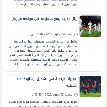
في الدوري الإنجليزي الممتاز ، ومواجهة ريال مدريد
ريال مدريد يرفع جاهزيته قبل موقعة فياريال
السبت 04/أكتوبر/2025 - 12:38 ص
يواصل ريال مدريد الإسباني تحضيراته لمباراته المرتقبة
أمام فياريال في الجولة الثامنة من الدوري الإسباني، في
ظل أجواء إيجابية داخل النادي بعد الانتصار الكبير في
دوري أبطال أوروبا، والتصريحات التي أطلقها المدير الفني
تشابي ألونسو ولاعب الوسط فيديريكو فالفيردي والتي
حسمت الكثير من الجدل. ألونسو يستعرض استعدادات
تغييرات مرتقبة في تشكيل برشلونة أمام
إشبيلية
الجمعة 03/أكتوبر/2025 - 03:23 م
يخوض فريق برشلونة الإسباني مواجهة قوية أمام نظيره
إشبيلية، مساء الأحد المقبل، ضمن منافسات الجولة