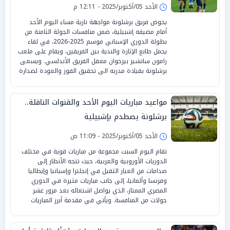
الأحد 05/أكتوبر/2025 - 12:11 م
يخوض فريق برشلونة مواجهة نارية مساء اليوم الأحد
أمام مضيفه إشبيلية، ضمن منافسات الجولة الثامنة من
بطولة الدوري الإسباني موسم 2025-2026، في لقاء
يحمل طابع الإثارة والندية بين الفريقين، ويقام على ملعب
رامون سانشيز بيزخوان معقل الفريق الأندلسي. ويسعى
برشلونة بقيادة مدربه الى تحقيق الفوز والعودة لصدارة
مواعيد مباريات اليوم الأحد والقنوات الناقلة..
برشلونة يصطدم بإشبيلية
الأحد 05/أكتوبر/2025 - 11:09 ص
تقام اليوم السبت مجموعة من مباريات قوية في مختلف
الدوريات الأوروبية والعربية، حيث تتجه الأنظار إلى
صدامات من العيار الثقيل في إنجلترا وإسبانيا وإيطاليا
وفرنسا وألمانيا، إلى جانب مباريات مثيرة في الدوري
المصري الممتاز، الذي يواصل اشتعاله بعد مرور عشر
جولات من المنافسة. ويأتي في مقدمة أبرز المباريات