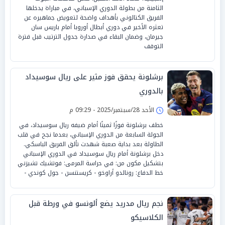
الثامنة من بطولة الدوري الإسباني، في مباراة يدخلها
الفريق الكتالوني بأهداف واضحة لتعويض جماهيره عن
تعثره الأخير في دوري أبطال أوروبا أمام باريس سان
جيرمان، وضمان البقاء في صدارة جدول الترتيب قبل فترة
التوقف
برشلونة يحقق فوز مثير على ريال سوسيداد
بالدوري
الأحد 28/سبتمبر/2025 - 09:29 م
خطف برشلونة فوزًا ثمينًا أمام ضيفه ريال سوسيداد، في
الجولة السابعة من الدوري الإسباني، بعدما نجح في قلب
الطاولة بعد بداية صعبة شهدت تألق الفريق الباسكي.
دخل برشلونة أمام ريال سوسيداد في الدوري الإسباني
بتشكيل مكون من: في حراسة المرمى: فوتشيك تشيزني
خط الدفاع: رونالدو أراوخو - كريستنسن - جول كوندي -
نجم ريال مدريد يضع ألونسو في ورطة قبل
الكلاسيكو