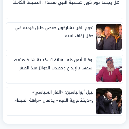
هل يجسد توم كروز شخصية النبي محمد؟.. الحقيقة الكاملة
نجوم الفن يشاركون صبحي خليل فرحته في
حفل زفاف ابنته
روفانا أيمن طه.. فنانة تشكيلية شابة صنعت
اسمها بالإبداع وحصدت الجوائز منذ الصغر
نبيل أبوالياسين: «الفار السياسي»
و«ديكتاتورية الميم» يدفنان «نزاهة الفيفا»..
وإقالة «إنفانتينو» باتت حتمية