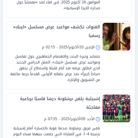
الموافق 26 أكتوبر 2025، في لقاء يُعد «مفصلياً حول
صدارة الليجا الإسبانية».
القنوات تكشف مواعيد عرض مسلسل «لينك»
رسميا
الإثنين 20/أكتوبر/2025 - 02:15 م
تتصاعد وتيرة البحث والاهتمام الجماهيري حول تفاصيل
ومواعيد عرض مسلسل «لينك»، العمل الدرامي الجديد
الذي انطلق عرضه منذ أيام قليلة واستطاع أن يحقق
«نجاحاً كبيراً» بعد عرض حلقاته الأولى، مُقدماً جرعة مكثفة
من التشويق والإثارة.
إشبيلية يلقن برشلونة درسًا قاسيًا برباعية
مفاجئة
الأحد 05/أكتوبر/2025 - 07:35 م
تلقى فريق برشلونة صدمة قوية بالخسارة أمام إشبيلية
بنتيجة 4-1، في المباراة التي جمعت بينهما مساء اليوم