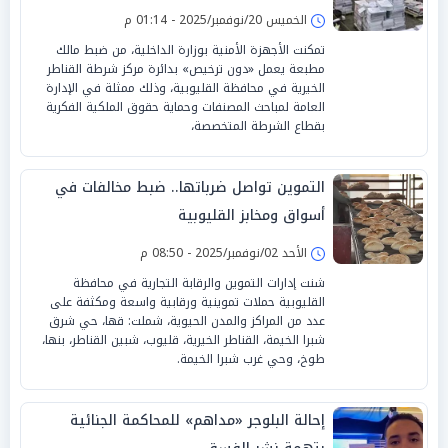
الخميس 20/نوفمبر/2025 - 01:14 م
تمكنت الأجهزة الأمنية بوزارة الداخلية، من ضبط مالك
مطبعة يعمل «دون ترخيص» بدائرة مركز شرطة القناطر
الخيرية في محافظة القليوبية، وذلك ممثلة في الإدارة
العامة لمباحث المصنفات وحماية حقوق الملكية الفكرية
بقطاع الشرطة المتخصصة،
التموين تواصل ضرباتها.. ضبط مخالفات في
أسواق ومخابز القليوبية
الأحد 02/نوفمبر/2025 - 08:50 م
شنت إدارات التموين والرقابة التجارية في محافظة
القليوبية حملات تموينية ورقابية واسعة ومكثفة على
عدد من المراكز والمدن الحيوية، شملت: قها، حي شرق
شبرا الخيمة، القناطر الخيرية، قليوب، شبين القناطر، بنها،
طوخ، وحي غرب شبرا الخيمة.
إحالة البلوجر «مداهم» للمحاكمة الجنائية