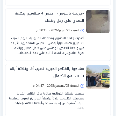
«جريمة باسوس».. حبس 4 متهمين بتهمة
التعدي على رجل وطفله
السبت 21/فبراير/2026 - 10:15 م
أصدرت جهات التحقيق بمحافظة القليوبية، اليوم السبت
21 فبراير 2026، قراراً يقضي بـ «حبس المتهمين» الأربعة
في واقعة التعدي الوحشي على طفل صغير ووالده
بقرية «باسوس»، لمدة 4 أيام على ذمة التحقيقات.
مشاجرة بالقناطر الخيرية تصيب أمًا وثلاثة أبناء
بسبب لهو الأطفال
الجمعة 05/ديسمبر/2025 - 04:47 م
شهدت منطقة الخرقانية بدائرة مركز القناطر الخيرية
بمحافظة القليوبية حادثاً مؤسفاً اليوم، إثر نشوب مشاجرة
عنيفة أسفرت عن إصابة سيدة وأبنائها الثلاثة بإصابات
بالغة.