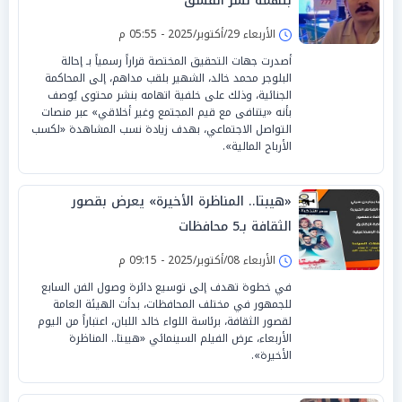
بتهمة نشر الفسق
الأربعاء 29/أكتوبر/2025 - 05:55 م
أصدرت جهات التحقيق المختصة قراراً رسمياً بـ إحالة
البلوجر محمد خالد، الشهير بلقب مداهم، إلى المحاكمة
الجنائية، وذلك على خلفية اتهامه بنشر محتوى يُوصف
بأنه «يتنافى مع قيم المجتمع وغير أخلاقي» عبر منصات
التواصل الاجتماعي، بهدف زيادة نسب المشاهدة «لكسب
الأرباح المالية».
«هيبتا.. المناظرة الأخيرة» يعرض بقصور
الثقافة بـ5 محافظات
الأربعاء 08/أكتوبر/2025 - 09:15 م
في خطوة تهدف إلى توسيع دائرة وصول الفن السابع
للجمهور في مختلف المحافظات، بدأت الهيئة العامة
لقصور الثقافة، برئاسة اللواء خالد اللبان، اعتباراً من اليوم
الأربعاء، عرض الفيلم السينمائي «هيبتا.. المناظرة
الأخيرة».