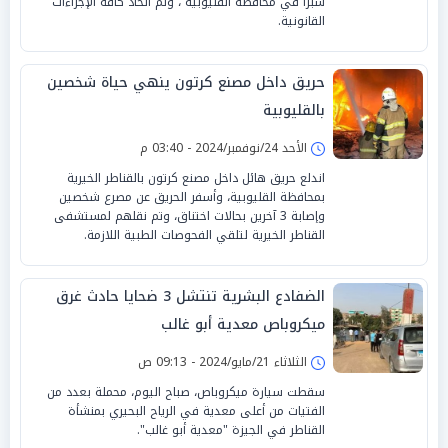
شبرا في محافظة القليوبية ، وتم اتخاذ كافة الإجراءات
القانونية.
حريق داخل مصنع كرتون ينهي حياة شخصين
بالقليوبية
الأحد 24/نوفمبر/2024 - 03:40 م
اندلع حريق هائل داخل مصنع كرتون بالقناطر الخيرية
بمحافظة القليوبية، وأسفر الحريق عن مصرع شخصين
وإصابة 3 آخرين بحالات اختناق، وتم نقلهم لمستشفى
القناطر الخيرية لتلقي الفحوصات الطبية اللازمة.
الضفادع البشرية تنتشل 3 ضحايا حادث غرق
ميكروباص معدية أبو غالب
الثلاثاء 21/مايو/2024 - 09:13 ص
سقطت سيارة ميكروباص، صباح اليوم، محملة بعدد من
الفتيات من أعلى معدية في الرياح البحيري بمنشأة
القناطر في الجيزة "معدية أبو غالب".