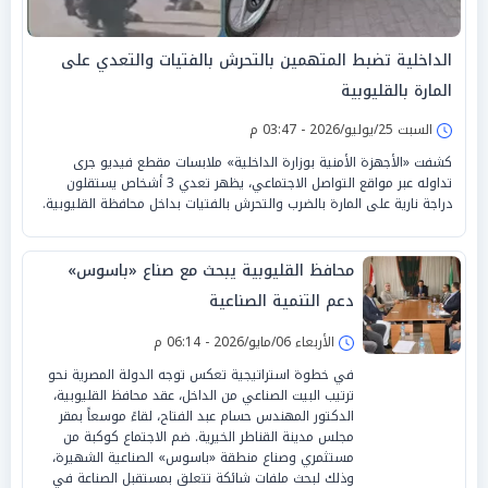
الداخلية تضبط المتهمين بالتحرش بالفتيات والتعدي على
المارة بالقليوبية
السبت 25/يوليو/2026 - 03:47 م
كشفت «الأجهزة الأمنية بوزارة الداخلية» ملابسات مقطع فيديو جرى
تداوله عبر مواقع التواصل الاجتماعي، يظهر تعدي 3 أشخاص يستقلون
دراجة نارية على المارة بالضرب والتحرش بالفتيات بداخل محافظة القليوبية.
محافظ القليوبية يبحث مع صناع «باسوس»
دعم التنمية الصناعية
الأربعاء 06/مايو/2026 - 06:14 م
في خطوة استراتيجية تعكس توجه الدولة المصرية نحو
ترتيب البيت الصناعي من الداخل، عقد محافظ القليوبية،
الدكتور المهندس حسام عبد الفتاح، لقاءً موسعاً بمقر
مجلس مدينة القناطر الخيرية. ضم الاجتماع كوكبة من
مستثمري وصناع منطقة «باسوس» الصناعية الشهيرة،
وذلك لبحث ملفات شائكة تتعلق بمستقبل الصناعة في