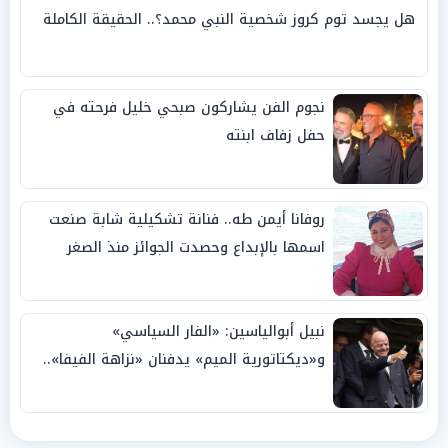
هل يجسد توم كروز شخصية النبي محمد؟.. الحقيقة الكاملة
نجوم الفن يشاركون صبحي خليل فرحته في
حفل زفاف ابنته
روفانا أيمن طه.. فنانة تشكيلية شابة صنعت
اسمها بالإبداع وحصدت الجوائز منذ الصغر
نبيل أبوالياسين: «الفار السياسي»
و«ديكتاتورية الميم» يدفنان «نزاهة الفيفا»..
وإقالة «إنفانتينو» باتت حتمية