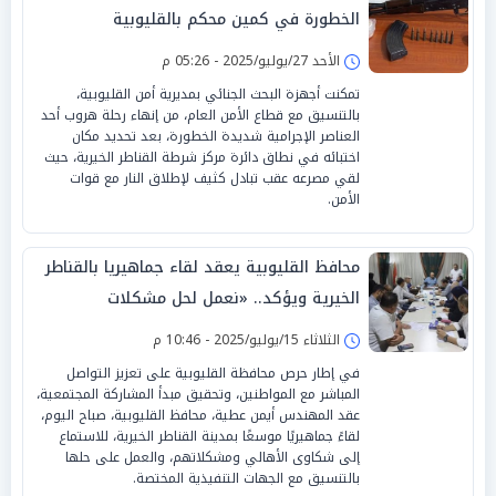
الخطورة في كمين محكم بالقليوبية
الأحد 27/يوليو/2025 - 05:26 م
تمكنت أجهزة البحث الجنائي بمديرية أمن القليوبية،
بالتنسيق مع قطاع الأمن العام، من إنهاء رحلة هروب أحد
العناصر الإجرامية شديدة الخطورة، بعد تحديد مكان
اختبائه في نطاق دائرة مركز شرطة القناطر الخيرية، حيث
لقي مصرعه عقب تبادل كثيف لإطلاق النار مع قوات
الأمن.
محافظ القليوبية يعقد لقاء جماهيريا بالقناطر
الخيرية ويؤكد.. «نعمل لحل مشكلات
المواطنين»
الثلاثاء 15/يوليو/2025 - 10:46 م
في إطار حرص محافظة القليوبية على تعزيز التواصل
المباشر مع المواطنين، وتحقيق مبدأ المشاركة المجتمعية،
عقد المهندس أيمن عطية، محافظ القليوبية، صباح اليوم،
لقاءً جماهيريًا موسعًا بمدينة القناطر الخيرية، للاستماع
إلى شكاوى الأهالي ومشكلاتهم، والعمل على حلها
بالتنسيق مع الجهات التنفيذية المختصة.