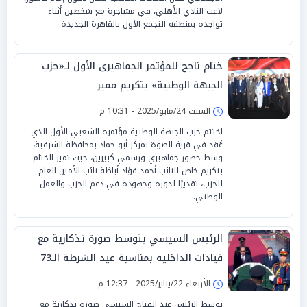
لاعب النادي الأهلي، في مشاجرة مع شخصين أثناء
تواجده بمنطقة التجمع الأول بالقاهرة الجديدة.
ختام ناجح للمؤتمر الجماهيري الأول لـ«حزب
الجبهة الوطنية» بتكريم مميز
السبت 24/مايو/2025 - 10:31 م
اختتم حزب الجبهة الوطنية مؤتمره الشعبي الأول الذي
عُقد في قرية الصوة بمركز أبو حماد بمحافظة الشرقية،
وسط حضور جماهيري ورسمي كبيرين، حيث تميز الختام
بتكريم خاص للنائب أحمد فؤاد أباظة نائب الأمين العام
للحزب، تقديرًا لدوره وجهوده في دعم الحزب والعمل
الوطني.
الرئيس السيسي يتوسط صورة تذكارية مع
قيادات الداخلية بمناسبة عيد الشرطة الـ73
الأربعاء 22/يناير/2025 - 12:37 م
توسط الرئيس عبد الفتاح السيسي صورة تذكارية مع