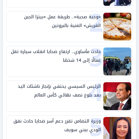
2
«وجبة صحية».. طريقة عمل «بيتزا الجبن
القريش» الغنية بالبروتين
3
حادث مأساوي.. ارتفاع ضحايا انقلاب سيارة تقل
عمالًا إلى 14 شخصًا
4
الرئيس السيسي يحتفي بإنجاز ناشئات اليد
بعد بلوغ نصف نهائي كأس العالم
5
وزيرة التضامن تقرر دعم أسر ضحايا حادث نفق
الودي ببني سويف