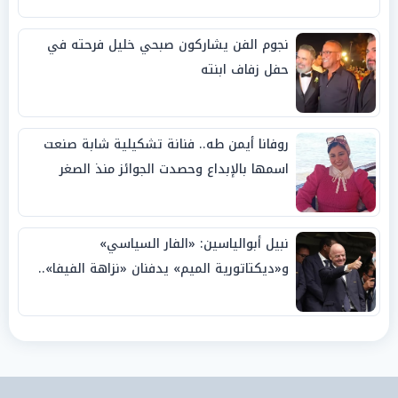
نجوم الفن يشاركون صبحي خليل فرحته في
حفل زفاف ابنته
روفانا أيمن طه.. فنانة تشكيلية شابة صنعت
اسمها بالإبداع وحصدت الجوائز منذ الصغر
نبيل أبوالياسين: «الفار السياسي»
و«ديكتاتورية الميم» يدفنان «نزاهة الفيفا»..
وإقالة «إنفانتينو» باتت حتمية