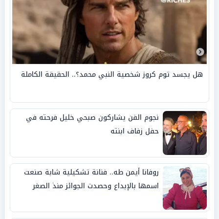
هل يجسد توم كروز شخصية النبي محمد؟.. الحقيقة الكاملة
نجوم الفن يشاركون صبحي خليل فرحته في
حفل زفاف ابنته
روفانا أيمن طه.. فنانة تشكيلية شابة صنعت
اسمها بالإبداع وحصدت الجوائز منذ الصغر