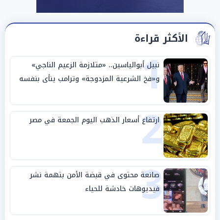
الأكثر قراءة
1
نبيل أبوالياسين.. «متلازمة الزعيم الناجي»
و«فخ الشرعية المزدوجة» وترامب ينأى بنفسه
وحليفه في «ميتم استراتيجي»
2
ارتفاع أسعار الذهب اليوم الجمعة في مصر
3
صانعة محتوى في قبضة الأمن بتهمة نشر
فيديوهات خادشة للحياء