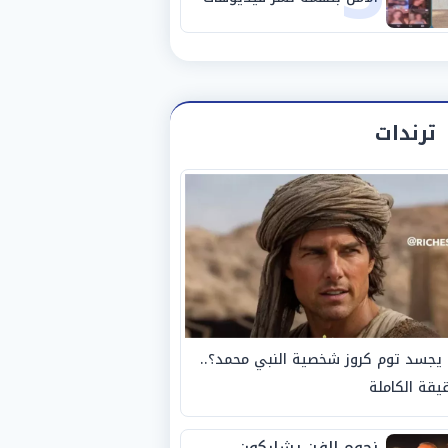
خادشة للحياء
ترندات
يجسد توم كروز شخصية النبي محمد؟..
يقة الكاملة
نجوم الفن يشاركون