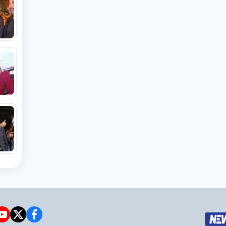
e
witter
facebook