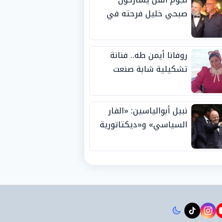
صبحي خليل فرحته في
حفل زفاف ابنته
روفانا أيمن طه.. فنانة
تشكيلية شابة صنعت
اسمها بالإبداع وحصدت
الجوائز منذ الصغر
نبيل أبوالياسين: «الفار
السياسي» و«ديكتاتورية
الميم» يدفنان «نزاهة
الفيفا».. وإقالة
«إنفانتينو» باتت حتمية
instagram
tiktok
youtub
t