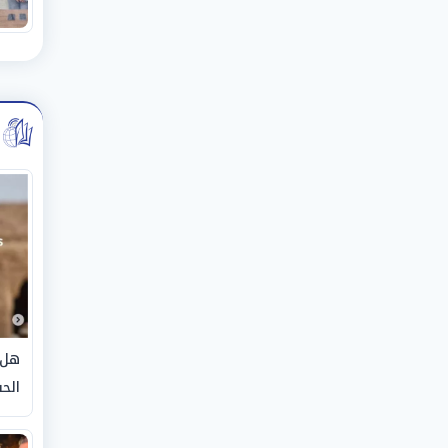
هل 
الحق