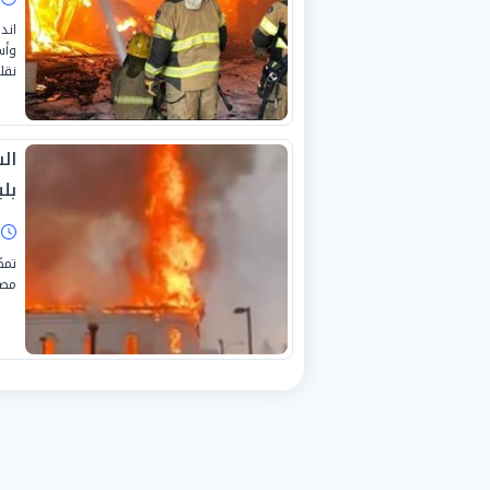
اند
نقل
ال
بل
ا
تمك
مصن