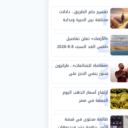
1
تفسير حلم الطريق.. دلالات
مختلفة بين الحيرة وبداية
2
مرحلة جديدة
«الأرصاد» تعلن تفاصيل
طقس الغد السبت 8-8-2026
3
والظواهر الجوية
«مقاضاة للشائعات».. طرابزون
سبور ينفي الحجز على
4
مستحقات محمد صلاح
ارتفاع أسعار الذهب اليوم
الجمعة في مصر
5
صانعة محتوى في قبضة
الأمن بتهمة نشر فيديوهات