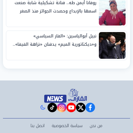
روفانا أيمن طه.. فنانة تشكيلية شابة صنعت
اسمها بالإبداع وحصدت الجوائز منذ الصغر
نبيل أبوالياسين: «الفار السياسي»
و«ديكتاتورية الميم» يدفنان «نزاهة الفيفا»..
وإقالة «إنفانتينو» باتت حتمية
instagram
tiktok
youtube
twitter
facebook
من نحن
سياسة الخصوصية
اتصل بنا