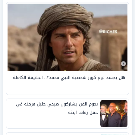
هل يجسد توم كروز شخصية النبي محمد؟.. الحقيقة الكاملة
نجوم الفن يشاركون صبحي خليل فرحته في
حفل زفاف ابنته