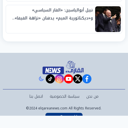
نبيل أبوالياسين: «الفار السياسي»
و«ديكتاتورية الميم» يدفنان «نزاهة الفيفا»..
وإقالة «إنفانتينو» باتت حتمية
instagram
tiktok
youtube
twitter
facebook
من نحن
سياسة الخصوصية
اتصل بنا
©2024 elqareanews.com All Rights Reserved.
Powered by