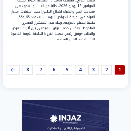
أسعار الفراخ.. شهدت الأسواق المصرية اليوم السبت،
الموافق 13 يونيو 2026، حالة من الثبات والهدوء في
معدلات البيع والشراء لقطاع الطيور؛ حيث استقرت أسعار
الفراخ في بورصة الدواجن اليوم السبت عند 65 و66
جنيهًا للكيلو بالمزرعة، وجاء هذا الاستقرار السعري
الملحوظ ليعكس حجم التوازن الميداني بين آليات العرض
والطلب «وفق رئيس شعبة الثروة الداجنة بغرفة القاهرة
التجارية عبد العزيز السيد».
8
7
6
5
4
3
2
1