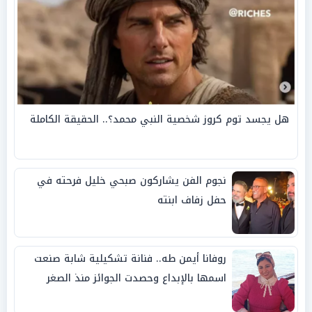
هل يجسد توم كروز شخصية النبي محمد؟.. الحقيقة الكاملة
نجوم الفن يشاركون صبحي خليل فرحته في
حفل زفاف ابنته
روفانا أيمن طه.. فنانة تشكيلية شابة صنعت
اسمها بالإبداع وحصدت الجوائز منذ الصغر