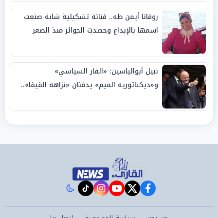
روفانا أيمن طه.. فنانة تشكيلية شابة صنعت
اسمها بالإبداع وحصدت الجوائز منذ الصغر
نبيل أبوالياسين: «الفار السياسي»
و«ديكتاتورية الميم» يدفنان «نزاهة الفيفا»..
وإقالة «إنفانتينو» باتت حتمية
instagram
tiktok
youtube
twitter
facebook