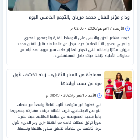
وداع مؤثر للفنان محمد مرزبان بالتجمع الخامس اليوم
الأربعاء 17/يونيو/2026 - 02:05 م
خيمت مشاعر الحزن والأسى على الأوساط الفنية والجمهور المصري
والعربي بصدور النبأ الصادم؛ حيث «رحل عن عالمنا منذ قليل الفنان محمد
مرزبان، متأثرًا بإصاباته التي تعرض لها إثر حادث سير مروع، بعد أيام من
محاولات الأطباء لإنقاذ حياته داخل المستشفى».
«مفاجأة من العيار الثقيل».. زينة تكشف لأول
مرة عن نسب أولادها
الأحد 15/فبراير/2026 - 08:49 م
في خطوة غير متوقعة أثارت تفاعلاً واسعاً عبر منصات
التواصل الاجتماعي، قررت الفنانة «زينة» مشاركة جمهورها
جانباً شديد الخصوصية من حياتها العائلية، حيث نشرت
صوراً توثق لحظات خاصة مع أبنائها «زين وعز الدين» لأول
مرة، كاشفة عن مفاجأة تتعلق بجذور عائلتها ونسبها.