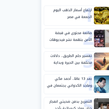
1
ارتفاع أسعار الذهب اليوم
الجمعة في مصر
2
صانعة محتوى في قبضة
الأمن بتهمة نشر فيديوهات
3
خادشة للحياء
تفسير حلم الطريق.. دلالات
مختلفة بين الحيرة وبداية
4
مرحلة جديدة
بعد 13 عامًا.. أحمد مكي
وماجد الكدواني يجتمعان في
5
«فرصة سعيدة»
التصريح بدفن ضحيتي انفجار
خزان مواد كيميائية بأحد