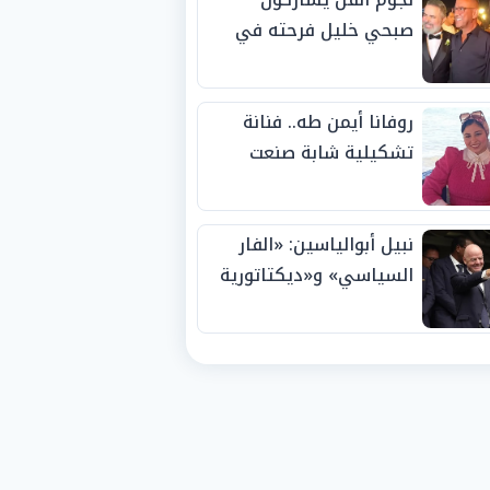
صبحي خليل فرحته في
حفل زفاف ابنته
روفانا أيمن طه.. فنانة
تشكيلية شابة صنعت
اسمها بالإبداع وحصدت
الجوائز منذ الصغر
نبيل أبوالياسين: «الفار
السياسي» و«ديكتاتورية
الميم» يدفنان «نزاهة
الفيفا».. وإقالة
«إنفانتينو» باتت حتمية