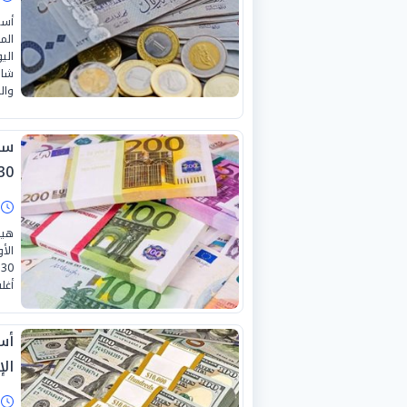
أسع
الم
شاش
وال
سعر
0-6-2026
ا
هيم
الأ
أغل
أسع
الإثن
ا