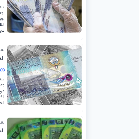
سعر
بجم
بيع
في 
ال
ا
سعر
جمه
في 
الع
ال