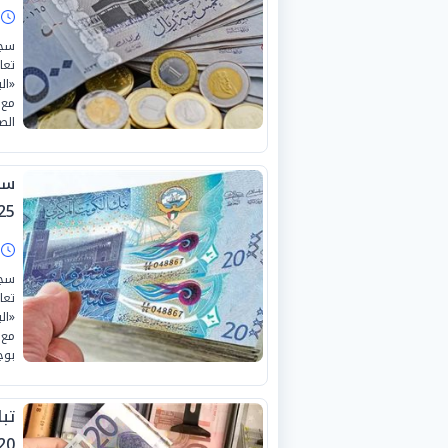
ا
سجل
«ال
مع 
الص
25
ا
سجل
«ال
مع 
بوج
تبا
0-7-2026