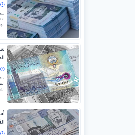
ا
سجل
الا
الجمع
سع
الجمع
ا
شهد
الم
الموافق
أس
الثلا
ا