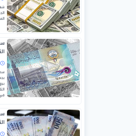
شهد
الج
الموافق 
سع
الثلا
ا
سعر
بجم
بيع
في 
سع
الثلا
ا