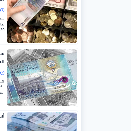
ا
شهد
بدا
20 يوليو 2026.
سع
السبت
ا
هيم
الك
الموافق 18 يوليو
أسع