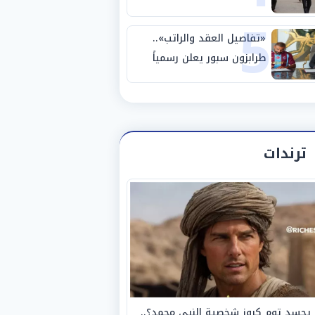
5
أغسطس 2026
«تفاصيل العقد والراتب»..
طرابزون سبور يعلن رسمياً
ضم محمد صلاح لمدة عامين
ترندات
يجسد توم كروز شخصية النبي محمد؟..