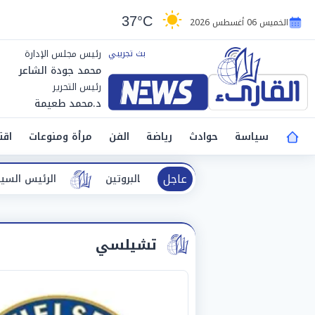
37°C
الخميس 06 أغسطس 2026
رئيس مجلس الإدارة
محمد جودة الشاعر
رئيس التحرير
د.محمد طعيمة
سياسة
حوادث
رياضة
الفن
مرأة ومنوعات
اقت
عاجل
يش» الغنية بالبروتين
الرئيس السيسي يحتفي بإنجاز ناشئات 
تشيلسي