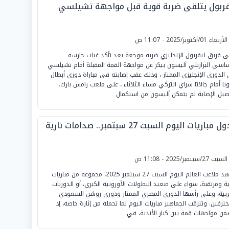
فربول يتلقى ضربة قوية قبل مواجهة تشيلسي
لأربعاء 01/أكتوبر/2025 - 11:07 ص
ى فريق ليفربول الإنجليزي ضربة موجعة بعد تأكد غياب حارسه
ساسي البرازيلي أليسون بيكر عن مواجهة القمة المقبلة أمام تشيلسي
الدوري الإنجليزي الممتاز ، وذلك عقب إصابته في مباراة دوري أبطال
وبا أمام جالاتا سراي التركي مساء الثلاثاء ، على ملعب رامس بارك.
صيل الإصابة لم يتمكن أليسون من استكمال
 مباريات اليوم السبت 27 سبتمبر.. صدامات نارية
لسبت 27/سبتمبر/2025 - 11:08 ص
تشهد ملاعب العالم اليوم السبت 27 سبتمبر 2025، مجموعة من مباريات
ة ومرتقبة، سواء على صعيد البطولات الأوروبية الكبرى، أو الدوريات
ربية، وعلى رأسها الدوري المصري الممتاز ودوري روشن السعودي
حترفين. وتترقب الجماهير مباريات اليوم لما تحمله من إثارة خاصة، إذ
من مواجهات قمة بين كبار الأندية، في