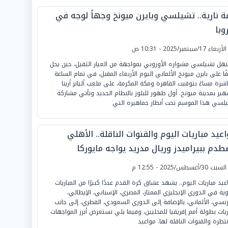
ة نارية.. تشيلسي وبايرن ميونخ وجهاً لوجه في
وبا
لأربعاء 17/سبتمبر/2025 - 10:31 ص
هل تشيلسي مشواره الأوروبي بمواجهة من العيار الثقيل، حين يحل
ًا على بايرن ميونخ الألماني اليوم الأربعاء المقبل، في تمام الساعة
اشرة مساءً بتوقيت القاهرة ومكة المكرمة، على ملعب أليانز أرينا
هير بمدينة ميونخ. أول ظهور للبلوز بالنظام الجديد وتأتي مشاركة
لسي هذا الموسم تحت أنظار جماهيره التي
عيد مباريات اليوم والقنوات الناقلة.. الأهلي
طدم ببيراميدز وريال مدريد يواجه مايوركا
لسبت 30/أغسطس/2025 - 12:55 م
عيد مباريات اليوم.. يشهد عشاق كرة القدم عددًا كبيرًا من المباريات
وية في الدوري الإنجليزي الممتاز، المصري، الإسباني، الإيطالي،
رنسي، الألماني، بالإضافة إلى الدوري السعودي، القطري، إلى جانب
ريات بطولة أمم إفريقيا للمحليين، وفيما يلي نستعرض أبرز المواجهات
نتظرة والقنوات الناقلة لها. مواعيد