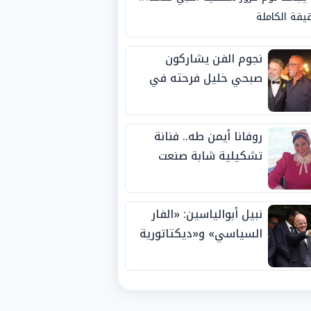
يقة الكاملة
نجوم الفن يشاركون
صبحي خليل فرحته في
حفل زفاف ابنته
روفانا أيمن طه.. فنانة
تشكيلية شابة صنعت
اسمها بالإبداع وحصدت
الجوائز منذ الصغر
نبيل أبوالياسين: «الفار
السياسي» و«ديكتاتورية
الميم» يدفنان «نزاهة
الفيفا».. وإقالة
«إنفانتينو» باتت حتمية