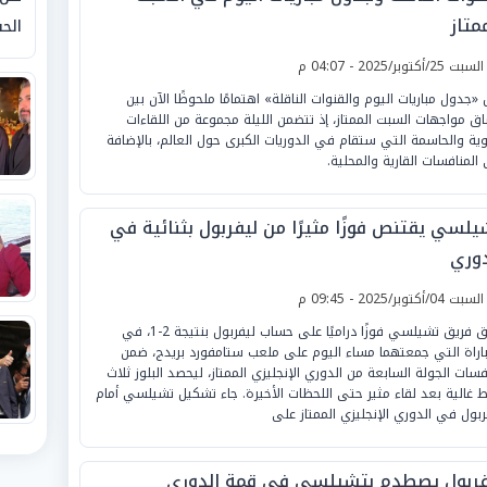
متاز
الحق
لسبت 25/أكتوبر/2025 - 04:07 م
ل «جدول مباريات اليوم والقنوات الناقلة» اهتمامًا ملحوظًا الآن بين
ق مواجهات السبت الممتاز، إذ تتضمن الليلة مجموعة من اللقاءات
وية والحاسمة التي ستقام في الدوريات الكبرى حول العالم، بالإضافة
 المنافسات القارية والمحلية.
يلسي يقتنص فوزًا مثيرًا من ليفربول بثنائية في
دوري
لسبت 04/أكتوبر/2025 - 09:45 م
حقق فريق تشيلسي فوزًا دراميًا على حساب ليفربول بنتيجة 2-1، في
باراة التي جمعتهما مساء اليوم على ملعب ستامفورد بريدج، ضمن
فسات الجولة السابعة من الدوري الإنجليزي الممتاز، ليحصد البلوز ثلاث
ط غالية بعد لقاء مثير حتى اللحظات الأخيرة. جاء تشكيل تشيلسي أمام
ربول في الدوري الإنجليزي الممتاز على
فربول يصطدم بتشيلسي في قمة الدوري