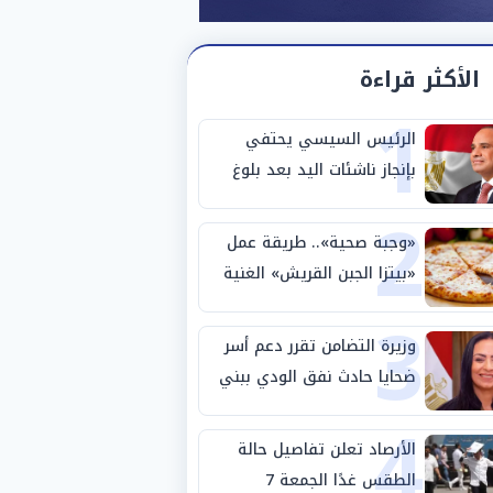
الأكثر قراءة
1
الرئيس السيسي يحتفي
بإنجاز ناشئات اليد بعد بلوغ
2
نصف نهائي كأس العالم
«وجبة صحية».. طريقة عمل
«بيتزا الجبن القريش» الغنية
3
بالبروتين
وزيرة التضامن تقرر دعم أسر
ضحايا حادث نفق الودي ببني
4
سويف
الأرصاد تعلن تفاصيل حالة
الطقس غدًا الجمعة 7