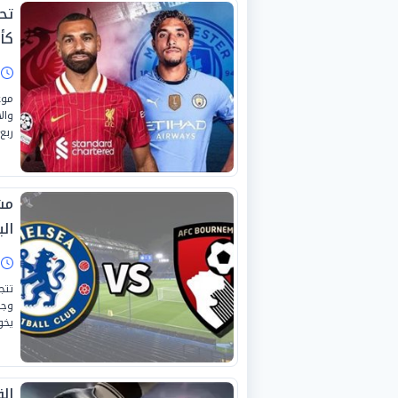
تح
كأ
ا
موع
وال
ربع 
مش
الب
ا
تتج
وجه
يخو
ال