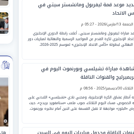
ديد موعد قمة ليفربول ومانشستر سيتي في
س الاتحاد
لجمعة 13/مارس/2026 - 05:27 م
د مباراة ليفربول ومانشستر سيتي.. أعلنت رابطة الدوري الإنجليزي
اتحاد الإنجليزي لكرة القدم عن المواعيد الرسمية والنهائية لمباريات دور
النهائي لبطولة «كأس الاتحاد الإنجليزي» لموسم 2025-2026.
اهدة مباراة تشيلسي وبورنموث اليوم في
ريميرليج والقنوات الناقلة
لثلاثاء 30/ديسمبر/2025 - 08:56 م
ه أنظار عشاق الكرة الإنجليزية، ومحبي نادي «تشيلسي» اللندني على
 الخصوص، مساء اليوم الثلاثاء، صوب ملعب «ستامفورد بريدج»، حيث
ض «البلوز» مواجهة لا تقبل القسمة على اثنين أمام نظيره بورنموث.
قنوات الناقلة وجدول مباريات اليوم في السبت
هل 