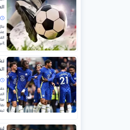
الم
ا
ينا
عشا
الق
إلى
تش
ال
ا
الم
منا
نقا
ليف
لي