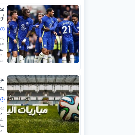
قم
أور
ا
يست
ضيف
الع
الش
تشي
موا
يص
ا
موا
الق
الف
مبا
الم