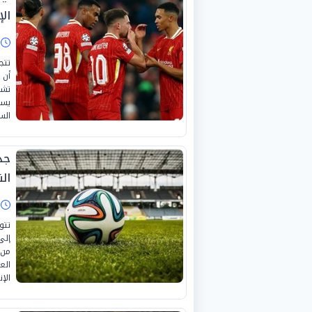
الإ
ا
تتج
أن 
تشي
يست
الس
الن
ا
إلى
من 
الع
الإ