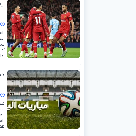
لي
ا
تلق
الأ
في 
أور
تفا
جدول
ا
قوي
الع
للم
تتض