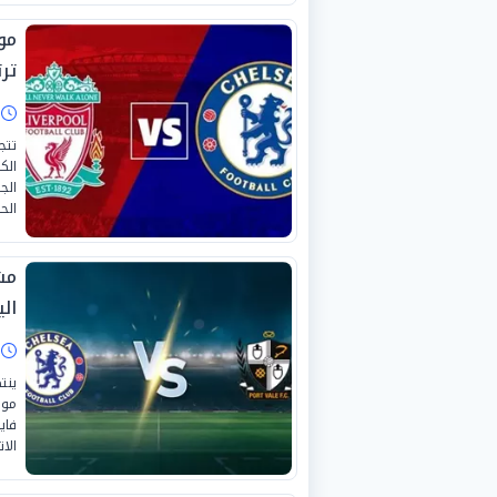
مو
ترت
ا
تتج
الك
الج
الحالي 
مش
الي
ا
ينت
موا
فاي
الات