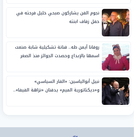
نجوم الفن يشاركون صبحي خليل فرحته في
حفل زفاف ابنته
روفانا أيمن طه.. فنانة تشكيلية شابة صنعت
اسمها بالإبداع وحصدت الجوائز منذ الصغر
نبيل أبوالياسين: «الفار السياسي»
و«ديكتاتورية الميم» يدفنان «نزاهة الفيفا»..
وإقالة «إنفانتينو» باتت حتمية