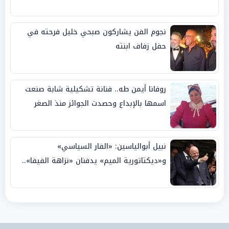
نجوم الفن يشاركون صبحي خليل فرحته في
حفل زفاف ابنته
روفانا أيمن طه.. فنانة تشكيلية شابة صنعت
اسمها بالإبداع وحصدت الجوائز منذ الصغر
نبيل أبوالياسين: «الفار السياسي»
و«ديكتاتورية الميم» يدفنان «نزاهة الفيفا»..
وإقالة «إنفانتينو» باتت حتمية