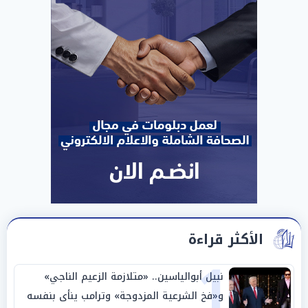
الأكثر قراءة
1
نبيل أبوالياسين.. «متلازمة الزعيم الناجي»
و«فخ الشرعية المزدوجة» وترامب ينأى بنفسه