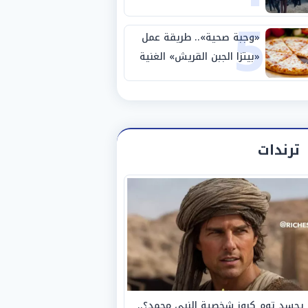
5
14 شخصًا
«وجبة صحية».. طريقة عمل
«بيتزا الجبن القريش» الغنية
بالبروتين
ترندات
يجسد توم كروز شخصية النبي محمد؟..