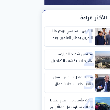
الأكثر قراءة
1
الرئيس السيسي يودع ملك
البحرين بمطار العلمين بعد
2
انتهاء زيارته لمصر
«طقس شديد الحرارة»..
«الأرصاد» تكشف التفاصيل
3
والظواهر الجوية اليوم
الجمعة
«تحرك عاجل».. وزير العمل
يتابع تداعيات حادث عمال
4
طريق بني سويف الصحراوي
حادث مأساوي.. ارتفاع ضحايا
انقلاب سيارة تقل عمالًا إلى