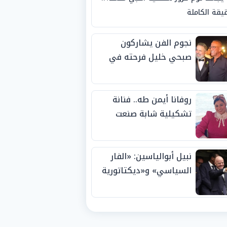
يقة الكاملة
نجوم الفن يشاركون
صبحي خليل فرحته في
حفل زفاف ابنته
روفانا أيمن طه.. فنانة
تشكيلية شابة صنعت
اسمها بالإبداع وحصدت
الجوائز منذ الصغر
نبيل أبوالياسين: «الفار
السياسي» و«ديكتاتورية
الميم» يدفنان «نزاهة
الفيفا».. وإقالة
«إنفانتينو» باتت حتمية