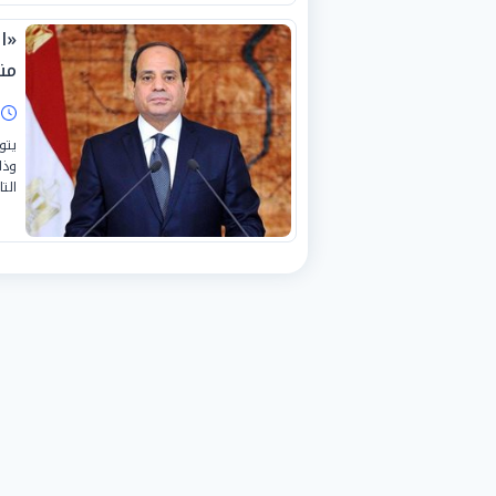
«ا
من
ا
يتو
وذل
التا