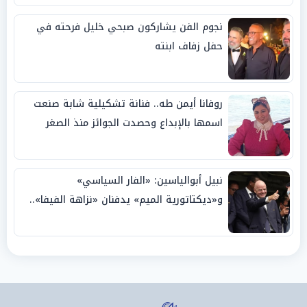
نجوم الفن يشاركون صبحي خليل فرحته في
حفل زفاف ابنته
روفانا أيمن طه.. فنانة تشكيلية شابة صنعت
اسمها بالإبداع وحصدت الجوائز منذ الصغر
نبيل أبوالياسين: «الفار السياسي»
و«ديكتاتورية الميم» يدفنان «نزاهة الفيفا»..
وإقالة «إنفانتينو» باتت حتمية