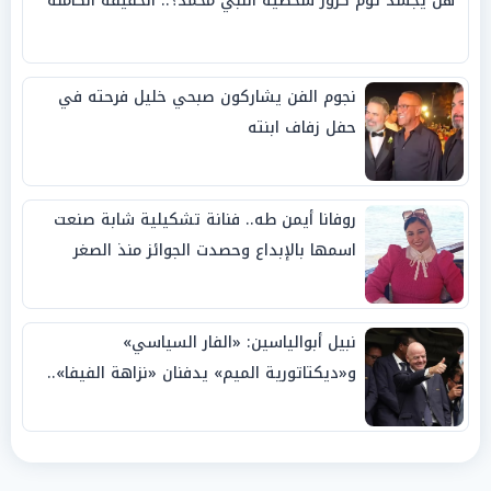
هل يجسد توم كروز شخصية النبي محمد؟.. الحقيقة الكاملة
نجوم الفن يشاركون صبحي خليل فرحته في
حفل زفاف ابنته
روفانا أيمن طه.. فنانة تشكيلية شابة صنعت
اسمها بالإبداع وحصدت الجوائز منذ الصغر
نبيل أبوالياسين: «الفار السياسي»
و«ديكتاتورية الميم» يدفنان «نزاهة الفيفا»..
وإقالة «إنفانتينو» باتت حتمية