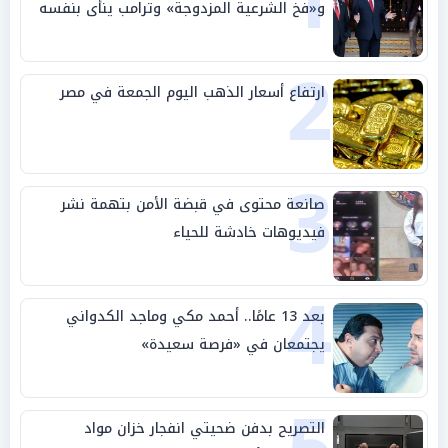
1
و«فخ الشرعية المزدوجة» وترامب ينأى بنفسه
وحليفه في «ميتم استراتيجي»
2
ارتفاع أسعار الذهب اليوم الجمعة في مصر
3
صانعة محتوى في قبضة الأمن بتهمة نشر
فيديوهات خادشة للحياء
4
بعد 13 عامًا.. أحمد مكي وماجد الكدواني
يجتمعان في «فرصة سعيدة»
التصريح بدفن ضحيتي انفجار خزان مواد