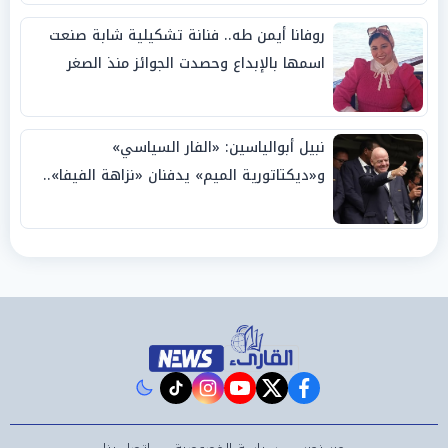
روفانا أيمن طه.. فنانة تشكيلية شابة صنعت
اسمها بالإبداع وحصدت الجوائز منذ الصغر
نبيل أبوالياسين: «الفار السياسي»
و«ديكتاتورية الميم» يدفنان «نزاهة الفيفا»..
وإقالة «إنفانتينو» باتت حتمية
instagram
tiktok
youtube
twitter
facebook