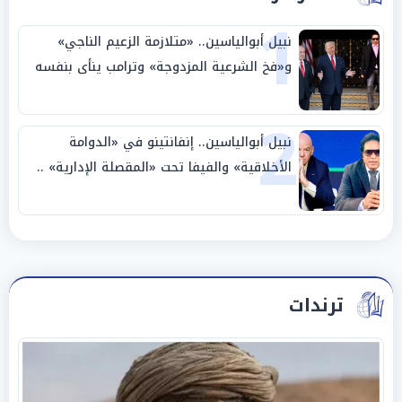
1
نبيل أبوالياسين.. «متلازمة الزعيم الناجي»
و«فخ الشرعية المزدوجة» وترامب ينأى بنفسه
وحليفه في «ميتم استراتيجي»
2
نبيل أبوالياسين.. إنفانتينو في «الدوامة
الأخلاقية» والفيفا تحت «المقصلة الإدارية» ..
«عبادة العرش وجنازة المصداقية»
ترندات