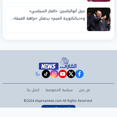
نبيل أبوالياسين: «الفار السياسي»
و«ديكتاتورية الميم» يدفنان «نزاهة الفيفا»..
وإقالة «إنفانتينو» باتت حتمية
instagram
tiktok
youtube
twitter
facebook
من نحن
سياسة الخصوصية
اتصل بنا
©2024 elqareanews.com All Rights Reserved.
Powered by