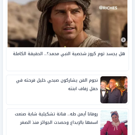
هل يجسد توم كروز شخصية النبي محمد؟.. الحقيقة الكاملة
نجوم الفن يشاركون صبحي خليل فرحته في
حفل زفاف ابنته
روفانا أيمن طه.. فنانة تشكيلية شابة صنعت
اسمها بالإبداع وحصدت الجوائز منذ الصغر