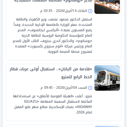
مدير «روساتوم» لمتابعة اللمسات التنفيذية
الثلاثاء 14/أبريل/2026 - 03:35 م
استقبل الدكتور محمود عصمت، وزير الكهرباء والطاقة
المتجددة، بمقر الوزارة بالعاصمة الإدارية الجديدة، وفداً
رفيع المستوى بقيادة «أليكسي ليخاتشوف»، المدير
العام للمؤسسة الحكومية الروسية للطاقة الذرية
«روساتوم»، والدكتور أندري بيتروف، النائب الأول للمدير
العام ورئيس شركة «آتوم ستروى إكسبورت» المنفذة
لمشروع محطة الضبعة النووية.
«قادمة من اليابان».. استقبال أولى عربات قطار
الخط الرابع للمترو
السبت 04/أبريل/2026 - 09:45 م
مترو.. أعلنت «الهيئة القومية للأنفاق» عن استعداداتها
المكثفة لاستقبال السفينة العملاقة «IGUAZU
HIGHWAY» بميناء الإسكندرية مطلع شهر مايو المقبل
لعام 2026.