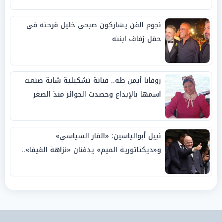
نجوم الفن يشاركون صبحي خليل فرحته في
حفل زفاف ابنته
روفانا أيمن طه.. فنانة تشكيلية شابة صنعت
اسمها بالإبداع وحصدت الجوائز منذ الصغر
نبيل أبوالياسين: «الفار السياسي»
و«ديكتاتورية الميم» يدفنان «نزاهة الفيفا»..
وإقالة «إنفانتينو» باتت حتمية