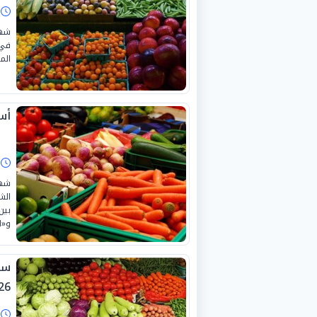
ا
شهد
في 
المعر
أسع
ا
شهد
و«الخ
26.
ا