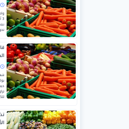
ا
واص
بين
نحو «20 ج
قا
الجمع
ا
للك
تذ
الأرب