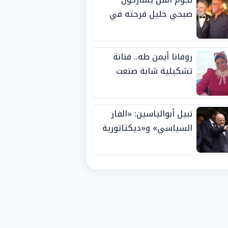
صبحي خليل فرحته في
حفل زفاف ابنته
روفانا أيمن طه.. فنانة
تشكيلية شابة صنعت
اسمها بالإبداع وحصدت
الجوائز منذ الصغر
نبيل أبوالياسين: «الفار
السياسي» و«ديكتاتورية
الميم» يدفنان «نزاهة
الفيفا».. وإقالة
«إنفانتينو» باتت حتمية