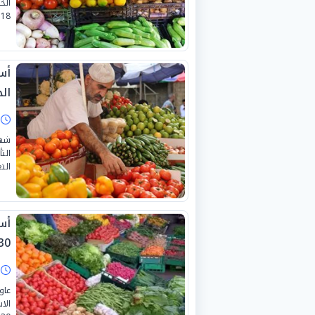
الخ
18 يوليو 2026.
أس
الجمع
ا
شهد
الت
التع
أس
0-6-2026
ا
عاو
الا