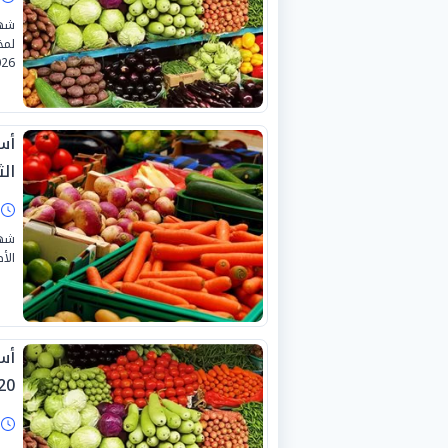
شهد
26.
أس
الثلا
ا
شهد
الأص
أس
0-7-2026
ا