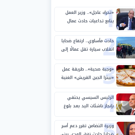
1
«تحرك عاجل».. وزير العمل
يتابع تداعيات حادث عمال
2
طريق بني سويف الصحراوي
حادث مأساوي.. ارتفاع ضحايا
انقلاب سيارة تقل عمالًا إلى
3
14 شخصًا
«وجبة صحية».. طريقة عمل
«بيتزا الجبن القريش» الغنية
4
بالبروتين
الرئيس السيسي يحتفي
بإنجاز ناشئات اليد بعد بلوغ
5
نصف نهائي كأس العالم
وزيرة التضامن تقرر دعم أسر
ضحايا حادث نفق الودي ببني