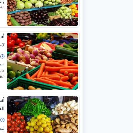
واص
التج
7-2026
ا
شهد
حال
اليوم
أس
السبت
ا
شهد