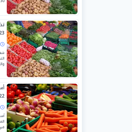
30 يونيو 2026.
تذ
3-6-2026
ا
شهد
الت
والمس
أس
2-6-2026
ا
أسع
الم
في أ