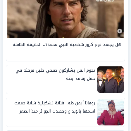
هل يجسد توم كروز شخصية النبي محمد؟.. الحقيقة الكاملة
نجوم الفن يشاركون صبحي خليل فرحته في
حفل زفاف ابنته
روفانا أيمن طه.. فنانة تشكيلية شابة صنعت
اسمها بالإبداع وحصدت الجوائز منذ الصغر