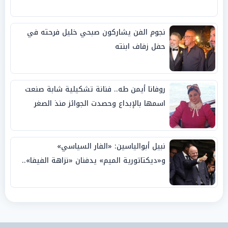
نجوم الفن يشاركون صبحي خليل فرحته في
حفل زفاف ابنته
روفانا أيمن طه.. فنانة تشكيلية شابة صنعت
اسمها بالإبداع وحصدت الجوائز منذ الصغر
نبيل أبوالياسين: «الفار السياسي»
و«ديكتاتورية الميم» يدفنان «نزاهة الفيفا»..
وإقالة «إنفانتينو» باتت حتمية