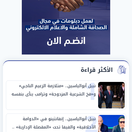
الأكثر قراءة
1
نبيل أبوالياسين.. «متلازمة الزعيم الناجي»
و«فخ الشرعية المزدوجة» وترامب ينأى بنفسه
وحليفه في «ميتم استراتيجي»
2
نبيل أبوالياسين.. إنفانتينو في «الدوامة
الأخلاقية» والفيفا تحت «المقصلة الإدارية» ..