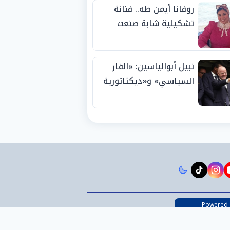
روفانا أيمن طه.. فنانة
تشكيلية شابة صنعت
اسمها بالإبداع وحصدت
الجوائز منذ الصغر
نبيل أبوالياسين: «الفار
السياسي» و«ديكتاتورية
الميم» يدفنان «نزاهة
الفيفا».. وإقالة
«إنفانتينو» باتت حتمية
instagram
tiktok
youtub
t
Powered