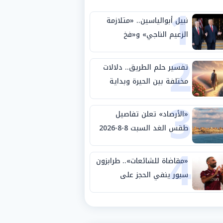
1
نبيل أبوالياسين.. «متلازمة
الزعيم الناجي» و«فخ
2
الشرعية المزدوجة» وترامب
ينأى بنفسه وحليفه في
تفسير حلم الطريق.. دلالات
«ميتم استراتيجي»
مختلفة بين الحيرة وبداية
3
مرحلة جديدة
«الأرصاد» تعلن تفاصيل
طقس الغد السبت 8-8-2026
4
والظواهر الجوية
«مقاضاة للشائعات».. طرابزون
سبور ينفي الحجز على
مستحقات محمد صلاح