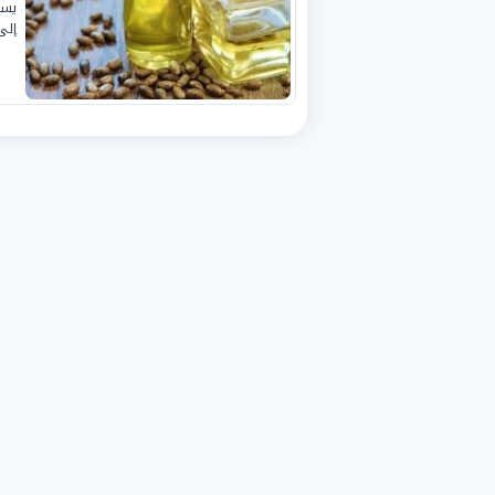
يست
إلى