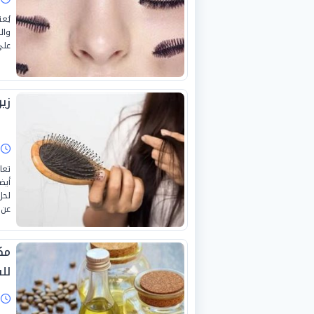
يُع
وال
على
زي
ا
تعا
أيض
لحل
عن 
مك
لل
ا