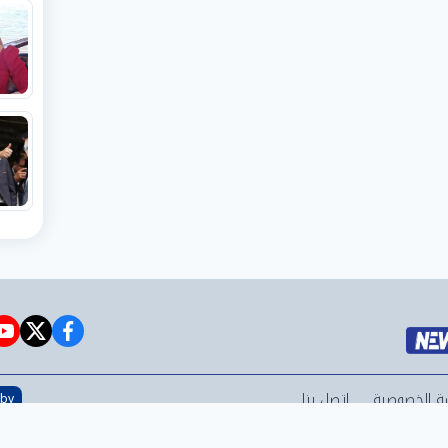
e
witter
facebook
ة الخصوصية
اتصل بنا
 by
©2024 elqareanews.com Al