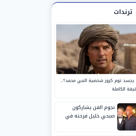
ترندات
يجسد توم كروز شخصية النبي محمد؟..
يقة الكاملة
نجوم الفن يشاركون
صبحي خليل فرحته في
حفل زفاف ابنته