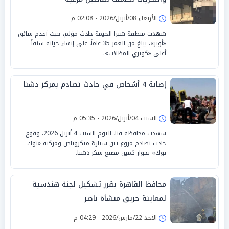
الأربعاء 08/أبريل/2026 - 02:08 م
شهدت منطقة شبرا الخيمة حادث مؤلم، حيث أقدم سائق
«أوبر»، يبلغ من العمر 35 عاماً، على إنهاء حياته شنقاً
أعلى «كوبري المظلات».
إصابة 4 أشخاص في حادث تصادم بمركز دشنا
السبت 04/أبريل/2026 - 05:35 م
شهدت محافظة قنا، اليوم السبت 4 أبريل 2026، وقوع
حادث تصادم مروع بين سيارة ميكروباص ومركبة «توك
توك» بجوار كمين مصنع سكر دشنا.
محافظ القاهرة يقرر تشكيل لجنة هندسية
لمعاينة حريق منشأة ناصر
الأحد 22/مارس/2026 - 04:29 م