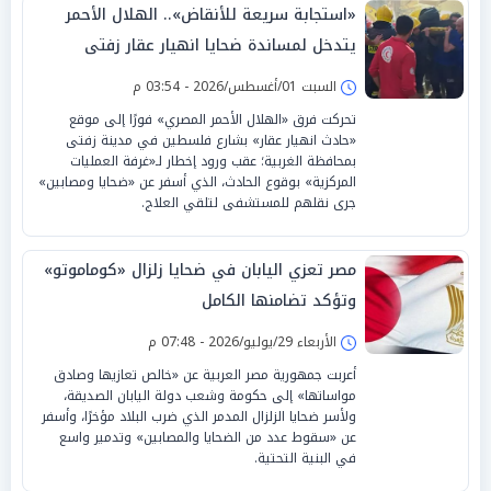
«استجابة سريعة للأنقاض».. الهلال الأحمر
يتدخل لمساندة ضحايا انهيار عقار زفتى
السبت 01/أغسطس/2026 - 03:54 م
تحركت فرق «الهلال الأحمر المصري» فورًا إلى موقع
«حادث انهيار عقار» بشارع فلسطين في مدينة زفتى
بمحافظة الغربية؛ عقب ورود إخطار لـ«غرفة العمليات
المركزية» بوقوع الحادث، الذي أسفر عن «ضحايا ومصابين»
جرى نقلهم للمستشفى لتلقي العلاج.
مصر تعزي اليابان في ضحايا زلزال «كوماموتو»
وتؤكد تضامنها الكامل
الأربعاء 29/يوليو/2026 - 07:48 م
أعربت جمهورية مصر العربية عن «خالص تعازيها وصادق
مواساتها» إلى حكومة وشعب دولة اليابان الصديقة،
ولأسر ضحايا الزلزال المدمر الذي ضرب البلاد مؤخرًا، وأسفر
عن «سقوط عدد من الضحايا والمصابين» وتدمير واسع
في البنية التحتية.