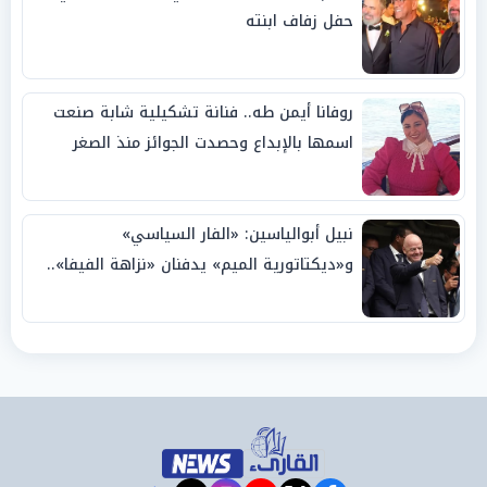
حفل زفاف ابنته
روفانا أيمن طه.. فنانة تشكيلية شابة صنعت
اسمها بالإبداع وحصدت الجوائز منذ الصغر
نبيل أبوالياسين: «الفار السياسي»
و«ديكتاتورية الميم» يدفنان «نزاهة الفيفا»..
وإقالة «إنفانتينو» باتت حتمية