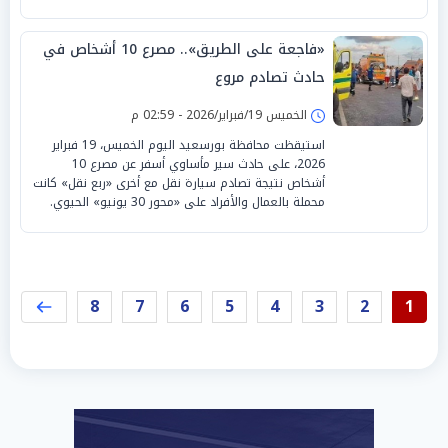
«فاجعة على الطريق».. مصرع 10 أشخاص في
حادث تصادم مروع
الخميس 19/فبراير/2026 - 02:59 م
استيقظت محافظة بورسعيد اليوم الخميس، 19 فبراير
2026، على حادث سير مأساوي أسفر عن مصرع 10
أشخاص نتيجة تصادم سيارة نقل مع أخرى «ربع نقل» كانت
محملة بالعمال والأفراد على «محور 30 يونيو» الحيوي.
8
7
6
5
4
3
2
1