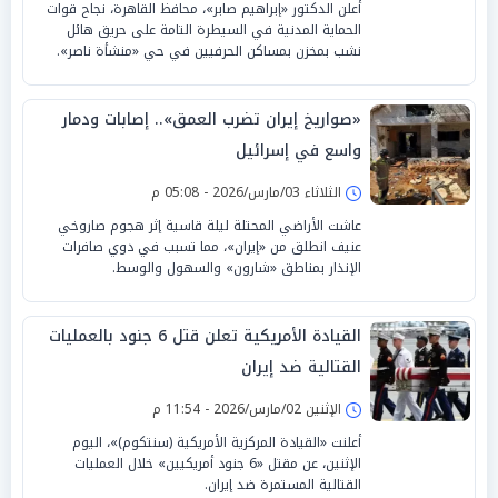
أعلن الدكتور «إبراهيم صابر»، محافظ القاهرة، نجاح قوات
الحماية المدنية في السيطرة التامة على حريق هائل
نشب بمخزن بمساكن الحرفيين في حي «منشأة ناصر».
«صواريخ إيران تضرب العمق».. إصابات ودمار
واسع في إسرائيل
الثلاثاء 03/مارس/2026 - 05:08 م
عاشت الأراضي المحتلة ليلة قاسية إثر هجوم صاروخي
عنيف انطلق من «إيران»، مما تسبب في دوي صافرات
الإنذار بمناطق «شارون» والسهول والوسط.
القيادة الأمريكية تعلن قتل 6 جنود بالعمليات
القتالية ضد إيران
الإثنين 02/مارس/2026 - 11:54 م
أعلنت «القيادة المركزية الأمريكية (سنتكوم)»، اليوم
الإثنين، عن مقتل «6 جنود أمريكيين» خلال العمليات
القتالية المستمرة ضد إيران.