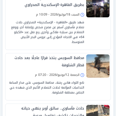
بطريق القاهرة-الإسكندرية الصحراوي
السبت 18/يوليو/2026 - 10:09 م
شهد طريق «القاهرة - الإسكندرية» الصحراوي حادث
تصادم مأساوي أسفر عن مصرع شخص وإصابة آخر، ووقع
التصادم بين سيارة ملاكي وأخرى ربع نقل عند «الكيلو
64» في الاتجاه المؤدي إلى عروس البحر الأبيض
المتوسط.
محافظ السويس يتخذ قرارًا عاجلًا بعد حادث
قطار الشلوفة
الجمعة 12/يونيو/2026 - 07:20 م
تابع اللواء هاني رشاد، محافظ السويس، على مدار الساعة
التداعيات المؤلمة لحادث التصادم الأليم الذي شهده حي
الجناين بمنطقة الشلوفة.
حادث مأساوي.. سائق أوبر ينهي حياته
والتحريات تكشف تفاصيل مرعبة