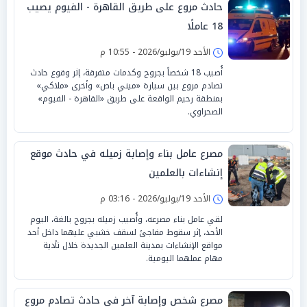
حادث مروع على طريق القاهرة - الفيوم يصيب
18 عاملًا
الأحد 19/يوليو/2026 - 10:55 م
أُصيب 18 شخصاً بجروح وكدمات متفرقة، إثر وقوع حادث
تصادم مروع بين سيارة «ميني باص» وأخرى «ملاكي»
بمنطقة رحيم الواقعة على طريق «القاهرة - الفيوم»
الصحراوي.
مصرع عامل بناء وإصابة زميله في حادث موقع
إنشاءات بالعلمين
الأحد 19/يوليو/2026 - 03:16 م
لقي عامل بناء مصرعه، وأُصيب زميله بجروح بالغة، اليوم
الأحد، إثر سقوط مفاجئ لسقف خشبي عليهما داخل أحد
مواقع الإنشاءات بمدينة العلمين الجديدة خلال تأدية
مهام عملهما اليومية.
مصرع شخص وإصابة آخر في حادث تصادم مروع