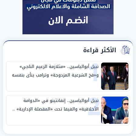
الأكثر قراءة
1
نبيل أبوالياسين.. «متلازمة الزعيم الناجي»
و«فخ الشرعية المزدوجة» وترامب ينأى بنفسه
وحليفه في «ميتم استراتيجي»
2
نبيل أبوالياسين.. إنفانتينو في «الدوامة
الأخلاقية» والفيفا تحت «المقصلة الإدارية» ..
«عبادة العرش وجنازة المصداقية»