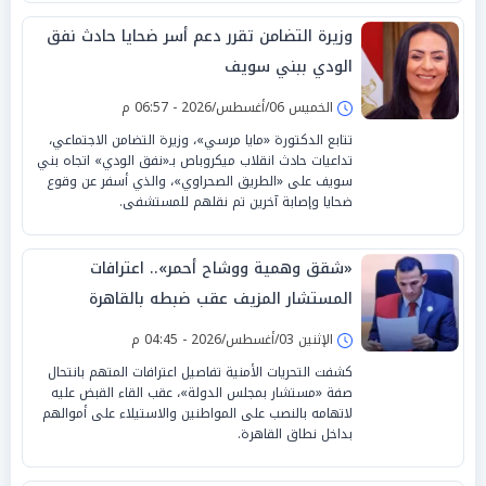
وزيرة التضامن تقرر دعم أسر ضحايا حادث نفق
الودي ببني سويف
الخميس 06/أغسطس/2026 - 06:57 م
تتابع الدكتورة «مايا مرسي»، وزيرة التضامن الاجتماعي،
تداعيات حادث انقلاب ميكروباص بـ«نفق الودي» اتجاه بني
سويف على «الطريق الصحراوي»، والذي أسفر عن وقوع
ضحايا وإصابة آخرين تم نقلهم للمستشفى.
«شقق وهمية ووشاح أحمر».. اعترافات
المستشار المزيف عقب ضبطه بالقاهرة
الإثنين 03/أغسطس/2026 - 04:45 م
كشفت التحريات الأمنية تفاصيل اعترافات المتهم بانتحال
صفة «مستشار بمجلس الدولة»، عقب القاء القبض عليه
لاتهامه بالنصب على المواطنين والاستيلاء على أموالهم
بداخل نطاق القاهرة.