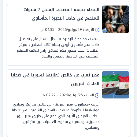
القضاء يحسم القضية.. السجن 7 سنوات
للمتهم في حادث البحيرة المأساوي
الأربعاء 29/يوليو/2026 - 04:35 م
شهدت محافظة البحيرة «إسدال الستار على تفاصيل
حادث سير مأساوي أودى بحياة ثلاثة أشخاص» بمركز
الدلنجات، عقب صدور حكم قضائي رادع يُعاقب المتهم
المتسبب في الفاجعة بالحبس والنفاذ.
مصر تعرب عن خالص تعازيها لسوريا في ضحايا
الحادث المروري
السبت 25/يوليو/2026 - 07:22 م
أعربت «جمهورية مصر العربية» عن خالص تعازيها وصادق
مواساتها للحكومة والشعب السوري الشقيق، في ضحايا
الحادث المروري الأليم الذي وقع على طريق «دير الزور -
دمشق»، وأسفر عن سقوط العشرات بين متوفين
ومصابين.