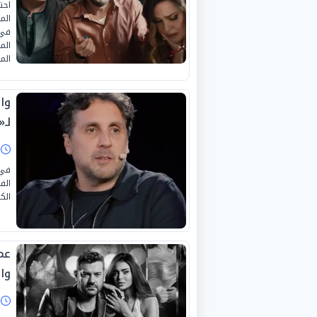
احت
الم
الم
المب
وا
لـ«Sold Out
ا
في 
الك
عم
وال
ا