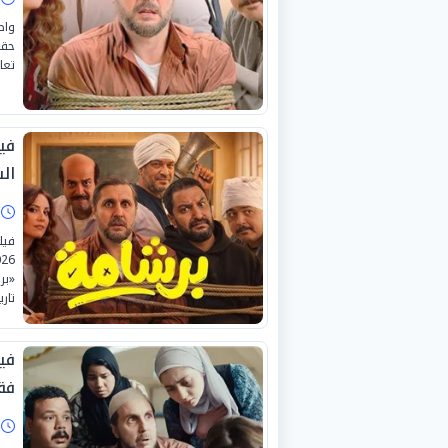
واص
حقق
تعام
في
ال
ا
«بر
تار
فق
ا