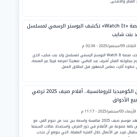
 الفطر والأضحى.
منصة «Watch It» تكشف البوستر الرسمي لمسلسل
د بنت شايب
لثلاثاء 09/سبتمبر/2025 - 02:36 م
طرحت منصة Watch It البوستر الرسمي لمسلسل ولد بنت شايب، الذي
م ببطولته الفنان أشرف عبد الباقي، تمهيدًا لعرضه قريبًا عبر المنصة،
خطوة أثارت حماس الجمهور قبل انطلاق العمل.
من الكوميديا للرومانسية.. أفلام صيف 2025 ترضي
يع الأذواق
لأربعاء 03/سبتمبر/2025 - 11:17 م
يشهد موسم صيف 2025 منافسة واسعة بين عدد من نجوم الفن، مع
 باقة متنوعة من الأفلام في دور العرض، واستعداد صالات السينما
تقبال مزيد من الأعمال خلال الفترة المقبلة، التي يتوقع أن تجذب