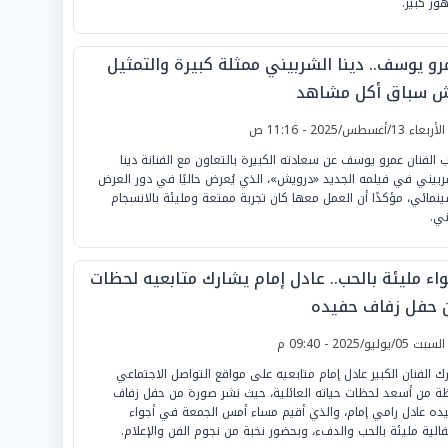
ور كبير.
رو يوسف.. دينا الشربيني ممثلة كبيرة والتمثيل
 سباق أكل مشاهد
لأربعاء 13/أغسطس/2025 - 11:16 ص
ب الفنان عمرو يوسف عن سعادته الكبيرة بالتعاون مع الفنانة دينا
ربيني في فيلمه الجديد «درويش»، الذي يُعرض حاليًا في دور العرض
ينمائي، مؤكدًا أن العمل معها كان تجربة ممتعة ومليئة بالانسجام
ني.
واء مليئة بالحب.. عادل إمام يشارك متابعيه لحظات
 حفل زفاف حفيده
لسبت 05/يوليو/2025 - 09:40 م
ك الفنان الكبير عادل إمام متابعيه على مواقع التواصل الاجتماعي
ة من أسعد لحظات حياته العائلية، حيث نشر صورة من حفل زفاف
ده عادل رامي إمام، والذي أقيم مساء أمس الجمعة في أجواء
فالية مليئة بالحب والدفء، وبحضور نخبة من نجوم الفن والإعلام.