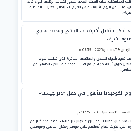
لف المحافظات، بدأت الهيئة العامة لقصور الثقافة، برئاسة اللواء خالد
ان، اعتباراً من اليوم الأربعاء، عرض الفيلم السينمائي «هيبتا.. المناظرة
خيرة».
اللعبة 5 يستقبل أشرف عبدالباقي ومحمد محيي
يوف شرف
لإثنين 29/سبتمبر/2025 - 09:59 م
عبة تعود بأجواء التحدي والمنافسة الساخرة التي خطفت قلوب
ماهير طوال أربعة مواسم، مع اقتراب موعد عرض الجزء الخامس من
سلسل.
وم الكوميديا يتألقون في حفل «دير جيست»
لجمعة 19/سبتمبر/2025 - 10:25 م
ت منذ قليل فعاليات حفل توزيع جوائز دير جيست بحضور عدد كبير من
م الفن، تكريمًا لنجاح أعمالهم خلال موسم رمضان الماضي وموسمي