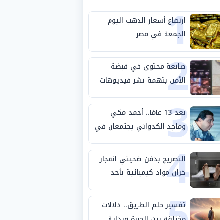
1
ارتفاع أسعار الذهب اليوم
الجمعة في مصر
2
صانعة محتوى في قبضة
الأمن بتهمة نشر فيديوهات
3
خادشة للحياء
بعد 13 عامًا.. أحمد مكي
وماجد الكدواني يجتمعان في
4
«فرصة سعيدة»
التصريح بدفن ضحيتي انفجار
خزان مواد كيميائية بأحد
5
مصانع الفيوم
تفسير حلم الطريق.. دلالات
مختلفة بين الحيرة وبداية