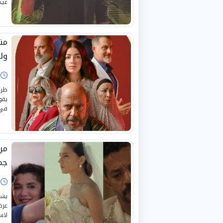
عيد
ول
ا
يقو
في 
جم
ا
عرض
لاس