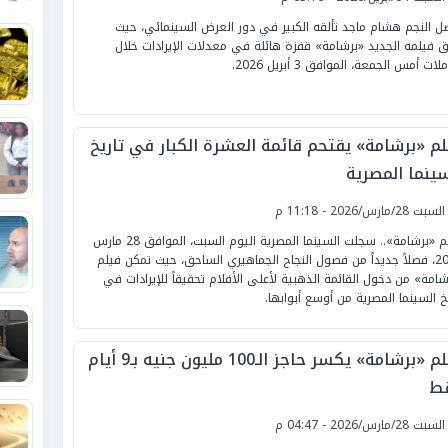
ل النجم هشام ماجد تألقه الكبير في دور العرض السينمائي، حيث
 فيلمه الجديد «برشامة» قفزة هائلة في معدلات الإيرادات خلال
لات أمس الجمعة، الموافق 3 أبريل 2026.
لم «برشامة» يقتحم قائمة العشرة الكبار في تاريخ
سينما المصرية
لسبت 28/مارس/2026 - 11:18 م
فيلم «برشامة».. سجلت السينما المصرية اليوم السبت، الموافق 28 مارس
2026، فصلاً جديداً من فصول النجاح الجماهيري الساحق، حيث تمكن فيلم
شامة» من دخول القائمة الذهبية لأعلى الأفلام تحقيقاً للإيرادات في
يخ السينما المصرية من أوسع أبوابها.
فيلم «برشامة» يكسر حاجز الـ100 مليون جنيه بـ9 أيام
ط
لسبت 28/مارس/2026 - 04:47 م