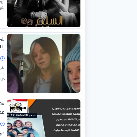
ترب
بقوة
ري
بال
ا
طرح
ديس
مح
ا
في 