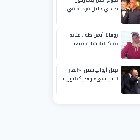
صبحي خليل فرحته في
حفل زفاف ابنته
روفانا أيمن طه.. فنانة
تشكيلية شابة صنعت
اسمها بالإبداع وحصدت
الجوائز منذ الصغر
نبيل أبوالياسين: «الفار
السياسي» و«ديكتاتورية
الميم» يدفنان «نزاهة
الفيفا».. وإقالة
«إنفانتينو» باتت حتمية