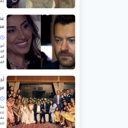
جمه
عم
مش
ا
أعر
الش
الس
الف
أج
من
ا
شار
لحظ
حفي
احت