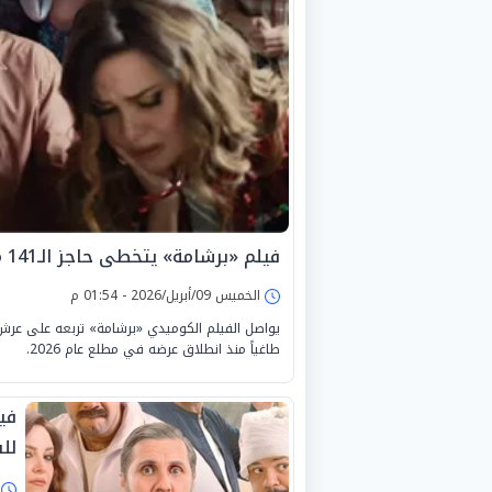
فيلم «برشامة» يتخطى حاجز الـ141 مليون جنيه
الخميس 09/أبريل/2026 - 01:54 م
يواصل الفيلم الكوميدي «برشامة» تربعه على عرش الإ
طاغياً منذ انطلاق عرضه في مطلع عام 2026.
في
لل
ا