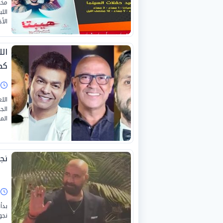
مخت
اللب
الأ
كض
ا
الل
الج
الم
نج
ا
بدأ
نجو