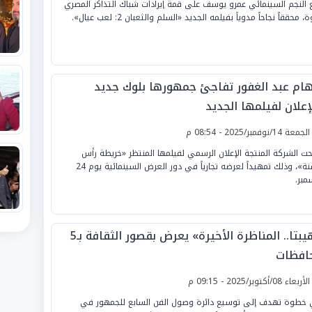
ع النجم السينمائي عمرو يوسف على قمة إيرادات شباك التذاكر المصري
، محققاً نجاحاً مدوياً بفيلمه الجديد «السلم والثعبان 2: لعب عيال».
هام عبد الغفور تفاجئ جمهورها بلوك جديد
إعلان لفيلمها الجديد
لجمعة 14/نوفمبر/2025 - 08:54 م
ت الشركة المنتجة الإعلان الرسمي لفيلمها المنتظر «خريطة رأس
السنة»، وذلك تمهيداً لعرضه تجارياً في دور العرض السينمائية يوم 24
مبر.
«هيبتا.. المناظرة الأخيرة» يعرض بقصور الثقافة بـ5
افظات
لأربعاء 08/أكتوبر/2025 - 09:15 م
خطوة تهدف إلى توسيع دائرة وصول الفن السابع للجمهور في