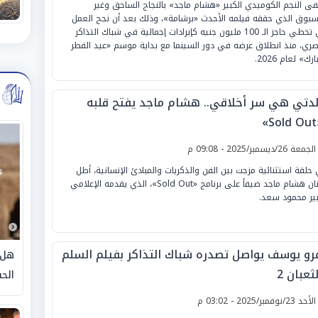
فى النجم الكوميدي الكبير «هشام ماجد» بالنجاح الساحق وغير
سبوق الذي حققه فيلمه الأحدث «برشامة»، وذلك بعد أن نجح العمل
في تخطي حاجز الـ 100 مليون جنيه كإيرادات إجمالية في شباك التذاكر
صري، منذ انطلاق عرضه في دور السينما مع بداية موسم «عيد الفطر
ارك» لعام 2026.
لدتي هي سر أخلاقي.. هشام ماجد يفتح قلبه
»
لجمعة 26/ديسمبر/2025 - 09:08 م
حلقة استثنائية مزجت بين الفن والذكريات والمبادئ الإنسانية، أطل
الفنان هشام ماجد ضيفاً على برنامج «Sold Out»، الذي يقدمه الإعلامي
بير محمود سعد.
رو يوسف يواصل تصدره شباك التذاكر بفيلم السلم
هل 
ثعبان 2
الحق
لأحد 23/نوفمبر/2025 - 03:02 م