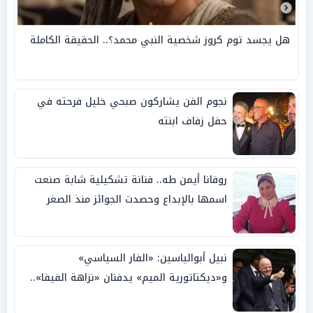
هل يجسد توم كروز شخصية النبي محمد؟.. الحقيقة الكاملة
نجوم الفن يشاركون صبحي خليل فرحته في
حفل زفاف ابنته
روفانا أيمن طه.. فنانة تشكيلية شابة صنعت
اسمها بالإبداع وحصدت الجوائز منذ الصغر
نبيل أبوالياسين: «الفار السياسي»
و«ديكتاتورية الميم» يدفنان «نزاهة الفيفا»..
وإقالة «إنفانتينو» باتت حتمية