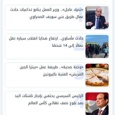
1
«تحرك عاجل».. وزير العمل يتابع تداعيات حادث
عمال طريق بني سويف الصحراوي
2
حادث مأساوي.. ارتفاع ضحايا انقلاب سيارة تقل
عمالًا إلى 14 شخصًا
3
«وجبة صحية».. طريقة عمل «بيتزا الجبن
القريش» الغنية بالبروتين
4
الرئيس السيسي يحتفي بإنجاز ناشئات اليد
بعد بلوغ نصف نهائي كأس العالم