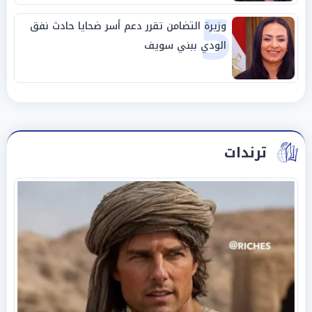
5
وزيرة التضامن تقرر دعم أسر ضحايا حادث نفق
الودي ببني سويف
ترندات