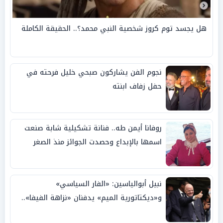
هل يجسد توم كروز شخصية النبي محمد؟.. الحقيقة الكاملة
نجوم الفن يشاركون صبحي خليل فرحته في
حفل زفاف ابنته
روفانا أيمن طه.. فنانة تشكيلية شابة صنعت
اسمها بالإبداع وحصدت الجوائز منذ الصغر
نبيل أبوالياسين: «الفار السياسي»
و«ديكتاتورية الميم» يدفنان «نزاهة الفيفا»..
وإقالة «إنفانتينو» باتت حتمية