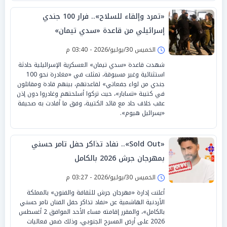
«تمرد وإلقاء للسلاح».. فرار 100 جندي
إسرائيلي من قاعدة «سدي تيمان»
الخميس 30/يوليو/2026 - 03:40 م
شهدت قاعدة «سدي تيمان» العسكرية الإسرائيلية حادثة
استثنائية وغير مسبوقة، تمثلت في «مغادرة نحو 100
جندي من لواء جفعاتي» لقاعدتهم، بينهم قادة ومقاتلون
في كتيبة «تسابار»، حيث تركوا أسلحتهم وغادروا دون إذن
عقب خلاف حاد مع قائد الكتيبة، وفق ما أفادت به صحيفة
«يسرائيل هيوم».
«Sold Out».. نفاد تذاكر حفل تامر حسني
بمهرجان جرش 2026 بالكامل
الخميس 30/يوليو/2026 - 03:27 م
أعلنت إدارة «مهرجان جرش للثقافة والفنون» بالمملكة
الأردنية الهاشمية عن «نفاد تذاكر حفل الفنان تامر حسني
بالكامل»، والمقرر إقامته مساء الأحد الموافق 2 أغسطس
2026 على أرض المسرح الجنوبي، وذلك ضمن فعاليات