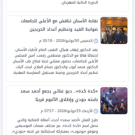
الدورة الحالية للمهرجان.
نقابة الأسنان تناقش مع الأعلى للجامعات
ضوابط القيد وتنظيم أعداد الخريجين
الخميس 30/يوليو/2026 - 03:18 م
عقد الدكتور إيهاب هيكل، النقيب العام لأطباء الأسنان،
اجتماعًا هامًا مع الدكتور مصطفى رفعت، أمين المجلس
الأعلى للجامعات، بحضور ممثلي لجنة قطاع طب الأسنان
الدكتور محمد أيوب والدكتور حسام الملاح، لبحث آليات
تنظيم أعداد الخريجين وضبط مستقبل الممارسة المهنية.
«كدة كدة».. ديو غنائي يجمع أحمد سعد
بابنته جودي وإطلاق الألبوم قريبًا
الأربعاء 29/يوليو/2026 - 07:57 م
طرح الفنان «أحمد سعد» أحدث أعماله الغنائية والتي
تحمل اسم «كدة كدة»، عبر مختلف منصات الموسيقى
وموقع «يوتيوب»، بمشاركة استثنائية من ابنته «جودي»،