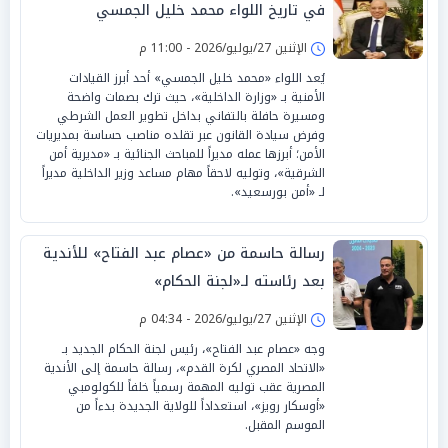
في تاريخ اللواء محمد خليل الجمسي
الإثنين 27/يوليو/2026 - 11:00 م
يُعد اللواء «محمد خليل الجمسي» أحد أبرز القيادات
الأمنية بـ «وزارة الداخلية»، حيث ترك بصمات واضحة
ومسيرة حافلة بالتفاني بداخل تطوير العمل الشرطي
وفرض سيادة القانون عبر تقلده مناصب حساسة بمديريات
الأمن؛ أبرزها عمله مديراً للمباحث الجنائية بـ «مديرية أمن
الشرقية»، وتوليه لاحقاً مهام مساعد وزير الداخلية مديراً
لـ «أمن بورسعيد».
رسالة حاسمة من «عصام عبد الفتاح» للأندية
بعد رئاسته لـ«لجنة الحكام»
الإثنين 27/يوليو/2026 - 04:34 م
وجه «عصام عبد الفتاح»، رئيس لجنة الحكام الجديد بـ
«الاتحاد المصري لكرة القدم»، رسالة حاسمة إلى الأندية
المصرية عقب توليه المهمة رسمياً خلفاً للكولومبي
«أوسكار رويز»، استعداداً للولاية الجديدة بدءاً من
الموسم المقبل.