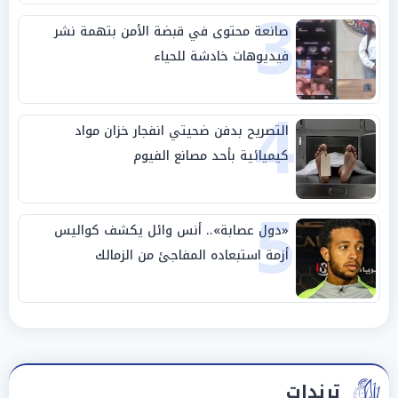
3
صانعة محتوى في قبضة الأمن بتهمة نشر
فيديوهات خادشة للحياء
4
التصريح بدفن ضحيتي انفجار خزان مواد
كيميائية بأحد مصانع الفيوم
5
«دول عصابة».. أنس وائل يكشف كواليس
أزمة استبعاده المفاجئ من الزمالك
ترندات