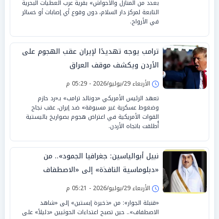
بعدد من المنازل والأحواش» بقرية عرب العطيات البحرية
التابعة لمركز دار السلام، دون وقوع أي إصابات أو خسائر
في الأرواح.
ترامب يوجه تهديدًا لإيران عقب الهجوم على
الأردن ويكشف موقف العراق
الأربعاء 29/يوليو/2026 - 05:29 م
تعهد الرئيس الأمريكي «دونالد ترامب» بـ«رد حازم
وضغوط عسكرية غير مسبوقة» ضد إيران، عقب نجاح
القوات الأمريكية في اعتراض هجوم بصواريخ باليستية
أُطلقت باتجاه الأردن.
نبيل أبوالياسين: جغرافيا الجمود».. من
«دبلوماسية النافذة» إلى «الاصطفاف
السيادي» حين تصبح «النتائج صفرية»
الأربعاء 29/يوليو/2026 - 05:21 م
«قنبلة الجوار»: من «ذخيرة إبستين» إلى «شاهد
الاصطفاف».. حين تصبح اعتداءات الحوثيين «دليلاً» على