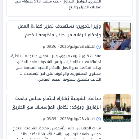
المصري، ليواصل التداول «تحت سقف الـ51 جنيهًا» في
عمليات الشراء والبيع.
وزير التموين: نستهدف تعزيز كفاءة العمل
وإحكام الرقابة من خلال منظومة الخصم
المباشر
الثلاثاء 28/يوليو/2026 - 09:36 م
عقد الدكتور شريف فاروق، وزير التموين والتجارة الداخلية،
اجتماعًا مع عبدالله غراب، رئيس الشعبة العامة للمخابز،
وذلك لمتابعة سير العمل بالمخابز البلدية المدعمة على
مستوى الجمهورية، والوقوف على آخر الإستعدادات
الخاصة بتطبيق منظومة الخصم المباشر.
محافظ الشرقية يُشارك اجتماع مجلس جامعة
الزقازيق ويؤكد: تكامل المؤسسات هو الطريق
لبناء الإنسان ودعم التنمية الشاملة
الثلاثاء 28/يوليو/2026 - 03:39 م
شارك المهندس حازم الأشموني محافظ الشرقية، اجتماع
مجلس جامعة الزقازيق، برئاسة الأستاذ الدكتور خالد