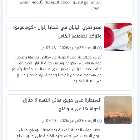
بالتزامن مع انطلاق الحملة الترويجية لألبومه الغنائي
المرتقب.
مصر تعزي اليابان في ضحايا زلزال «كوماموتو»
وتؤكد تضامنها الكامل
الأربعاء 29/يوليو/2026 - 07:48 م
أعربت جمهورية مصر العربية عن «خالص تعازيها وصادق
مواساتها» إلى حكومة وشعب دولة اليابان الصديقة،
ولأسر ضحايا الزلزال المدمر الذي ضرب البلاد مؤخرًا، وأسفر
عن «سقوط عدد من الضحايا والمصابين» وتدمير واسع
في البنية التحتية.
السيطرة على حريق هائل التهم 6 منازل
بأحواشها في سوهاج
الأربعاء 29/يوليو/2026 - 07:40 م
نجحت قوات الحماية المدنية بمحافظة سوهاج، مساء
اليوم الأربعاء، في «السيطرة الكاملة على حريق اندلع