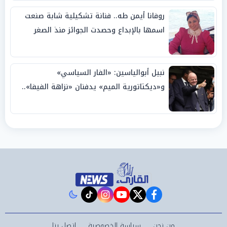
روفانا أيمن طه.. فنانة تشكيلية شابة صنعت
اسمها بالإبداع وحصدت الجوائز منذ الصغر
نبيل أبوالياسين: «الفار السياسي»
و«ديكتاتورية الميم» يدفنان «نزاهة الفيفا»..
وإقالة «إنفانتينو» باتت حتمية
instagram
tiktok
youtube
twitter
facebook
من نحن
سياسة الخصوصية
اتصل بنا