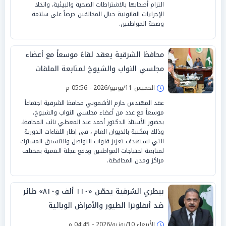
التزام أصحابها بالاشتراطات الصحية والبيئية، واتخاذ
الإجراءات القانونية حيال المخالفين حرصاً على سلامة
وصحة المواطنين.
محافظ الشرقية يعقد لقاءً موسعاً مع أعضاء
مجلسي النواب والشيوخ لمتابعة الملفات
التنموية والخدمية بالمحافظة
الخميس 11/يونيو/2026 - 05:56 م
عقد المهندس حازم الأشموني محافظ الشرقية اجتماعاً
موسعاً مع عدد من أعضاء مجلسي النواب والشيوخ،
بحضور الأستاذ الدكتور أحمد عبد المعطي نائب المحافظ،
وذلك بمكتبة بالديوان العام ، في إطار اللقاءات الدورية
التي تستهدف تعزيز قنوات التواصل والتنسيق المشترك
لمتابعة احتياجات المواطنين ودفع عجلة التنمية بمختلف
مراكز ومدن المحافظة.
بيطري الشرقية يحصّن «١١٠ ألف و٨١٠» طائر
ضد أنفلونزا الطيور والأمراض الوبائية
الأربعاء 10/يونيو/2026 - 04:45 م