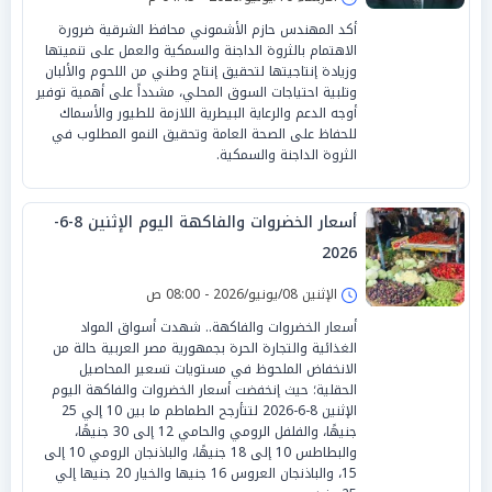
‏أكد المهندس حازم الأشموني محافظ الشرقية ضرورة
الاهتمام بالثروة الداجنة والسمكية والعمل على تنميتها
وزيادة إنتاجيتها لتحقيق إنتاج وطني من اللحوم والألبان
وتلبية احتياجات السوق المحلي، مشدداً على أهمية توفير
أوجه الدعم والرعاية البيطرية اللازمة للطيور والأسماك
للحفاظ على الصحة العامة وتحقيق النمو المطلوب في
الثروة الداجنة والسمكية.
أسعار الخضروات والفاكهة اليوم الإثنين 8-6-
2026
الإثنين 08/يونيو/2026 - 08:00 ص
أسعار الخضروات والفاكهة.. شهدت أسواق المواد
الغذائية والتجارة الحرة بجمهورية مصر العربية حالة من
الانخفاض الملحوظ في مستويات تسعير المحاصيل
الحقلية؛ حيث إنخفضت أسعار الخضروات والفاكهة اليوم
الإثنين 8-6-2026 لتتأرجح الطماطم ما بين 10 إلي 25
جنيهًا، والفلفل الرومي والحامي 12 إلى 30 جنيهًا،
والبطاطس 10 إلى 18 جنيهًا، والباذنجان الرومي 10 إلى
15، والباذنجان العروس 16 جنيها والخيار 20 جنيها إلي