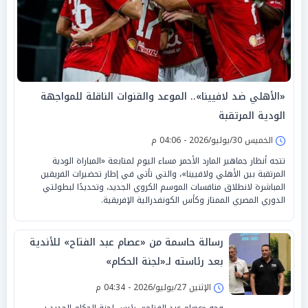
«الأهلي ضد لافيينا».. الموعد والقنوات الناقلة للمواجهة
الودية المرتقبة
الخميس 30/يوليو/2026 - 04:06 م
تتجه أنظار جماهير المارد الأحمر مساء اليوم لمتابعة «المباراة الودية
المرتقبة بين الأهلي ولافيينا»، والتي تأتي في إطار تحضيرات الفريقين
المباشرة لانطلاق منافسات الموسم الكروي الجديد، وتحديدًا لبطولتي
الدوري المصري الممتاز وكأس الكونفدرالية الإفريقية.
رسالة حاسمة من «عصام عبد الفتاح» للأندية
بعد رئاسته لـ«لجنة الحكام»
الإثنين 27/يوليو/2026 - 04:34 م
وجه «عصام عبد الفتاح»، رئيس لجنة الحكام الجديد بـ