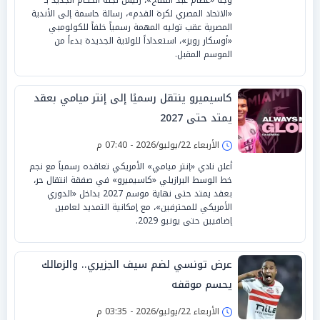
«الاتحاد المصري لكرة القدم»، رسالة حاسمة إلى الأندية
المصرية عقب توليه المهمة رسمياً خلفاً للكولومبي
«أوسكار رويز»، استعداداً للولاية الجديدة بدءاً من
الموسم المقبل.
كاسيميرو ينتقل رسميًا إلى إنتر ميامي بعقد
يمتد حتى 2027
الأربعاء 22/يوليو/2026 - 07:40 م
أعلن نادي «إنتر ميامي» الأمريكي تعاقده رسمياً مع نجم
خط الوسط البرازيلي «كاسيميرو» في صفقة انتقال حر،
بعقد يمتد حتى نهاية موسم 2027 بداخل «الدوري
الأمريكي للمحترفين»، مع إمكانية التمديد لعامين
إضافيين حتى يونيو 2029.
عرض تونسي لضم سيف الجزيري.. والزمالك
يحسم موقفه
الأربعاء 22/يوليو/2026 - 03:35 م