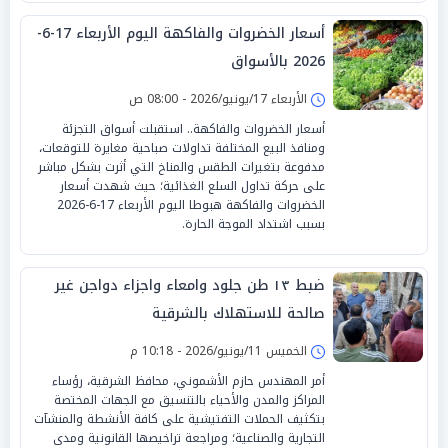
أسعار الخضروات والفاكهة اليوم الأربعاء 17-6-
2026 بالأسواق
الأربعاء 17/يونيو/2026 - 08:00 ص
أسعار الخضروات والفاكهة.. استقبلت أسواق التجزئة
ومنافذ البيع المختلفة تداولات صباحية مغايرة للتوقعات،
مدفوعة بتغيرات الطقس والمناخ التي أثرت بشكل مباشر
على حركة تداول السلع الغذائية؛ حيث شهدت أسعار
الخضروات والفاكهة هبوطا اليوم الأربعاء 17-6-2026
بسبب اشتداد الموجة الحارة.
ضبط ١٣ طن جلود وامعاء واجزاء دواجن غير
صالحة للاستهلاك بالشرقية
الخميس 11/يونيو/2026 - 10:18 م
أمر المهندس حازم الأشموني، محافظ الشرقية، رؤساء
المراكز والمدن والأحياء بالتنسيق مع الجهات المختصة
بتكثيف الحملات التفتيشية على كافة الأنشطة والمنشآت
التجارية والصناعية؛ ومراجعة تراخيصها القانونية ومدى