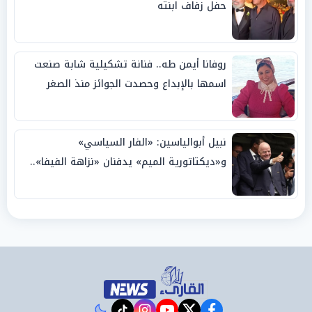
حفل زفاف ابنته
روفانا أيمن طه.. فنانة تشكيلية شابة صنعت
اسمها بالإبداع وحصدت الجوائز منذ الصغر
نبيل أبوالياسين: «الفار السياسي»
و«ديكتاتورية الميم» يدفنان «نزاهة الفيفا»..
وإقالة «إنفانتينو» باتت حتمية