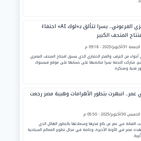
ة.
بالزي الفرعوني.. يسرا تتألق بـ«لوك AI» احتفاءً
تتاح المتحف الكبير
لجمعة 31/أكتوبر/2025 - 09:18 م
أجواء من الترقب والفخر الحضاري الذي يسبق افتتاح المتحف المصري
بير، شاركت النجمة يسرا متابعيها على حسابها على موقع فيسبوك
ر فنية ومبتكرة.
 عمر.. انبهرت بتطور الأهرامات وهيبة مصر رجعت
لخميس 30/أكتوبر/2025 - 05:50 م
بت الفنانة مي عمر عن بالغ فخرها وسعادتها بالتطور الهائل الذي
ده مصر في الآونة الأخيرة، وخاصة في مجال تطوير المعالم السياحية
ثرية.