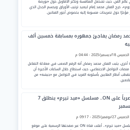
عالم الفن، حيث تشتعل المنافسة وتكثر الأقاويل حول «بورصة
جوم»، خرج الفنان محمد إمام ليعيد ترتيب الأوراق ويحسم الجدل الذي
ر مؤخرًا حول تصريحات منسوبة إليه بخصوص أجور الفنانين.
مد رمضان يفاجئ جمهوره بمسابقة خمسين ألف
يه
لخميس 18/ديسمبر/2025 - 04:44 م
 أخرى، يثبت الفنان محمد رمضان أنه الرقم الصعب في معادلة التفاعل
 منصات التواصل الاجتماعي، حيث استطاع خلال الساعات الأخيرة أن
قطب أنظار الملايين بأسلوبه الفريد في التواصل مع «جيشه» من
تابعين.
حصرياً على ON.. مسلسل «ميد تيرم» ينطلق 7
سمبر
لخميس 27/نوفمبر/2025 - 09:17 م
مسلسل «ميد تيرم».. أعلنت قناة ON عبر صفحتها الرسمية على موقع