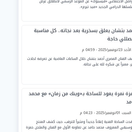
واصل الاجتماعي «فيسبوك» عن الموعد الرسمي لانطلاق عرض
سلها الدرامي الجديد «ميد تيرم».
مد بتشان يعلق بسخرية بعد نجاته.. كل مناسبة
صللي حاجة
لأحد 23/نوفمبر/2025 - 04:59 م
 الفنان المصري أحمد بتشان خلال الساعات الماضية عن تعرضه لحادث
، معبراً عن شكره لله على نجاته.
زة نمرة يعود للساحة بـ«وينك من زمان» مع محمد
مد
لسبت 01/نوفمبر/2025 - 04:23 م
ت الساحة الفنية إعلاناً جديداً ومثيراً للترقب، حيث كشف المنتج
وسيقي المعروف محمد حامد عن تعاونه الأول مع الفنان والملحن حمزة