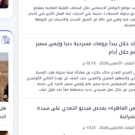
 مواقع التواصل الاجتماعي خلال الساعات القليلة الماضية بمقطع
يو تداوله النشطاء لـ «بثينة علي الحجار»، ابنة الفنان الكبير علي الحجار،
ت فيه وهي في حالة من الضيق الشديد والاستياء من ظروفها
عيشية.
لد جلال يبدأ بروفات مسرحية دنيا وإيمى سمير
م خلال أيام
لثلاثاء 31/مارس/2026 - 03:16 م
ن المخرج المبدع «خالد جلال» عن مفاجأة فنية مدوية هزت الوسط
ني والجمهور المصري والعربي، حيث كشف عن عودة الثنائي الكوميدي
شهر، الشقيقتين «دنيا سمير غانم وإيمي سمير غانم»، إلى خشبة
سرح من خلال عمل مسرحي جديد يجمعهما معاً بعد طول غياب.
من القاهرة» يفحص فيديو التعدي على سيدة
هل 
شرابية
الحق
لثلاثاء 03/مارس/2026 - 10:23 م