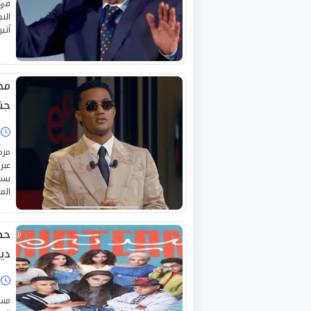
في 
الن
أثي
مح
جن
ا
مرة
عبر
يست
الم
دي
ا