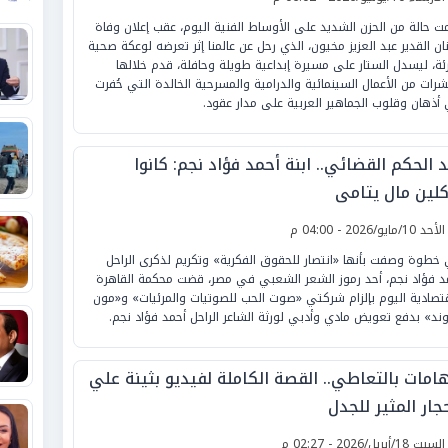
ت حالة من الحزن الشديد على الأوساط الفنية اليوم، عقب إعلان وفاة
نان القدير عبد العزيز مخيون، الذي رحل عن عالمنا إثر تعرضه لوعكة صحية
ئة، ليسدل الستار على مسيرة إبداعية طويلة وحافلة، قدم خلالها
شرات من الأعمال السينمائية والدرامية والمسرحية الخالدة التي حُفرت
أذهان وقلوب الجماهير العربية على مدار عقود.
 الحكم القضائي.. ابنة أحمد فؤاد نجم: كانوا
كلين مال يتامى
لأحد 10/مايو/2026 - 04:00 م
خطوة وصفت بأنها «انتصار للحقوق الفكرية» وتكريم لذكرى الراحل
د فؤاد نجم، أحد رموز الشعر الشعبي في مصر، قضت محكمة القاهرة
قتصادية اليوم بإلزام شركتي «صوت الحب للصوتيات والمرئيات» و«مون
ند» بدفع تعويض مادي وأدبي لورثة الشاعر الراحل أحمد فؤاد نجم.
هامات بالتعاطي.. القصة الكاملة لفيديو بثينة علي
جار المثير للجدل
لسبت 18/أبريل/2026 - 02:27 م