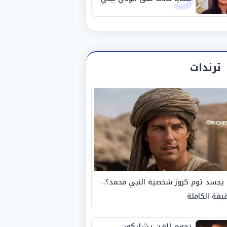
سويف
ترندات
يجسد توم كروز شخصية النبي محمد؟..
يقة الكاملة
نجوم الفن يشاركون