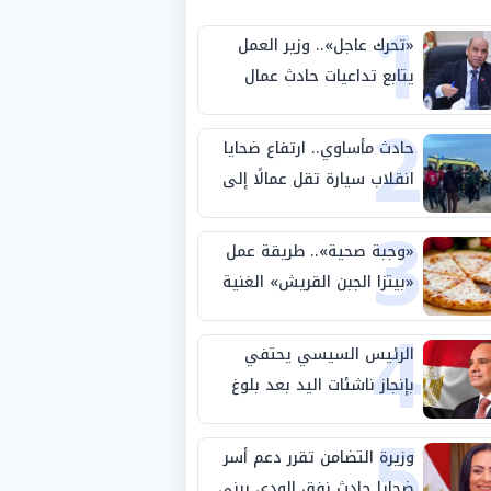
1
«تحرك عاجل».. وزير العمل
يتابع تداعيات حادث عمال
2
طريق بني سويف الصحراوي
حادث مأساوي.. ارتفاع ضحايا
انقلاب سيارة تقل عمالًا إلى
3
14 شخصًا
«وجبة صحية».. طريقة عمل
«بيتزا الجبن القريش» الغنية
4
بالبروتين
الرئيس السيسي يحتفي
بإنجاز ناشئات اليد بعد بلوغ
5
نصف نهائي كأس العالم
وزيرة التضامن تقرر دعم أسر
ضحايا حادث نفق الودي ببني