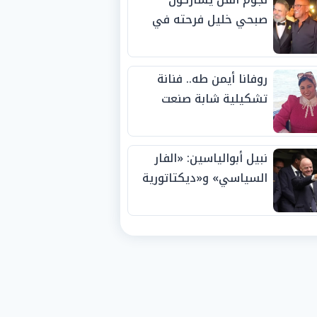
صبحي خليل فرحته في
حفل زفاف ابنته
روفانا أيمن طه.. فنانة
تشكيلية شابة صنعت
اسمها بالإبداع وحصدت
الجوائز منذ الصغر
نبيل أبوالياسين: «الفار
السياسي» و«ديكتاتورية
الميم» يدفنان «نزاهة
الفيفا».. وإقالة
«إنفانتينو» باتت حتمية