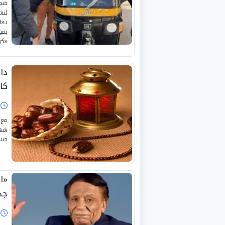
ضجت
لنش
بـ«
بقو
«كو
دا
كام
ا
مع 
صيا
«ا
جد
ا