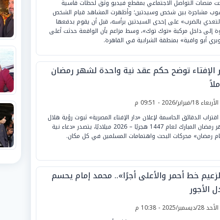
 منصات التواصل الاجتماعي بمقطع فيديو وثّق لحظات قاسية
وب مشاجرة بين شخص وسيدتين؛ وأظهرت المشاهد قيام الشخص
التعدي بالضرب» على إحدى السيدتين برأسه، قبل أن يقوم بدفعها
ة إلى داخل مركبة «توك توك»، وسط مزاعم بأن الواقعة حدثت أعلى
بري أبو وافية» بمنطقة الشرابية في القاهرة.
ر الإفتاء توضح حكم عقد نية واحدة لشهر رمضان
لاً
لأربعاء 18/فبراير/2026 - 09:51 م
اقتراب الدقائق الحاسمة لإعلان «دار الإفتاء المصرية» ثبوت رؤية هلال
شهر رمضان المبارك لعام 1447 هجريًا – 2026 ميلاديًا، يتصدر «دعاء نية
م رمضان» محركات البحث واهتمامات المسلمين في كل مكان.
لزعيم خط أحمر والأعلى أجرًا».. محمد إمام يحسم
ل الأجور
لأحد 28/ديسمبر/2025 - 10:38 م