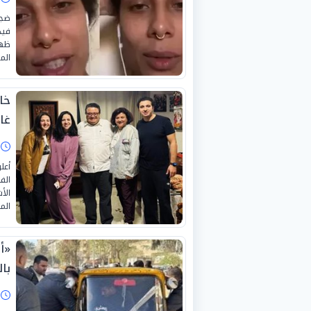
ضجت
فيد
ظهر
الم
خا
غان
ا
أعل
الف
الأ
الم
«أ
بال
ا