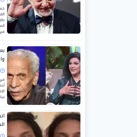
خيم
الف
طار
الع
في 
بعد
وا
ا
في 
أحم
الا
ساو
ات
الح
ا