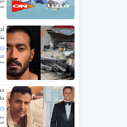
الت
مسل
أح
يح
ا
كشف
سير
حم
حا
ا
شهد
الم