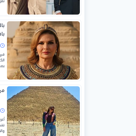
نمر
باف
ا
في 
الك
بصو
مي
ا
أعر
تشه
والأ