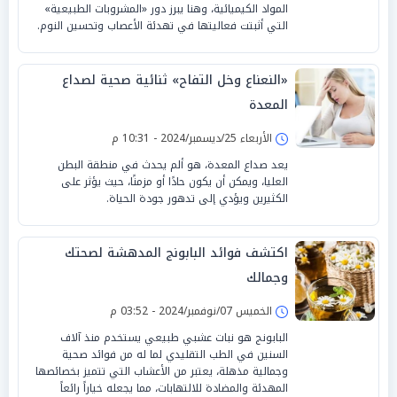
المواد الكيميائية، وهنا يبرز دور «المشروبات الطبيعية»
التي أثبتت فعاليتها في تهدئة الأعصاب وتحسين النوم.
«النعناع وخل التفاح» ثنائية صحية لصداع
المعدة
الأربعاء 25/ديسمبر/2024 - 10:31 م
يعد صداع المعدة، هو ألم يحدث في منطقة البطن
العليا، ويمكن أن يكون حادًا أو مزمنًا، حيث يؤثر على
الكثيرين ويؤدي إلى تدهور جودة الحياة.
اكتشف فوائد البابونج المدهشة لصحتك
وجمالك
الخميس 07/نوفمبر/2024 - 03:52 م
البابونج هو نبات عشبي طبيعي يستخدم منذ آلاف
السنين في الطب التقليدي لما له من فوائد صحية
وجمالية مذهلة، يعتبر من الأعشاب التي تتميز بخصائصها
المهدئة والمضادة للالتهابات، مما يجعله خياراً رائعاً