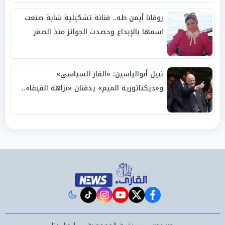
روفانا أيمن طه.. فنانة تشكيلية شابة صنعت
اسمها بالإبداع وحصدت الجوائز منذ الصغر
نبيل أبوالياسين: «الفار السياسي»
و«ديكتاتورية الميم» يدفنان «نزاهة الفيفا»..
وإقالة «إنفانتينو» باتت حتمية
instagram
tiktok
youtube
twitter
facebook