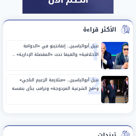
الأكثر قراءة
1
نبيل أبوالياسين.. إنفانتينو في «الدوامة
الأخلاقية» والفيفا تحت «المقصلة الإدارية» ..
«عبادة العرش وجنازة المصداقية»
2
نبيل أبوالياسين.. «متلازمة الزعيم الناجي»
و«فخ الشرعية المزدوجة» وترامب ينأى بنفسه
وحليفه في «ميتم استراتيجي»
ترندات