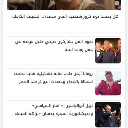
هل يجسد توم كروز شخصية النبي محمد؟.. الحقيقة الكاملة
نجوم الفن يشاركون صبحي خليل فرحته في
حفل زفاف ابنته
روفانا أيمن طه.. فنانة تشكيلية شابة صنعت
اسمها بالإبداع وحصدت الجوائز منذ الصغر
نبيل أبوالياسين: «الفار السياسي»
و«ديكتاتورية الميم» يدفنان «نزاهة الفيفا»..
وإقالة «إنفانتينو» باتت حتمية