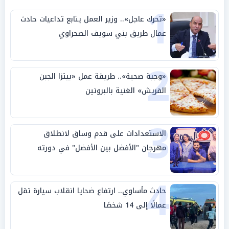
1
«تحرك عاجل».. وزير العمل يتابع تداعيات حادث
عمال طريق بني سويف الصحراوي
2
«وجبة صحية».. طريقة عمل «بيتزا الجبن
القريش» الغنية بالبروتين
3
الاستعدادات على قدم وساق لانطلاق
مهرجان "الأفضل بين الأفضل" في دورته
الخامسة
4
حادث مأساوي.. ارتفاع ضحايا انقلاب سيارة تقل
عمالًا إلى 14 شخصًا