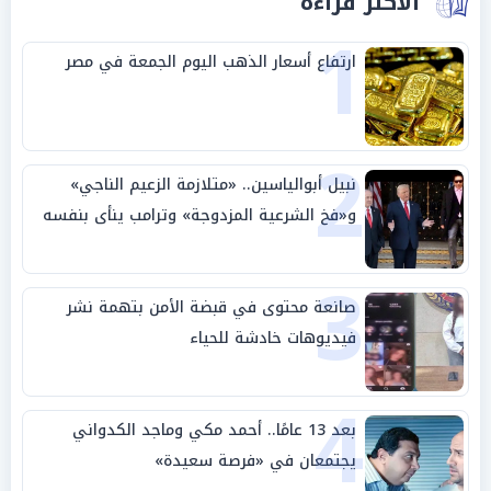
الأكثر قراءة
1
ارتفاع أسعار الذهب اليوم الجمعة في مصر
2
نبيل أبوالياسين.. «متلازمة الزعيم الناجي»
و«فخ الشرعية المزدوجة» وترامب ينأى بنفسه
وحليفه في «ميتم استراتيجي»
3
صانعة محتوى في قبضة الأمن بتهمة نشر
فيديوهات خادشة للحياء
4
بعد 13 عامًا.. أحمد مكي وماجد الكدواني
يجتمعان في «فرصة سعيدة»