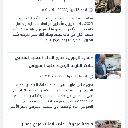
الأحد 13/يوليو/2025 - 01:16 م
شهدت محافظة دمياط، صباح اليوم الأحد 13 يوليو
2025، حادث مروري مأساوي إثر انقلاب سيارة ربع نقل
كانت تقل عددًا من العمال، ما أسفر عن إصابة 14 شخصًا،
بينهم اثنان في حالة حرجة، وذلك أثناء سير المركبة بأحد
الطرق الفرعية التابعة لمركز الزرقا.
«نقابة البترول» تتابع الحالة الصحية لمصابي
حادث البارجة البحرية بخليج السويس
الأربعاء 02/يوليو/2025 - 12:36 م
أجرى عباس صابر، رئيس النقابة العامة للعاملين بقطاع
البترول، زيارة ميدانية إلى مستشفى الجونة، للاطمئنان
على المصابين في حادث انقلاب البارجة البحرية «Adam
Marine 12» الذي وقع بمنطقة جبل الزيت بخليج
السويس، أثناء توجهها إلى منطقة الأشرفي بالبحر الأحمر.
فاجعة مرورية.. حادث انقلاب مروع وعشرات