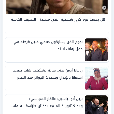
هل يجسد توم كروز شخصية النبي محمد؟.. الحقيقة الكاملة
نجوم الفن يشاركون صبحي خليل فرحته في
حفل زفاف ابنته
روفانا أيمن طه.. فنانة تشكيلية شابة صنعت
اسمها بالإبداع وحصدت الجوائز منذ الصغر
نبيل أبوالياسين: «الفار السياسي»
و«ديكتاتورية الميم» يدفنان «نزاهة الفيفا»..
وإقالة «إنفانتينو» باتت حتمية