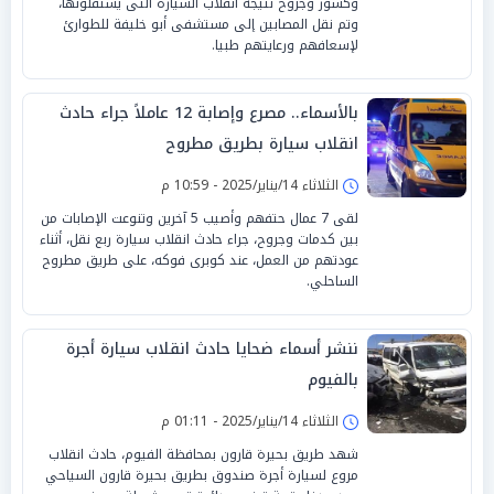
وكسور وجروح نتيجة انقلاب السيارة التى يستقلونها،
وتم نقل المصابين إلى مستشفى أبو خليفة للطوارئ
لإسعافهم ورعايتهم طبيا.
بالأسماء.. مصرع وإصابة 12 عاملاً جراء حادث
انقلاب سيارة بطريق مطروح
الثلاثاء 14/يناير/2025 - 10:59 م
لقى 7 عمال حتفهم وأصيب 5 آخرين وتنوعت الإصابات من
بين كدمات وجروح، جراء حادث انقلاب سيارة ربع نقل، أثناء
عودتهم من العمل، عند كوبرى فوكه، على طريق مطروح
الساحلي.
ننشر أسماء ضحايا حادث انقلاب سيارة أجرة
بالفيوم
الثلاثاء 14/يناير/2025 - 01:11 م
شهد طريق بحيرة قارون بمحافظة الفيوم، حادث انقلاب
مروع لسيارة أجرة صندوق بطريق بحيرة قارون السياحي