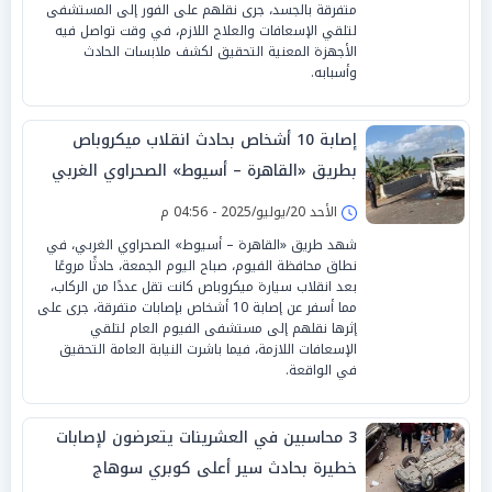
متفرقة بالجسد، جرى نقلهم على الفور إلى المستشفى
لتلقي الإسعافات والعلاج اللازم، في وقت تواصل فيه
الأجهزة المعنية التحقيق لكشف ملابسات الحادث
وأسبابه.
إصابة 10 أشخاص بحادث انقلاب ميكروباص
بطريق «القاهرة – أسيوط» الصحراوي الغربي
الأحد 20/يوليو/2025 - 04:56 م
شهد طريق «القاهرة – أسيوط» الصحراوي الغربي، في
نطاق محافظة الفيوم، صباح اليوم الجمعة، حادثًا مروعًا
بعد انقلاب سيارة ميكروباص كانت تقل عددًا من الركاب،
مما أسفر عن إصابة 10 أشخاص بإصابات متفرقة، جرى على
إثرها نقلهم إلى مستشفى الفيوم العام لتلقي
الإسعافات اللازمة، فيما باشرت النيابة العامة التحقيق
في الواقعة.
3 محاسبين في العشرينات يتعرضون لإصابات
خطيرة بحادث سير أعلى كوبري سوهاج