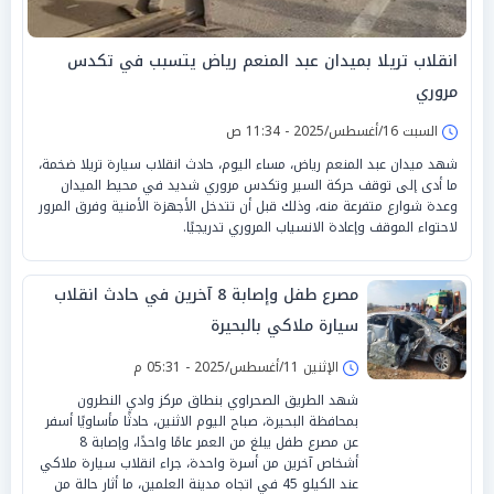
انقلاب تريلا بميدان عبد المنعم رياض يتسبب في تكدس
مروري
السبت 16/أغسطس/2025 - 11:34 ص
شهد ميدان عبد المنعم رياض، مساء اليوم، حادث انقلاب سيارة تريلا ضخمة،
ما أدى إلى توقف حركة السير وتكدس مروري شديد في محيط الميدان
وعدة شوارع متفرعة منه، وذلك قبل أن تتدخل الأجهزة الأمنية وفرق المرور
لاحتواء الموقف وإعادة الانسياب المروري تدريجيًا.
مصرع طفل وإصابة 8 آخرين في حادث انقلاب
سيارة ملاكي بالبحيرة
الإثنين 11/أغسطس/2025 - 05:31 م
شهد الطريق الصحراوي بنطاق مركز وادي النطرون
بمحافظة البحيرة، صباح اليوم الاثنين، حادثًا مأساويًا أسفر
عن مصرع طفل يبلغ من العمر عامًا واحدًا، وإصابة 8
أشخاص آخرين من أسرة واحدة، جراء انقلاب سيارة ملاكي
عند الكيلو 45 في اتجاه مدينة العلمين، ما أثار حالة من