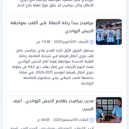
الأبطال وكان بيراميدز قد حقق فوزًا مهمًا خارج الديار
بيراميدز يبدأ رحلة الحفاظ على اللقب بمواجهة
الجيش الرواندي
الأربعاء 01/أكتوبر/2025 - 10:48 ص
يستهل الفريق الأول لكرة القدم بنادي بيراميدز، حامل
لقب دوري أبطال إفريقيا في نسخته الماضية، رحلته
القارية الجديدة بمواجهة قوية أمام الجيش الرواندي،
مساء اليوم الأربعاء، في إطار ذهاب دور الـ64 من بطولة
دوري أبطال إفريقيا لموسم 2025-2026، في مباراة
يحتضنها ملعب كيجالي بيلي ستاديوم بالعاصمة
الرواندية.
مدرب بيراميدز يهاجم الجيش الرواندي.. اعرف
السبب
الثلاثاء 30/سبتمبر/2025 - 04:05 م
أبدى الكرواتي كرونسلاف يورتشيتش، المدير الفني لفريق