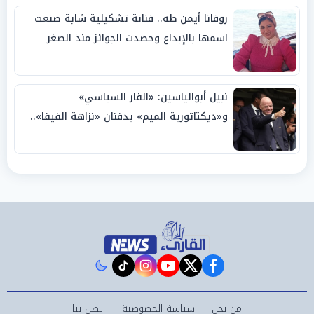
روفانا أيمن طه.. فنانة تشكيلية شابة صنعت
اسمها بالإبداع وحصدت الجوائز منذ الصغر
نبيل أبوالياسين: «الفار السياسي»
و«ديكتاتورية الميم» يدفنان «نزاهة الفيفا»..
وإقالة «إنفانتينو» باتت حتمية
instagram
tiktok
youtube
twitter
facebook
من نحن
سياسة الخصوصية
اتصل بنا