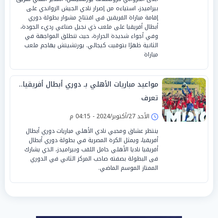
بيراميدز، استياءه من إصرار نادي الجيش الرواندي على
إقامة مباراة الفريقين في افتتاح مشوار بطولة دوري
أبطال أفريقيا على ملعب ذي نجيل صناعي رديء الجودة،
وفي أجواء شديدة الحرارة، حيث تنطلق المواجهة في
الثانية ظهرًا بتوقيت كيجالي. يورتشيتش يهاجم ملعب
مباراة
مواعيد مباريات الأهلي بـ دوري أبطال أفريقيا..
تعرف
الأحد 27/أكتوبر/2024 - 04:15 م
ينتظر عشاق ومحبي نادي الأهلي مباريات دوري أبطال
أفريقيا، ويمثل الكرة المصرية في بطولة دوري أبطال
أفريقيا ناديا الأهلي حامل اللقب وبيراميدز، الذي يشارك
فى البطولة بصفته صاحب المركز الثاني في الدوري
الممتاز الموسم الماضي.