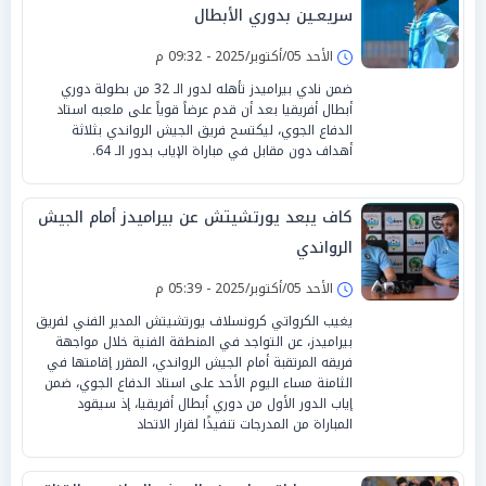
سريعـين بدوري الأبطال
الأحد 05/أكتوبر/2025 - 09:32 م
ضمن نادي بيراميدز تأهله لدور الـ 32 من بطولة دوري
أبطال أفريقيا بعد أن قدم عرضاً قوياً على ملعبه استاد
الدفاع الجوي، ليكتسح فريق الجيش الرواندي بثلاثة
أهداف دون مقابل في مباراة الإياب بدور الـ 64.
كاف يبعد يورتشيتش عن بيراميدز أمام الجيش
الرواندي
الأحد 05/أكتوبر/2025 - 05:39 م
يغيب الكرواتي كرونسلاف يورتشيتش المدير الفني لفريق
بيراميدز، عن التواجد في المنطقة الفنية خلال مواجهة
فريقه المرتقبة أمام الجيش الرواندي، المقرر إقامتها في
الثامنة مساء اليوم الأحد على استاد الدفاع الجوي، ضمن
إياب الدور الأول من دوري أبطال أفريقيا، إذ سيقود
المباراة من المدرجات تنفيذًا لقرار الاتحاد