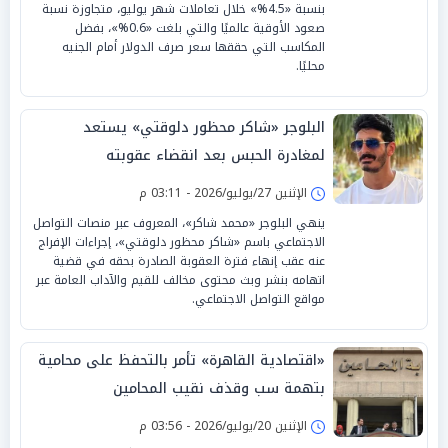
بنسبة «4.5%» خلال تعاملات شهر يوليو، متجاوزة نسبة
صعود الأوقية عالميًا والتي بلغت «0.6%»، بفضل
المكاسب التي حققها سعر صرف الدولار أمام الجنيه
محليًا.
البلوجر «شاكر محظور دلوقتي» يستعد
لمغادرة الحبس بعد انقضاء عقوبته
الإثنين 27/يوليو/2026 - 03:11 م
ينهي البلوجر «محمد شاكر»، المعروف عبر منصات التواصل
الاجتماعي باسم «شاكر محظور دلوقتي»، إجراءات الإفراج
عنه عقب إنهاء فترة العقوبة الصادرة بحقه في قضية
اتهامه بنشر وبث محتوى مخالف للقيم والآداب العامة عبر
مواقع التواصل الاجتماعي.
«اقتصادية القاهرة» تأمر بالتحفظ على محامية
بتهمة سب وقذف نقيب المحامين
الإثنين 20/يوليو/2026 - 03:56 م