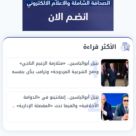
الأكثر قراءة
1
نبيل أبوالياسين.. «متلازمة الزعيم الناجي»
و«فخ الشرعية المزدوجة» وترامب ينأى بنفسه
وحليفه في «ميتم استراتيجي»
2
نبيل أبوالياسين.. إنفانتينو في «الدوامة
الأخلاقية» والفيفا تحت «المقصلة الإدارية» ..
«عبادة العرش وجنازة المصداقية»