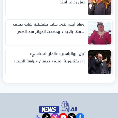
حفل زفاف ابنته
روفانا أيمن طه.. فنانة تشكيلية شابة صنعت
اسمها بالإبداع وحصدت الجوائز منذ الصغر
نبيل أبوالياسين: «الفار السياسي»
و«ديكتاتورية الميم» يدفنان «نزاهة الفيفا»..
وإقالة «إنفانتينو» باتت حتمية