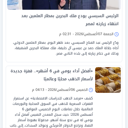
الرئيس السيسي يودع ملك البحرين بمطار العلمين بعد
انتهاء زيارته لمصر
الجمعة 07/أغسطس/2026 - 02:31 م
ودّع الرئيس عبد الفتاح السيسي، بعد ظهر اليوم، بمطار العلمين الدولي،
أخاه جلالة الملك حمد بن عيسى آل خليفة، ملك مملكة البحرين الشقيقة،
وذلك في ختام زيارته إلى بلده الثاني مصر.
«أفضل أداء يومي في 6 أشهر».. قفزة جديدة
لأسعار الذهب محليًا وعالميًا
الخميس 06/أغسطس/2026 - 04:13 م
كشف «مرصد الذهب للدراسات الاقتصادية» عن استمرار
القفزات السعرية للذهب في السوق المحلية والبورصات
العالمية خلال تعاملات اليوم الخميس، الموافق 6
أغسطس 2026؛ حيث سجل المعدن النفيس أفضل أداء
يومي له في نحو ستة أشهر، مدفوعًا بهبوط أسعار
النفط، وتراجع الدولار الأمريكي وعوائد السندات، إلى جانب