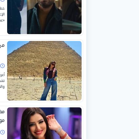
الإ
«عم
مي
ا
أعر
تشه
والأ
مون
ا