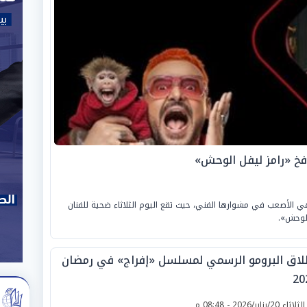
فخ «رامز ليفل الوحش»
ي الأصعب في مشوارها الفني، حيث تقع اليوم الثلاثاء ضحية للفنان
الوحش».
لاق البرومو الرسمي لمسلسل «إفراج» في رمضان
20
لثلاثاء 20/يناير/2026 - 08:48 م