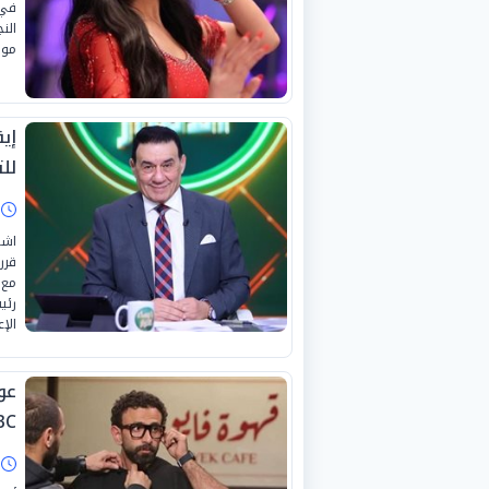
الن
مونا
إي
لل
ا
اشت
مع 
رئي
الإ
عو
MBC
ا