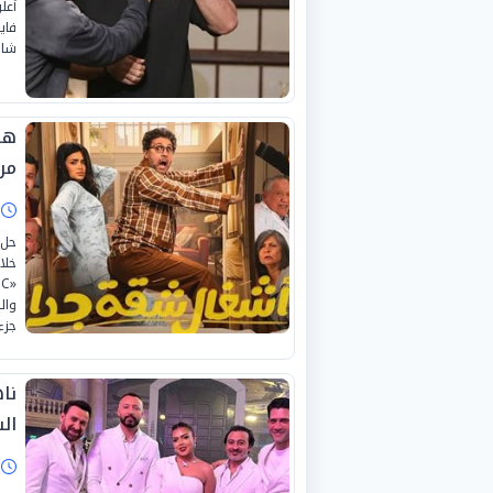
أعل
شاشة C
هل
من
ا
حل 
خلا
وال
جزء
نا
ال
ا