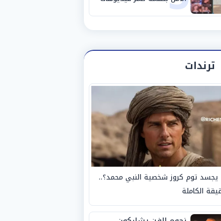
خادشة للحياء
ترندات
يجسد توم كروز شخصية النبي محمد؟..
يقة الكاملة
نجوم الفن يشاركون