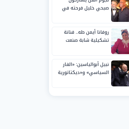
صبحي خليل فرحته في
حفل زفاف ابنته
روفانا أيمن طه.. فنانة
تشكيلية شابة صنعت
اسمها بالإبداع وحصدت
الجوائز منذ الصغر
نبيل أبوالياسين: «الفار
السياسي» و«ديكتاتورية
الميم» يدفنان «نزاهة
الفيفا».. وإقالة
«إنفانتينو» باتت حتمية