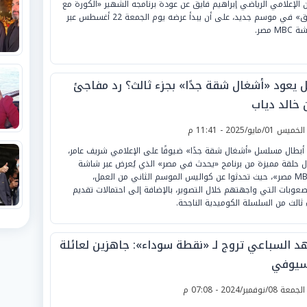
ن الإعلامي الرياضي إبراهيم فايق عن عودة برنامجه الشهير «الكورة مع
فايق» في موسم جديد، على أن يبدأ عرضه يوم الجمعة 22 أغسطس عبر
MB مصر.
 يعود «أشغال شقة جدًا» بجزء ثالث؟ رد مفاجئ
 خالد دياب
لخميس 01/مايو/2025 - 11:41 م
أبطال مسلسل «أشغال شقة جدًا» ضيوفًا على الإعلامي شريف عامر،
ل حلقة مميزة من برنامج «يحدث في مصر» الذي يُعرض عبر شاشة
«MBC مصر»، حيث تحدثوا عن كواليس الموسم الثاني من العمل،
صعوبات التي واجهتهم خلال التصوير، بالإضافة إلى احتمالات تقديم
 ثالث من السلسلة الكوميدية الناجحة.
هد السباعي تروج لـ «نقطة سوداء»: جاهزين لعائلة
سيوفي
لجمعة 08/نوفمبر/2024 - 07:08 م