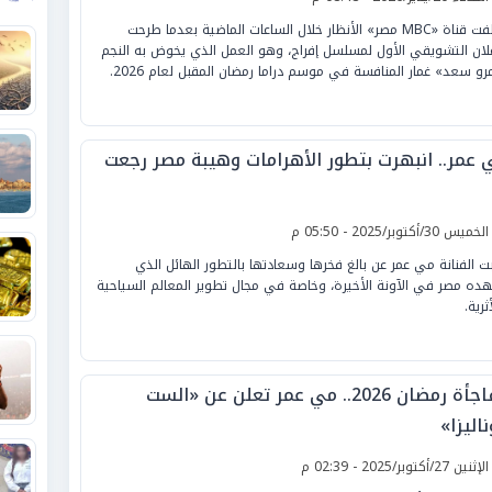
خطفت قناة «MBC مصر» الأنظار خلال الساعات الماضية بعدما طرحت
علان التشويقي الأول لمسلسل إفراج، وهو العمل الذي يخوض به النجم
رو سعد» غمار المنافسة في موسم دراما رمضان المقبل لعام 2026.
 عمر.. انبهرت بتطور الأهرامات وهيبة مصر رجعت
لخميس 30/أكتوبر/2025 - 05:50 م
بت الفنانة مي عمر عن بالغ فخرها وسعادتها بالتطور الهائل الذي
ده مصر في الآونة الأخيرة، وخاصة في مجال تطوير المعالم السياحية
ثرية.
مفاجأة رمضان 2026.. مي عمر تعلن عن «الست
اليزا»
لإثنين 27/أكتوبر/2025 - 02:39 م