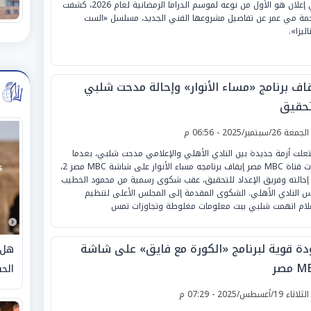
في إعلان هو الأول من نوعه لموسم الدراما الرمضانية لعام 2026، كشفت
جمة مي عمر عن تفاصيل مشروعها الفني الجديد، مسلسل «الست
ليزا».
قاف برنامج «مساء الأنوار» وإحالة مدحت شلبي
تحقيق
لجمعة 26/سبتمبر/2025 - 06:56 م
علت أزمة جديدة بين النادي الأهلي والإعلامي مدحت شلبي، بعدما
قررت قناة MBC مصر إيقاف برنامجه مساء الأنوار على شاشة MBC مصر 2،
إحالته وفريق الإعداد للتحقيق، عقب شكوى رسمية من محمود الخطيب
س النادي الأهلي. الشكوى المقدمة إلى المجلس الأعلى لتنظيم
علام اتهمت شلبي ببث معلومات مغلوطة وتجاوزات تمس
دة قوية لبرنامج «الكورة مع فايق» على شاشة
هل 
 مصر
الحق
لثلاثاء 19/أغسطس/2025 - 07:29 م