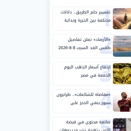
1
تفسير حلم الطريق.. دلالات
مختلفة بين الحيرة وبداية
2
مرحلة جديدة
«الأرصاد» تعلن تفاصيل
طقس الغد السبت 8-8-2026
3
والظواهر الجوية
ارتفاع أسعار الذهب اليوم
الجمعة في مصر
4
«مقاضاة للشائعات».. طرابزون
سبور ينفي الحجز على
5
مستحقات محمد صلاح
صانعة محتوى في قبضة
الأمن بتهمة نشر فيديوهات