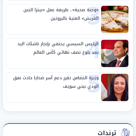
3
«وجبة صحية».. طريقة عمل «بيتزا الجبن
القريش» الغنية بالبروتين
4
الرئيس السيسي يحتفي بإنجاز ناشئات اليد
بعد بلوغ نصف نهائي كأس العالم
5
وزيرة التضامن تقرر دعم أسر ضحايا حادث نفق
الودي ببني سويف
ترندات