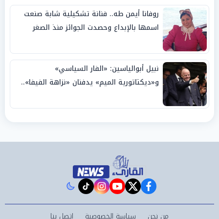
روفانا أيمن طه.. فنانة تشكيلية شابة صنعت
اسمها بالإبداع وحصدت الجوائز منذ الصغر
نبيل أبوالياسين: «الفار السياسي»
و«ديكتاتورية الميم» يدفنان «نزاهة الفيفا»..
وإقالة «إنفانتينو» باتت حتمية
instagram
tiktok
youtube
twitter
facebook
من نحن
سياسة الخصوصية
اتصل بنا