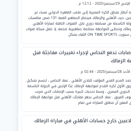
لإثنين 29/سبتمبر/2025 - 12:12 م
ه أنظار عشاق الكرة المصرية إلى ملعب القاهرة الدولي مساء غدٍ
الاثنين، حيث الأهلي والزمالك فينتظر الجماهير القمة 131 ضمن منافسات
ولة التاسعة من مسابقة دوري نايل. القنوات الناقلة لمباراة الأهلي
زمالك وتحظى المواجهة بمتابعة جماهيرية ضخمة، إذ تنقل شبكة قنوات
 ON TIME SPORTS اللقاء بشكل
إصابات تدفع النحاس لإجراء تغييرات مفاجئة قبل
ة الزمالك
لأحد 28/سبتمبر/2025 - 02:44 م
عد المدير الفني المؤقت للنادي الأهلي ، عماد النحاس ، لحسم تشكيل
ريق الأول لكرة القدم لمواجهة الزمالك غدًا الإثنين في الجولة التاسعة
الدوري المصري ، وسط تحديات كبيرة بسبب الإصابات التي ضربت
ف الفريق . عماد النحاس يجهز مفاجآت الأهلي قبل مواجهة الزمالك
 المقرر أن تنطلق المباراة في تمام