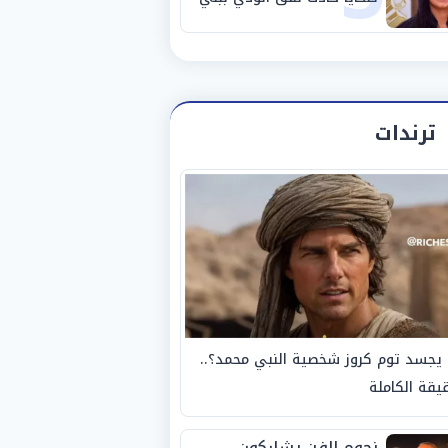
سويف
ترندات
يجسد توم كروز شخصية النبي محمد؟..
يقة الكاملة
نجوم الفن يشاركون