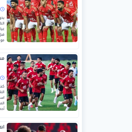
ا
يخو
الت
قبل
موا
مس
ا
كشف
الن
است
الم
أحم
ان