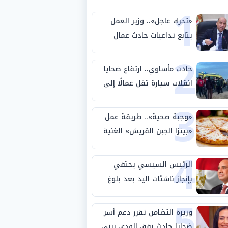
1
«تحرك عاجل».. وزير العمل
يتابع تداعيات حادث عمال
2
طريق بني سويف الصحراوي
حادث مأساوي.. ارتفاع ضحايا
انقلاب سيارة تقل عمالًا إلى
3
14 شخصًا
«وجبة صحية».. طريقة عمل
«بيتزا الجبن القريش» الغنية
4
بالبروتين
الرئيس السيسي يحتفي
بإنجاز ناشئات اليد بعد بلوغ
5
نصف نهائي كأس العالم
وزيرة التضامن تقرر دعم أسر
ضحايا حادث نفق الودي ببني