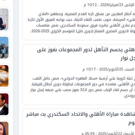
لإثنين 23/فبراير/2026 - 10:12 م
ه أنظار الملايين من عشاق كرة القدم المصرية، وجماهير «النادي
هلي» العريضة، صوب ملعب اللقاء الليلة، حيث يواجه الفريق الأول لكرة
دم بنادي الأهلي نظيره فريق سموحة السكندري، ضمن منافسات
ة الدوري المصري الممتاز (دوري نايل) للموسم الكروي 2025-2026.
أهلي يحسم التأهل لدور المجموعات بفوز على
ل نوار
لسبت 25/أكتوبر/2025 - 10:17 م
ليلة كروية على أرضية «ستاد القاهرة الدولي»، ضمن حامل اللقب،
ادي الأهلي، مقعده في دور المجموعات لبطولة دوري أبطال إفريقيا،
بعد أن حسم لقاء الإياب ضمن دور الـ32 بفوز صعب على ضيفه إيجل نوار
وروندي.
اهدة مباراة الأهلي والاتحاد السكندري بث مباشر
وم
لأربعاء 22/أكتوبر/2025 - 05:39 م