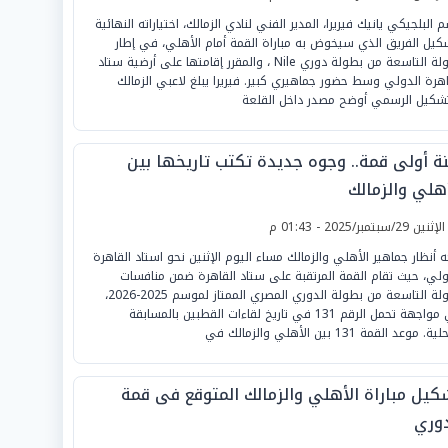
 البلجيكي يانيك فيريرا، المدير الفني لنادي الزمالك، اختياراته النهائية
كيل الفريق الذي سيخوض به مباراة القمة أمام الأهلي، في إطار
الجولة التاسعة من بطولة دوري Nile ، والمقرر إقامتها على أرضية ستاد
اهرة الدولي وسط حضور جماهيري كبير. فيريرا يبلغ لاعبي الزمالك
تشكيل الرسمي أوضح مصدر داخل القلعة
ة أولى قمة.. وجوه جديدة تكتب تاريخها بين
أهلي والزمالك
لإثنين 29/سبتمبر/2025 - 01:43 م
ه أنظار جماهير الأهلي والزمالك مساء اليوم الإثنين نحو استاد القاهرة
ولي، حيث تقام القمة المرتقبة على ستاد القاهرة ضمن منافسات
الجولة التاسعة من بطولة الدوري المصري الممتاز لموسم 2025-2026،
في مواجهة تحمل الرقم 131 في تاريخ لقاءات القطبين بالمسابقة
. موعد القمة 131 بين الأهلي والزمالك في
كيل مباراة الأهلي والزمالك المتوقع فى قمة
دوري