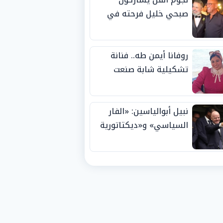
صبحي خليل فرحته في
حفل زفاف ابنته
روفانا أيمن طه.. فنانة
تشكيلية شابة صنعت
اسمها بالإبداع وحصدت
الجوائز منذ الصغر
نبيل أبوالياسين: «الفار
السياسي» و«ديكتاتورية
الميم» يدفنان «نزاهة
الفيفا».. وإقالة
«إنفانتينو» باتت حتمية