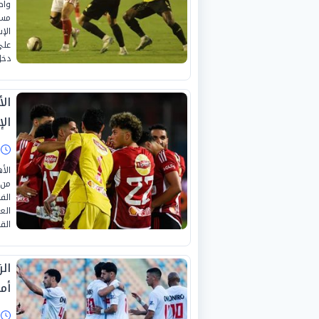
واص
على
دخل
ال
ا
الأ
الف
الع
الق
ال
أم
ا