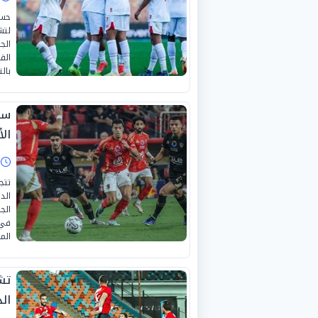
حسم
لتش
الق
بال
سن
ال
ا
تتج
الد
المحلية
تش
ال