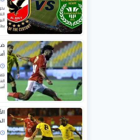
يخو
الت
بطول
أس
ا
تلق
الش
أسا
ال
ال
ا