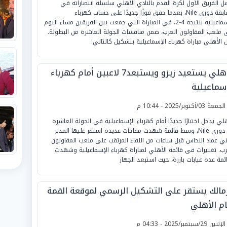
ل الفريق الأول لكرة القدم بالنادي الأهلي سلسلة انتصاراته في
مسابقة دوري Nile، بعدما حقق فوزًا جديدًا على حساب كهرباء
الإسماعيلية بنتيجة 4-2، في المباراة التي جمعت بين الفريقين مساء اليوم
 ملعب المقاولون العرب، ضمن منافسات الجولة العاشرة من البطولة.
 الأهلي مباراة كهرباء الإسماعيلية بتشكيل كالتالي:
الأهلي يستعيد زيزو ويستبعد7 لاعبين أمام كهرباء
إسماعيلية
لجمعة 03/أكتوبر/2025 - 10:44 م
هلي يدخل اختبارًا جديدًا أمام كهرباء الإسماعيلية في الجولة العاشرة
من دوري Nile، وسط قائمة شهدت مفاجآت عديدة استقر عليها المدير
ني عماد النحاس قبل ساعات من اللقاء المرتقب على ملعب المقاولون
رب. تغييرات فى قائمة الأهلي لمباراة كهرباء الإسماعيلية وشهدت
ائمة عدة غيابات بارزة، حيث استبعد الجهاز
زمالك يستقر على التشكيل الرسمي لموقعة القمة
ام الأهلي
لإثنين 29/سبتمبر/2025 - 04:33 م