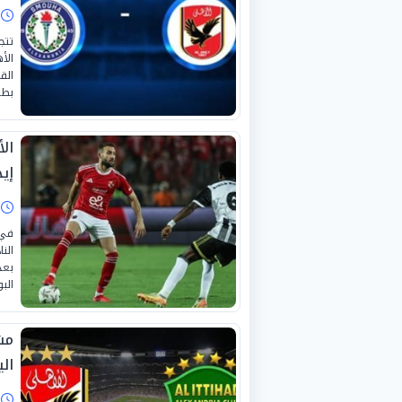
ا
تتج
الأ
الق
بطول
ال
إيج
ا
في 
الن
الب
مش
الي
ا