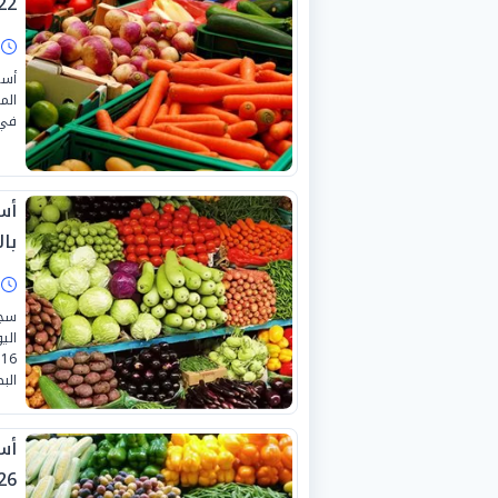
2-6-2026
ا
أسع
الم
في أ
با
ا
سجل
البطاط
26