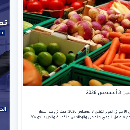
 2026
واصلت أسعار «الخضروات والفاكهة» هبوطها بداخل الأسواق اليوم الإثنين 3 أغسطس 2026؛ حيث تراوحت أسعار
«الطماطم» بين «5 و10 جنيهات»، بينما سجل كل من «الفلفل الرومي والحامي والبطاطس والكوسة والخيار» نحو «20