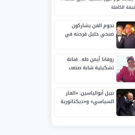
يقة الكاملة
نجوم الفن يشاركون
صبحي خليل فرحته في
حفل زفاف ابنته
روفانا أيمن طه.. فنانة
تشكيلية شابة صنعت
اسمها بالإبداع وحصدت
الجوائز منذ الصغر
نبيل أبوالياسين: «الفار
السياسي» و«ديكتاتورية
الميم» يدفنان «نزاهة
الفيفا».. وإقالة
«إنفانتينو» باتت حتمية