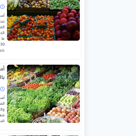
ا
أسع
ببد
الم
جني
با
ا
أسع
الم
وال
اشت