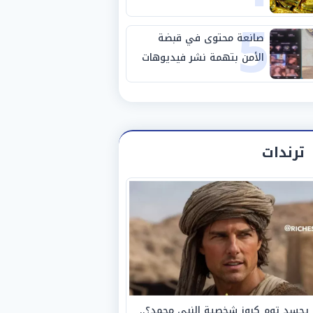
5
صانعة محتوى في قبضة
الأمن بتهمة نشر فيديوهات
خادشة للحياء
ترندات
يجسد توم كروز شخصية النبي محمد؟..