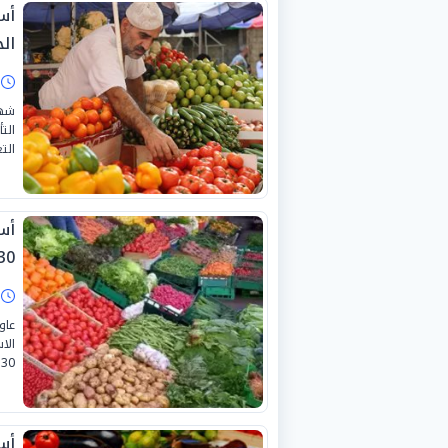
أس
الجمع
ا
شهد
الت
التع
أس
0-6-2026
ا
عاو
الا
30 يونيو 2026.
أس