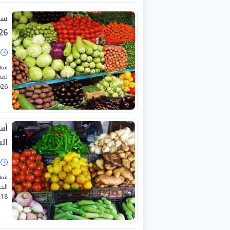
26.
ا
شهد
26.
أس
السبت
ا
شهد
الخ
18 يوليو 2026.