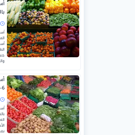
با
ا
أسع
الم
والخيار 20 جنيهاً والكوسة 20
6-2026
ا
أسع
بال
الغ
نضج