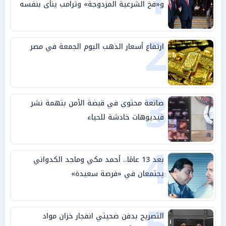
1
و«فخ الشرعية المزدوجة» وترامب ينأى بنفسه
وحليفه في «ميتم استراتيجي»
2
ارتفاع أسعار الذهب اليوم الجمعة في مصر
3
صانعة محتوى في قبضة الأمن بتهمة نشر
فيديوهات خادشة للحياء
4
بعد 13 عامًا.. أحمد مكي وماجد الكدواني
يجتمعان في «فرصة سعيدة»
التصريح بدفن ضحيتي انفجار خزان مواد