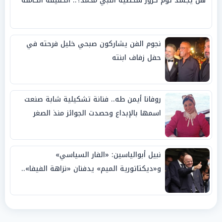
هل يجسد توم كروز شخصية النبي محمد؟.. الحقيقة الكاملة
نجوم الفن يشاركون صبحي خليل فرحته في
حفل زفاف ابنته
روفانا أيمن طه.. فنانة تشكيلية شابة صنعت
اسمها بالإبداع وحصدت الجوائز منذ الصغر
نبيل أبوالياسين: «الفار السياسي»
و«ديكتاتورية الميم» يدفنان «نزاهة الفيفا»..
وإقالة «إنفانتينو» باتت حتمية