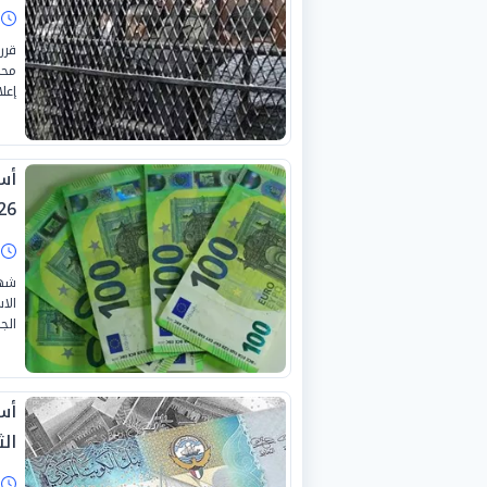
ا
قرر
إعلا
26
ا
شهد
الا
الجمع
أسع
الثلا
ا