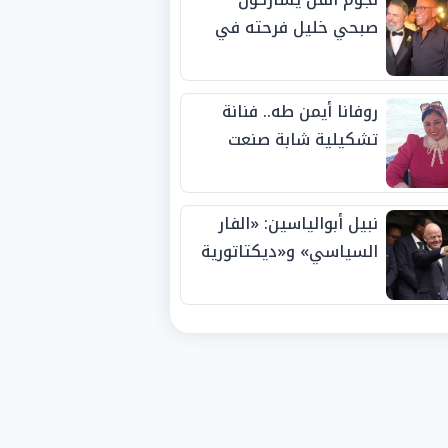
صبحي خليل فرحته في
حفل زفاف ابنته
روفانا أيمن طه.. فنانة
تشكيلية شابة صنعت
اسمها بالإبداع وحصدت
الجوائز منذ الصغر
نبيل أبوالياسين: «الفار
السياسي» و«ديكتاتورية
الميم» يدفنان «نزاهة
الفيفا».. وإقالة
«إنفانتينو» باتت حتمية