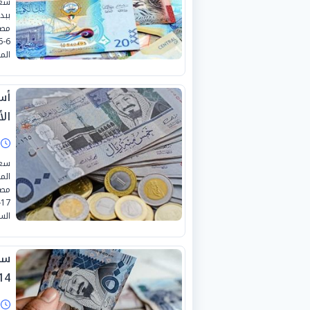
سعر
ببد
الم
أس
الأرب
ا
سعر
الم
مصل
الس
سع
4-6-2026
ا