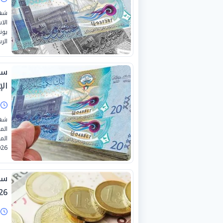
شهد
الر
سع
الإثن
ا
شهد
الم
26.
26
ا