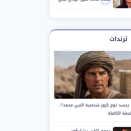
سويف
ترندات
يجسد توم كروز شخصية النبي محمد؟..
يقة الكاملة
نجوم الفن يشاركون