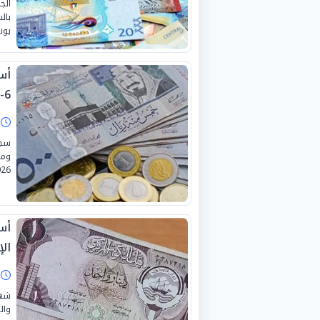
الج
يونيو 
6-2026 بالبنوك
ا
سجل
26.
أسع
الإثن
ا
شهد