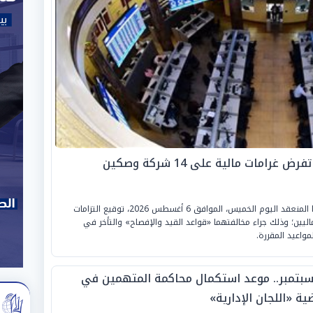
رامات مالية على 14 شركة وصكين
قررت «لجنة القيد بالبورصة المصرية»، في اجتماعها المنعقد اليوم الخميس، الموافق 6 أغسطس 2026، توقيع التزامات
صكين ماليين؛ وذلك جراء مخالفتهما «قواعد القيد والإفصاح» والتأخر في
مواعيد المقررة.
 سبتمبر.. موعد استكمال محاكمة المتهمين في
ة «اللجان الإدارية»