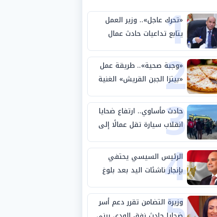
1
«تحرك عاجل».. وزير العمل
يتابع تداعيات حادث عمال
2
طريق بني سويف الصحراوي
«وجبة صحية».. طريقة عمل
«بيتزا الجبن القريش» الغنية
3
بالبروتين
حادث مأساوي.. ارتفاع ضحايا
انقلاب سيارة تقل عمالًا إلى
4
14 شخصًا
الرئيس السيسي يحتفي
بإنجاز ناشئات اليد بعد بلوغ
5
نصف نهائي كأس العالم
وزيرة التضامن تقرر دعم أسر
ضحايا حادث نفق الودي ببني