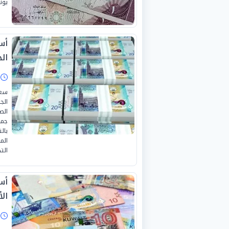
يونيو 
أسع
الخم
ا
سعر
الج
الص
بال
الم
الت
أسع
الأرب
ا