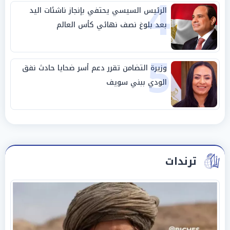
4
الرئيس السيسي يحتفي بإنجاز ناشئات اليد
بعد بلوغ نصف نهائي كأس العالم
5
وزيرة التضامن تقرر دعم أسر ضحايا حادث نفق
الودي ببني سويف
ترندات