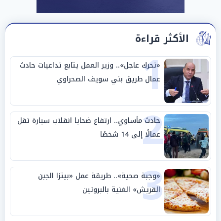
الأكثر قراءة
1
«تحرك عاجل».. وزير العمل يتابع تداعيات حادث
عمال طريق بني سويف الصحراوي
2
حادث مأساوي.. ارتفاع ضحايا انقلاب سيارة تقل
عمالًا إلى 14 شخصًا
3
«وجبة صحية».. طريقة عمل «بيتزا الجبن
القريش» الغنية بالبروتين