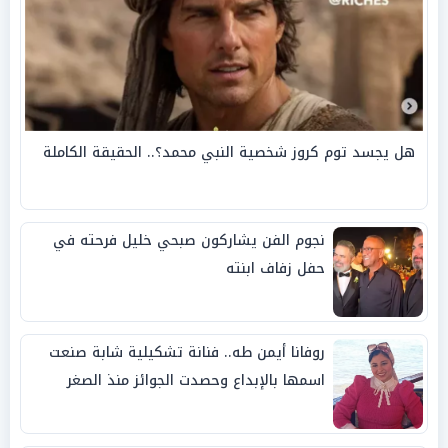
هل يجسد توم كروز شخصية النبي محمد؟.. الحقيقة الكاملة
نجوم الفن يشاركون صبحي خليل فرحته في
حفل زفاف ابنته
روفانا أيمن طه.. فنانة تشكيلية شابة صنعت
اسمها بالإبداع وحصدت الجوائز منذ الصغر