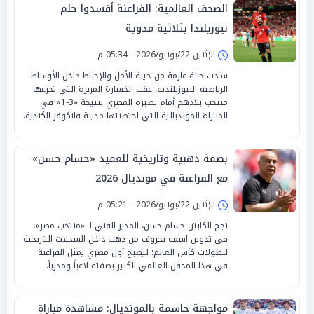
الصحف العالمية: الفراعنة أفسدوا حلم
نيوزيلندا بثلاثية مدوية
الإثنين 22/يونيو/2026 - 05:34 م
سادت حالة عارمة من خيبة الأمل والإحباط داخل الأوساط
الرياضية النيوزيلندية، عقب الخسارة المريرة التي تجرعها
منتخب بلادهم أمام نظيره المصري بنتيجة «3-1» في
المباراة المونديالية التي احتضنتها مدينة فانكوفر الكندية.
بصمة ذهبية وتاريخية للعميد «حسام حسن»
مع الفراعنة في مونديال 2026
الإثنين 22/يونيو/2026 - 05:21 م
نجح الكابتن حسام حسن، المدير الفني لـ «منتخب مصر»،
في تدوين اسمه بحروف من ذهب داخل السجلات التاريخية
لبطولات كأس العالم؛ ليصبح أول مصري يمثل الفراعنة
في هذا المحفل العالمي الكبير بصفته لاعباً ومدرباً.
مواجهة حاسمة بالمونديال: مشاهدة مباراة