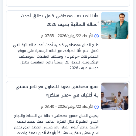
«أنا الصياد».. مصطفى كامل يطلق أحدث
أعماله الغنائية بصيف 2026
الأربعاء 22/يوليو/2026 - 07:35 م
طرح الفنان «مصطفى كامل» أحدث أعماله الغنائية التي
تحمل اسم «أنا الصياد»، عبر قناته الرسمية على موقع
الفيديوهات «يوتيوب» ومختلف المنصات الموسيقية
الإلكترونية، ليدخل بها رسمياً دائرة المنافسة بداخل
موسم صيف 2026.
عمرو مصطفى يعود للتعاون مع تامر حسني
بـ4 أغنيات في «مش هتكرر»
الأربعاء 22/يوليو/2026 - 03:40 م
يعيش الفنان «عمرو مصطفى» حالة من النشاط والنجاح
الفني الملحوظ خلال الفترة الحالية، حيث يحصد نصيب
الأسد بداخل ألبوم الفنان تامر حسني الجديد الذي يحمل
اسم «مش هتكرر»، مشاركاً بأربعة ألحان دفعة واحدة،