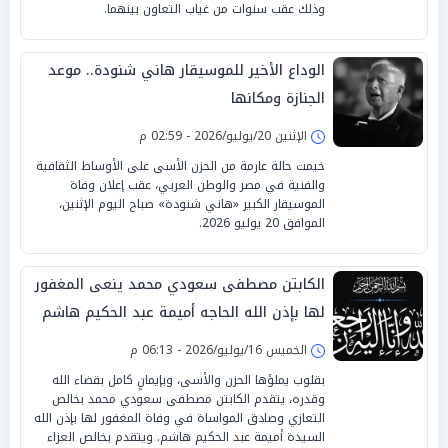
وذلك عقب سنوات من غياب التعاون بينهما.
الوداع الأخير للموسيقار هاني شنودة.. موعد
الجنازة ومكانها
الإثنين 20/يوليو/2026 - 02:59 م
خيمت حالة عارمة من الحزن الأسى على الأوساط الثقافية
والفنية في مصر والوطن العربي، عقب إعلان وفاة
الموسيقار الكبير «هاني شنودة» صباح اليوم الإثنين،
الموافق 20 يوليو 2026.
الكابتن مصطفى سعودي محمد ينعى المغفور
لها بإذن الله الحاجه أميمة عبد الحكيم هاشم
الخميس 16/يوليو/2026 - 06:13 م
بقلوب يملؤها الحزن والأسى، وبإيمانٍ كامل بقضاء الله
وقدره، يتقدم الكابتن مصطفى سعودي محمد بخالص
التعازي وصادق المواساة في وفاة المغفور لها بإذن الله
السيدة أميمة عبد الحكيم هاشم. ويتقدم بخالص العزاء