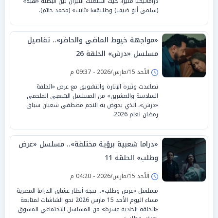
دراماتيكياً مثيراً، حيث اشتعلت النيران بين البطلة «هبة»
(سلمى أبو ضيف) وطليقها «ثابت» (محمد حاتم).
«مواجهة خيوط الماضي والحاضر».. تفاصيل
مسلسل «درش» الحلقة 26
الأحد 15/مارس/2026 - 09:37 م
تصاعدت وتيرة الإثارة والتشويق مع عرض «الحلقة
السادسة والعشرين» من المسلسل الشعبي الملحمي
«درش»، الذي يخوض به النجم مصطفى شعبان سباق
رمضان لعام 2026.
«دراما شعبية برؤية مختلفة».. مسلسل «عرض
وطلب» الحلقة 11
الأحد 15/مارس/2026 - 04:20 م
مسلسل «عرض وطلب».. تتجه أنظار عشاق الدراما المصرية
مساء اليوم الأحد 15 مارس 2026 نحو الشاشات لمتابعة
«الحلقة الحادية عشرة» من المسلسل الاجتماعي المشوق