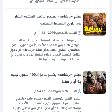
المندرة، مما أدى إلى انقلاب الميكروباص.
فيلم «برشامة» يقتحم قائمة العشرة الكبار
في تاريخ السينما المصرية
السبت 28/مارس/2026 - 11:18 م
فيلم «برشامة».. سجلت السينما المصرية اليوم السبت،
الموافق 28 مارس 2026، فصلاً جديداً من فصول النجاح
الجماهيري الساحق، حيث تمكن فيلم «برشامة» من دخول
القائمة الذهبية لأعلى الأفلام تحقيقاً للإيرادات في تاريخ
السينما المصرية من أوسع أبوابها.
فيلم «برشامة» يكسر حاجز الـ100 مليون جنيه
بـ9 أيام فقط
السبت 28/مارس/2026 - 04:47 م
احتفى النجم الكوميدي الكبير «هشام ماجد» بالنجاح
الساحق وغير المسبوق الذي حققه فيلمه الأحدث
«برشامة»، وذلك بعد أن نجح العمل في تخطي حاجز الـ