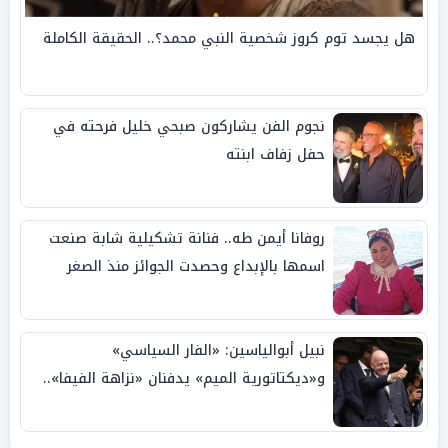
هل يجسد توم كروز شخصية النبي محمد؟.. الحقيقة الكاملة
نجوم الفن يشاركون صبحي خليل فرحته في
حفل زفاف ابنته
روفانا أيمن طه.. فنانة تشكيلية شابة صنعت
اسمها بالإبداع وحصدت الجوائز منذ الصغر
نبيل أبوالياسين: «الفار السياسي»
و«ديكتاتورية الميم» يدفنان «نزاهة الفيفا»..
وإقالة «إنفانتينو» باتت حتمية