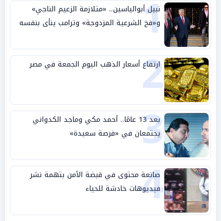
1
نبيل أبوالياسين.. «متلازمة الزعيم الناجي»
و«فخ الشرعية المزدوجة» وترامب ينأى بنفسه
وحليفه في «ميتم استراتيجي»
2
ارتفاع أسعار الذهب اليوم الجمعة في مصر
3
بعد 13 عامًا.. أحمد مكي وماجد الكدواني
يجتمعان في «فرصة سعيدة»
4
صانعة محتوى في قبضة الأمن بتهمة نشر
فيديوهات خادشة للحياء