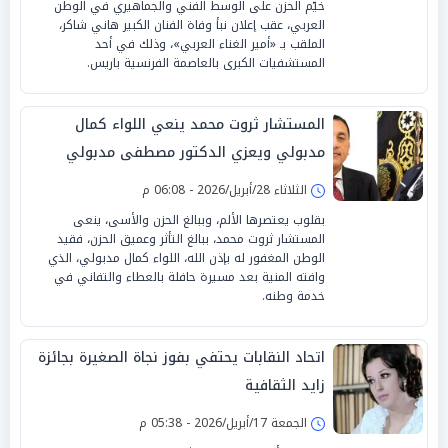
خيّم الحزن على الوسط الفني والجماهيري في الوطن
العربي، عقب إعلان نبأ وفاة الفنان الكبير هاني شاكر،
الملقب بـ «أمير الغناء العربي»، وذلك في أحد
المستشفيات الكبرى بالعاصمة الفرنسية باريس.
المستشار ثروت محمد ينعي اللواء كمال
مدبولي ويعزي الدكتور مصطفى مدبولي
الثلاثاء 28/أبريل/2026 - 06:08 م
بقلوب يعتصرها الألم، وببالغ الحزن والأسى، ينعى
المستشار ثروت محمد، ببالغ التأثر وعميق الحزن، فقيد
الوطن المغفور له بإذن الله، اللواء كمال مدبولي، الذي
وافته المنية بعد مسيرة حافلة بالعطاء والتفاني في
خدمة وطنه.
اتحاد النقابات يحتفي بفوز نجاة الصغيرة بجائزة
زايد الثقافية
الجمعة 17/أبريل/2026 - 05:38 م