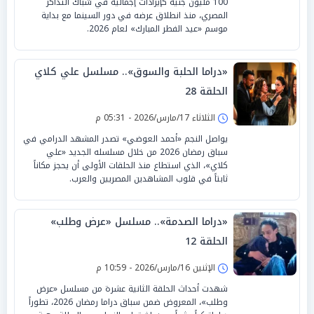
100 مليون جنيه كإيرادات إجمالية في شباك التذاكر
المصري، منذ انطلاق عرضه في دور السينما مع بداية
موسم «عيد الفطر المبارك» لعام 2026.
«دراما الحلبة والسوق».. مسلسل علي كلاي
الحلقة 28
الثلاثاء 17/مارس/2026 - 05:31 م
يواصل النجم «أحمد العوضي» تصدر المشهد الدرامي في
سباق رمضان 2026 من خلال مسلسله الجديد «علي
كلاي»، الذي استطاع منذ الحلقات الأولى أن يحجز مكاناً
ثابتاً في قلوب المشاهدين المصريين والعرب.
«دراما الصدمة».. مسلسل «عرض وطلب»
الحلقة 12
الإثنين 16/مارس/2026 - 10:59 م
شهدت أحداث الحلقة الثانية عشرة من مسلسل «عرض
وطلب»، المعروض ضمن سباق دراما رمضان 2026، تطوراً