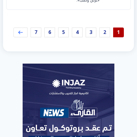
«عرض وطلب».
7
6
5
4
3
2
1