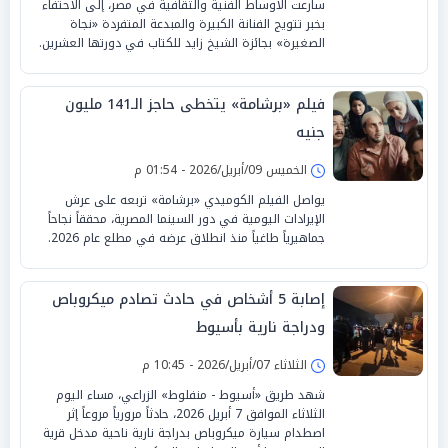
سارعت الأوساط الفنية والثقافية في مصر، إلى الاحتفاء
بخبر تتويج الفنانة الكبيرة والمبدعة المتفردة «نجاة
الصغيرة» بجائزة الشيخ زايد للكتاب في دورتها العشرين.
فيلم «برشامة» يتخطى حاجز الـ141 مليون
جنيه
الخميس 09/أبريل/2026 - 01:54 م
يواصل الفيلم الكوميدي «برشامة» تربعه على عرش
الإيرادات اليومية في دور السينما المصرية، محققاً نجاحاً
جماهيرياً طاغياً منذ انطلاق عرضه في مطلع عام 2026.
إصابة 5 أشخاص في حادث تصادم ميكروباص
ودراجة نارية بأسيوط
الثلاثاء 07/أبريل/2026 - 10:45 م
شهد طريق «أسيوط - منفلوط» الزراعي، مساء اليوم
الثلاثاء الموافق 7 أبريل 2026، حادثاً مرورياً مروعاً إثر
اصطدام سيارة ميكروباص بدراجة نارية ناحية مدخل قرية