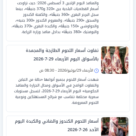
والمنافذ اليوم الإثنين 3 أغسطس 2026؛ حيث تراوحت
أسعار القطعيات البلدية بين «320 و370 جنيهًا»، بينما
سجل البرجر البقري «360 جنيهًا»، والكفتة الكندوز
والسجق «290 جنيهًا»، والمفروم الكندوز «300 جنيه»،
والحواوشي «150 جنيهًا»، والكبدة البقري «370 جنيهًا»،
والبوفتيك «380 جنيهًا» بداخل منافذ وزارة الزراعة.
تفاوت أسعار اللحوم الطازجة والمجمدة
بالأسواق اليوم الأربعاء 29-7-2026
الأربعاء 29/يوليو/2026 - 08:30 ص
شهدت أسعار اللحوم بجميع أنواعها «حالة من التباين
والتفاوت الواضح في الأسواق ومحال الجزارة والمنافذ
الحكومية» اليوم الأربعاء 29-7-2026، لتسجل مستويات
سعرية مختلفة تتناسب مع شرائح المستهلكين ونوعية
اللحوم المعروضة.
أسعار اللحوم الكندوز والضاني والكبدة اليوم
الأحد 26-7-2026