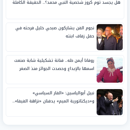
هل يجسد توم كروز شخصية النبي محمد؟.. الحقيقة الكاملة
نجوم الفن يشاركون صبحي خليل فرحته في
حفل زفاف ابنته
روفانا أيمن طه.. فنانة تشكيلية شابة صنعت
اسمها بالإبداع وحصدت الجوائز منذ الصغر
نبيل أبوالياسين: «الفار السياسي»
و«ديكتاتورية الميم» يدفنان «نزاهة الفيفا»..
وإقالة «إنفانتينو» باتت حتمية