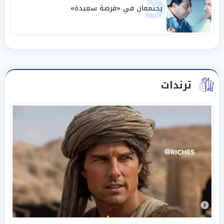
5
يجتمعان في «فرصة سعيدة»
ترندات