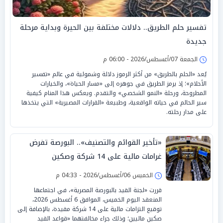
تفسير حلم الطريق.. دلالات مختلفة بين الحيرة وبداية مرحلة
جديدة
الجمعة 07/أغسطس/2026 - 06:00 م
يُعد «الحلم بالطريق» من أكثر الرموز دلالة وشمولية في عالم «تفسير
الأحلام»؛ إذ يرمز الطريق في جوهره إلى «مسار الحياة»، والخيارات
المطروحة، ورحلة «النمو الشخصي» والتقدم. ويعكس هذا المنام كيفية
سير الحالم في حياته الواقعية، وطبيعة «القرارات المصيرية» التي يتخذها
على مدار رحلته.
«تأخير القوائم والتصنيف».. البورصة تفرض
غرامات مالية على 14 شركة وصكين
الخميس 06/أغسطس/2026 - 04:33 م
قررت «لجنة القيد بالبورصة المصرية»، في اجتماعها
المنعقد اليوم الخميس، الموافق 6 أغسطس 2026،
توقيع التزامات مالية على 14 شركة مقيدة، بالإضافة إلى
صكين ماليين؛ وذلك جراء مخالفتهما «قواعد القيد