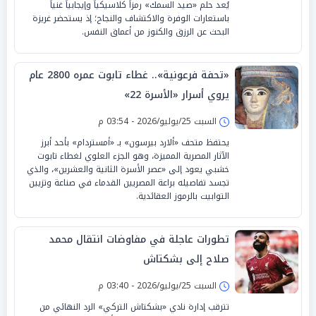
يُعد حلم «صيد السمك» رمزاً كلاسيكياً وإيجابياً غنياً
باستعارات الوفرة والاكتشاف والنجاح؛ إذ يستحضر غريزة
البحث عن الرزق والكنوز من أعماق النفس.
«تحفة فرعونية».. غطاء تابوت عمره 2800 عام
يروي أسرار «الأسرة 22»
السبت 25/يوليو/2026 - 03:54 م
يحتفظ متحف «ألارد بيرسون» بـ «أمستردام» بأحد أبرز
الآثار المصرية المميزة، وهو الجزء العلوي لغطاء تابوت
خشبي يعود إلى «عصر الأسرة الثانية والعشرين»، والذي
تجسد تفاصيله براعة المصريين القدماء في صناعة وتزيين
التوابيت بالرموز العقائدية.
تطورات عاجلة في مفاوضات انتقال محمد
صلاح إلى بشكتاش
السبت 25/يوليو/2026 - 03:40 م
تترقب إدارة نادي «بشكتاش التركي» الرد النهائي من