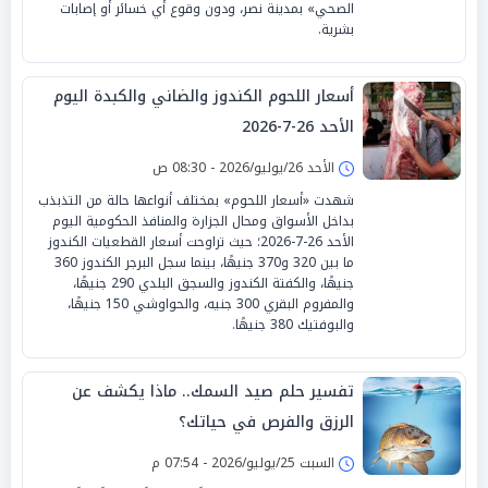
الصحي» بمدينة نصر، ودون وقوع أي خسائر أو إصابات
بشرية.
أسعار اللحوم الكندوز والضاني والكبدة اليوم
الأحد 26-7-2026
الأحد 26/يوليو/2026 - 08:30 ص
شهدت «أسعار اللحوم» بمختلف أنواعها حالة من التذبذب
بداخل الأسواق ومحال الجزارة والمنافذ الحكومية اليوم
الأحد 26-7-2026؛ حيث تراوحت أسعار القطعيات الكندوز
ما بين 320 و370 جنيهًا، بينما سجل البرجر الكندوز 360
جنيهًا، والكفتة الكندوز والسجق البلدي 290 جنيهًا،
والمفروم البقري 300 جنيه، والحواوشي 150 جنيهًا،
والبوفتيك 380 جنيهًا.
تفسير حلم صيد السمك.. ماذا يكشف عن
الرزق والفرص في حياتك؟
السبت 25/يوليو/2026 - 07:54 م