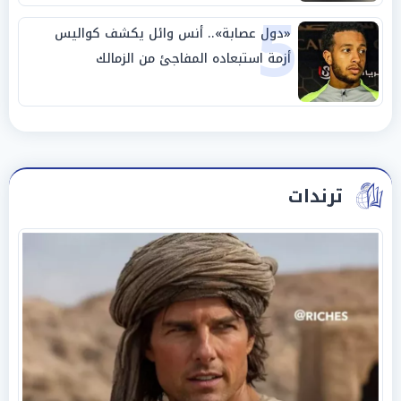
5
«دول عصابة».. أنس وائل يكشف كواليس
أزمة استبعاده المفاجئ من الزمالك
ترندات