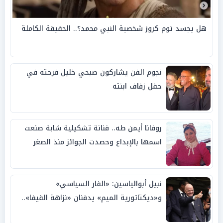
هل يجسد توم كروز شخصية النبي محمد؟.. الحقيقة الكاملة
نجوم الفن يشاركون صبحي خليل فرحته في
حفل زفاف ابنته
روفانا أيمن طه.. فنانة تشكيلية شابة صنعت
اسمها بالإبداع وحصدت الجوائز منذ الصغر
نبيل أبوالياسين: «الفار السياسي»
و«ديكتاتورية الميم» يدفنان «نزاهة الفيفا»..
وإقالة «إنفانتينو» باتت حتمية