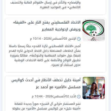
والإفصاح» والتأخر في إرسال «القوائم المالية والتصنيف
الائتماني» في المواعيد المقررة.
الاتحاد الفلسطيني يفتح النار على «الفيفا»
ويرفض ازدواجية المعايير
الإثنين 03/أغسطس/2026 - 10:14 م
أصدر «الاتحاد الفلسطيني لكرة القدم» بيانًا رسميًا حاسمًا
بشأن الخلافات المشتعلة داخل الاتحاد الدولي لكرة القدم
(فيفا) حول «قواعد الشفافية والحوكمة»، مطالبًا بضرورة
تطبيق اللوائح والأنظمة على كافة الاتحادات الوطنية
«دون استثناء أو تمييز».
أمينة خليل تخطف الأنظار في أحدث كواليس
مسلسل «الأمير» مع أحمد عز
الأحد 02/أغسطس/2026 - 10:44 م
نشر المستشار «تركي آل الشيخ» صوراً جديدة للفنانة
«أمينة خليل» من كواليس مسلسل «الأمير» من بطولة