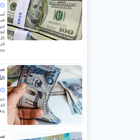
ا
أسع
الس
في 
أما
الج
بجم
سع
الأرب
ا
خيم
رده
سع