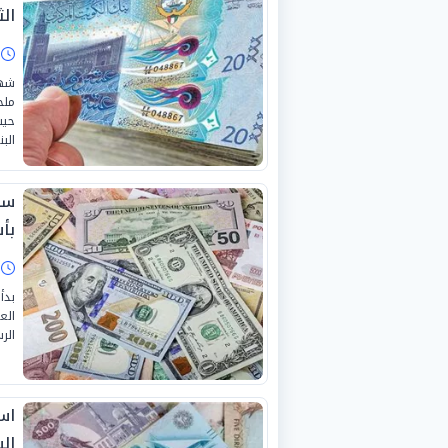
الثلا
ا
شهد
الب
بأ
ا
الع
الر
اس
الب