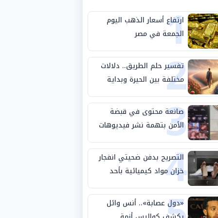
1
ارتفاع أسعار الذهب اليوم
الجمعة في مصر
2
تفسير حلم الطريق.. دلالات
مختلفة بين الحيرة وبداية
3
مرحلة جديدة
صانعة محتوى في قبضة
الأمن بتهمة نشر فيديوهات
4
خادشة للحياء
التصريح بدفن ضحيتي انفجار
خزان مواد كيميائية بأحد
5
مصانع الفيوم
«دول عصابة».. أنس وائل
يكشف كواليس أزمة