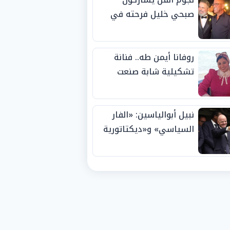
صبحي خليل فرحته في
حفل زفاف ابنته
روفانا أيمن طه.. فنانة
تشكيلية شابة صنعت
اسمها بالإبداع وحصدت
الجوائز منذ الصغر
نبيل أبوالياسين: «الفار
السياسي» و«ديكتاتورية
الميم» يدفنان «نزاهة
الفيفا».. وإقالة
«إنفانتينو» باتت حتمية