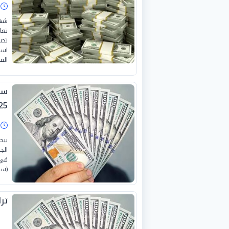
ا
شهد
تحس
است
الق
2025 ف
ا
يبح
في 
(سو
تر