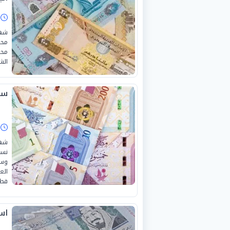
ا
محد
محد
الش
سعر
ا
نسب
وسط
الع
قطر
اس