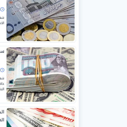
ا
الا
سعر
ا
شهد
حاف
الب
ال
ال