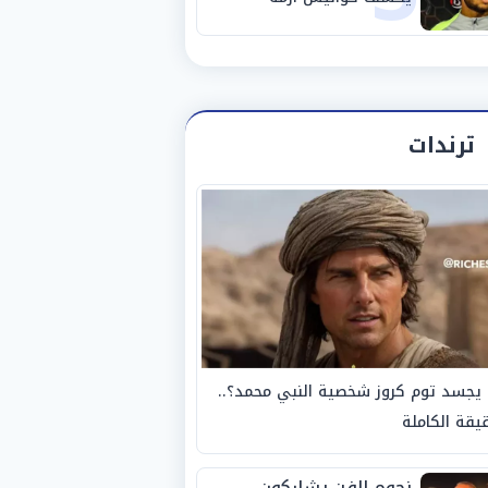
استبعاده المفاجئ من
الزمالك
ترندات
يجسد توم كروز شخصية النبي محمد؟..
يقة الكاملة
نجوم الفن يشاركون