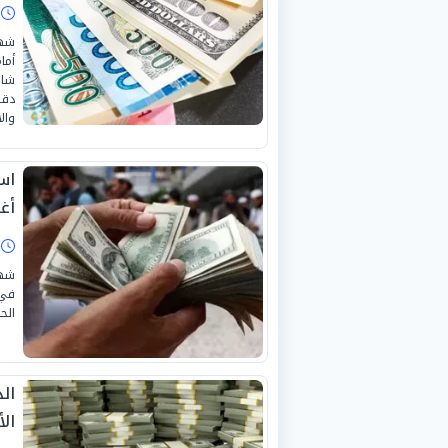
ا
شهد
أما
شاش
دقي
وال
أغس
ا
شهد
الح
ال
ال