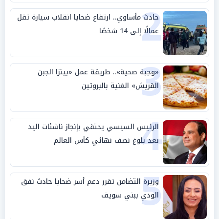
2
حادث مأساوي.. ارتفاع ضحايا انقلاب سيارة تقل
عمالًا إلى 14 شخصًا
3
«وجبة صحية».. طريقة عمل «بيتزا الجبن
القريش» الغنية بالبروتين
4
الرئيس السيسي يحتفي بإنجاز ناشئات اليد
بعد بلوغ نصف نهائي كأس العالم
5
وزيرة التضامن تقرر دعم أسر ضحايا حادث نفق
الودي ببني سويف