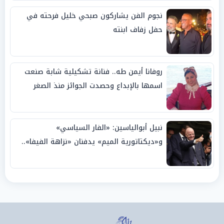
نجوم الفن يشاركون صبحي خليل فرحته في
حفل زفاف ابنته
روفانا أيمن طه.. فنانة تشكيلية شابة صنعت
اسمها بالإبداع وحصدت الجوائز منذ الصغر
نبيل أبوالياسين: «الفار السياسي»
و«ديكتاتورية الميم» يدفنان «نزاهة الفيفا»..
وإقالة «إنفانتينو» باتت حتمية