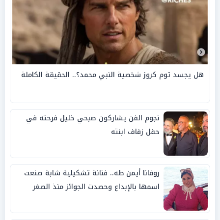
هل يجسد توم كروز شخصية النبي محمد؟.. الحقيقة الكاملة
نجوم الفن يشاركون صبحي خليل فرحته في
حفل زفاف ابنته
روفانا أيمن طه.. فنانة تشكيلية شابة صنعت
اسمها بالإبداع وحصدت الجوائز منذ الصغر