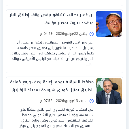
بن غفير يطالب نتنياهو برفض وقف إطلاق النار
ويهدد بيروت بمصير مؤسف
الإثنين 22/يونيو/2026 - 04:29 م
زعم وزير الأمن القومي الإسرائيلي، إيتمار بن غفير، أن
إسرائيل باتت أقرب ما تكون إلى تحقيق «نصر حاسم»،
داعياً رئيس الوزراء بنيامين نتنياهو إلى رفض وقف إطلاق
النار والتراجع عن أي اتفاقيات مع الرئيس الأمريكي دونالد
ترامب.
محافظ الشرقية يوجه بإعادة رصف ورفع كفاءة
الطريق بمنزل كوبري شرويدة بمدينة الزقازيق
السبت 13/يونيو/2026 - 07:52 م
‏في استجابة فورية لشكاوى المواطنين حفاظًا على
سلامتهم، وجّه المهندس حازم الأشموني محافظ
الشرقية المهندس أحمد فوزي وكيل وزارة الطرق
بالتنسيق مع الأستاذ شعبان أبو الفتوح رئيس مركز