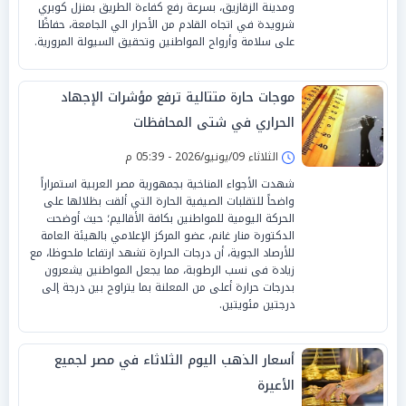
ومدينة الزقازيق، بسرعة رفع كفاءة الطريق بمنزل كوبري
شرويدة في اتجاه القادم من الأحرار الي الجامعة، حفاظًا
على سلامة وأرواح المواطنين وتحقيق السيولة المرورية.
موجات حارة متتالية ترفع مؤشرات الإجهاد
الحراري في شتى المحافظات
الثلاثاء 09/يونيو/2026 - 05:39 م
شهدت الأجواء المناخية بجمهورية مصر العربية استمراراً
واضحاً للتقلبات الصيفية الحارة التي ألقت بظلالها على
الحركة اليومية للمواطنين بكافة الأقاليم؛ حيث أوضحت
الدكتورة منار غانم، عضو المركز الإعلامي بالهيئة العامة
للأرصاد الجوية، أن درجات الحرارة تشهد ارتفاعا ملحوظا، مع
زيادة فى نسب الرطوبة، مما يجعل المواطنين يشعرون
بدرجات حرارة أعلى من المعلنة بما يتراوح بين درجة إلى
درجتين مئويتين.
أسعار الذهب اليوم الثلاثاء في مصر لجميع
الأعيرة