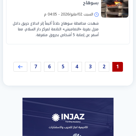
بسوهاج
السبت 02/مايو/2026 - 04:05 م
شهدت محافظة سوهاج حادثاً أليماً إثر اندلاع حريق داخل
منزل بقرية «النغاميش» التابعة لمركز دار السلام، مما
أسفر عن إصابة 5 أشخاص بحروق متفرقة.
7
6
5
4
3
2
1