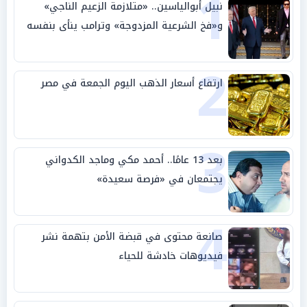
1
نبيل أبوالياسين.. «متلازمة الزعيم الناجي»
و«فخ الشرعية المزدوجة» وترامب ينأى بنفسه
وحليفه في «ميتم استراتيجي»
2
ارتفاع أسعار الذهب اليوم الجمعة في مصر
3
بعد 13 عامًا.. أحمد مكي وماجد الكدواني
يجتمعان في «فرصة سعيدة»
4
صانعة محتوى في قبضة الأمن بتهمة نشر
فيديوهات خادشة للحياء