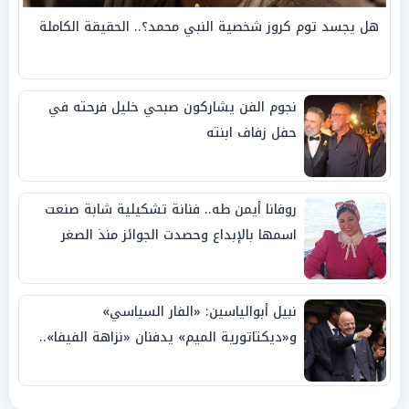
هل يجسد توم كروز شخصية النبي محمد؟.. الحقيقة الكاملة
نجوم الفن يشاركون صبحي خليل فرحته في
حفل زفاف ابنته
روفانا أيمن طه.. فنانة تشكيلية شابة صنعت
اسمها بالإبداع وحصدت الجوائز منذ الصغر
نبيل أبوالياسين: «الفار السياسي»
و«ديكتاتورية الميم» يدفنان «نزاهة الفيفا»..
وإقالة «إنفانتينو» باتت حتمية